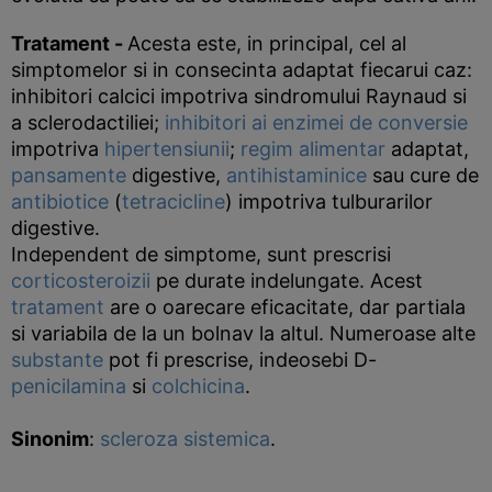
Tratament
-
Acesta este, in principal, cel al
simptomelor si in consecinta adaptat fiecarui caz:
inhibitori calcici impotriva sindromului Raynaud si
a sclerodactiliei;
inhibitori ai enzimei de conversie
impotriva
hipertensiunii
;
regim alimentar
adaptat,
pansamente
digestive,
antihistaminice
sau cure de
antibiotice
(
tetracicline
) impotriva tulburarilor
digestive.
Independent de simptome, sunt prescrisi
corticosteroizii
pe durate indelungate. Acest
tratament
are o oarecare eficacitate, dar partiala
si variabila de la un bolnav la altul. Numeroase alte
substante
pot fi prescrise, indeosebi D-
penicilamina
si
colchicina
.
Sinonim
:
scleroza sistemica
.