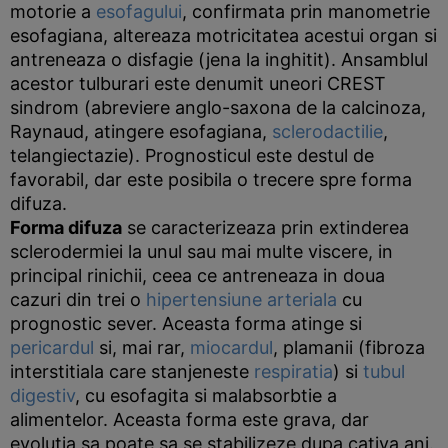
motorie a
esofagului
, confirmata prin manometrie
esofagiana, altereaza motricitatea acestui organ si
antreneaza o disfagie (jena la inghitit). Ansamblul
acestor tulburari este denumit uneori CREST
sindrom (abreviere anglo-saxona de la calcinoza,
Raynaud, atingere esofagiana,
sclerodactilie
,
telangiectazie). Prognosticul este destul de
favorabil, dar este posibila o trecere spre forma
difuza.
Forma difuza
se caracterizeaza prin extinderea
sclerodermiei la unul sau mai multe viscere, in
principal rinichii, ceea ce antreneaza in doua
cazuri din trei o
hipertensiune arteriala
cu
prognostic sever. Aceasta forma atinge si
pericardul
si, mai rar,
miocardul
, plamanii (fibroza
interstitiala care stanjeneste
respiratia
) si
tubul
digestiv
, cu esofagita si malabsorbtie a
alimentelor. Aceasta forma este grava, dar
evolutia sa poate sa se stabilizeze dupa cativa ani.