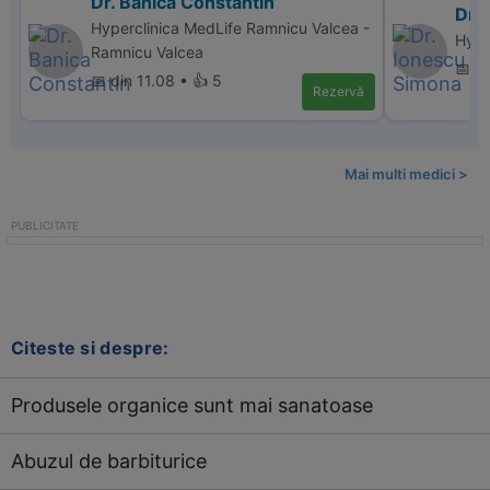
Dr. Banica Constantin
Dr.
Hyperclinica MedLife Ramnicu Valcea -
Hype
Ramnicu Valcea
📅 di
📅 din 11.08 • 👍 5
Rezervă
Mai multi medici >
Citeste si despre:
Produsele organice sunt mai sanatoase
Abuzul de barbiturice