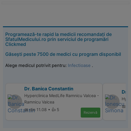
Programează-te rapid la medicii recomandați de
SfatulMedicului.ro prin serviciul de programări
Clickmed
Găsești peste 7500 de medici cu program disponibil
Alege medicul potrivit pentru:
Infectioase
.
Dr. Banica Constantin
Dr.
Hyperclinica MedLife Ramnicu Valcea -
Hype
Ramnicu Valcea
📅 di
📅 din 11.08 • 👍 5
Rezervă