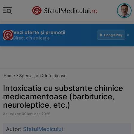
Vezi oferte și promoții
×
▶ GooglePlay
Direct din aplicație
›
›
Home
Specialitati
Infectioase
Intoxicatia cu substante chimice
medicamentoase (barbiturice,
neuroleptice, etc.)
Actualizat: 09 Ianuarie 2025
Autor:
SfatulMedicului