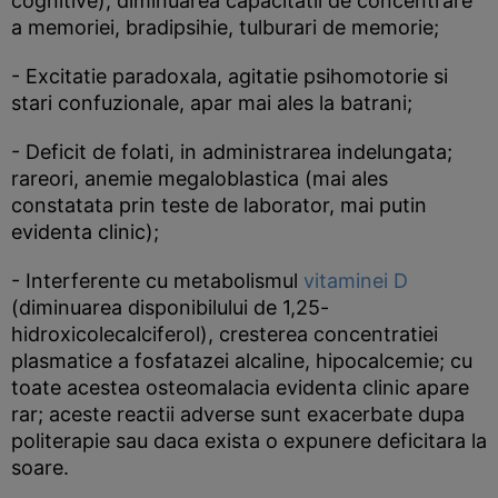
cognitive), diminuarea capacitatii de concentrare
a memoriei, bradipsihie, tulburari de memorie;
- Excitatie paradoxala, agitatie psihomotorie si
stari confuzionale, apar mai ales la batrani;
- Deficit de folati, in administrarea indelungata;
rareori, anemie megaloblastica (mai ales
constatata prin teste de laborator, mai putin
evidenta clinic);
- Interferente cu metabolismul
vitaminei D
(diminuarea disponibilului de 1,25-
hidroxicolecalciferol), cresterea concentratiei
plasmatice a fosfatazei alcaline, hipocalcemie; cu
toate acestea osteomalacia evidenta clinic apare
rar; aceste reactii adverse sunt exacerbate dupa
politerapie sau daca exista o expunere deficitara la
soare.