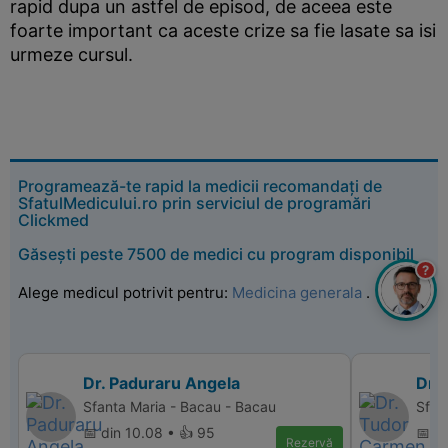
rapid dupa un astfel de episod, de aceea este
foarte important ca aceste crize sa fie lasate sa isi
urmeze cursul.
Programează-te rapid la medicii recomandați de
SfatulMedicului.ro prin serviciul de programări
Clickmed
Găsești peste 7500 de medici cu program disponibil
?
Alege medicul potrivit pentru:
Medicina generala
.
Dr. Paduraru Angela
Dr.
Sfanta Maria - Bacau - Bacau
Sfan
📅 din 10.08 • 👍 95
📅 d
Rezervă