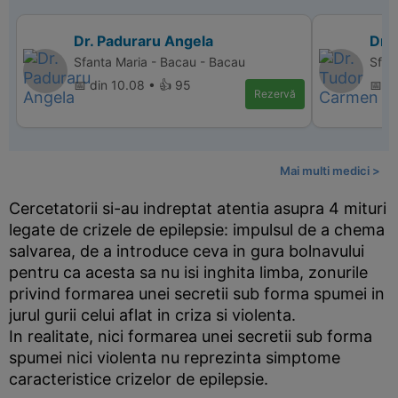
Dr. Paduraru Angela
Dr.
Sfanta Maria - Bacau - Bacau
Sfan
📅 din 10.08 • 👍 95
📅 d
Rezervă
Mai multi medici >
Cercetatorii si-au indreptat atentia asupra 4 mituri
legate de crizele de epilepsie: impulsul de a chema
salvarea, de a introduce ceva in gura bolnavului
pentru ca acesta sa nu isi inghita limba, zonurile
privind formarea unei secretii sub forma spumei in
jurul gurii celui aflat in criza si violenta.
In realitate, nici formarea unei secretii sub forma
spumei nici violenta nu reprezinta simptome
caracteristice crizelor de epilepsie.