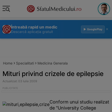
Întreabă rapid un medic
×
▶ GooglePlay
Descarcă aplicația gratuit
›
›
Home
Specialitati
Medicina Generala
Mituri privind crizele de epilepsie
Actualizat: 03 Iulie 2009
Conform unui studiu realizat
de "University College