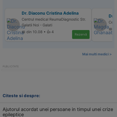
Dr. Diaconu Cristina Adelina
Dr.
Centrul medical ReumaDiagnostic Str.
Cent
Galatii Noi - Galati
📅 d
📅 din 10.08 • 👍 4
Rezervă
Mai multi medici >
Citeste si despre:
Ajutorul acordat unei persoane in timpul unei crize
epileptice