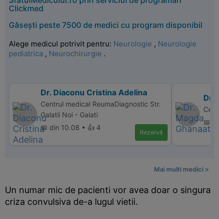
SfatulMedicului.ro prin serviciul de programări
Clickmed
Găsești peste 7500 de medici cu program disponibil
Alege medicul potrivit pentru:
Neurologie
,
Neurologie
pediatrica
,
Neurochirurgie
.
Dr. Diaconu Cristina Adelina
Dr.
Centrul medical ReumaDiagnostic Str.
Cent
Galatii Noi - Galati
📅 d
📅 din 10.08 • 👍 4
Rezervă
Mai multi medici >
Un numar mic de pacienti vor avea doar o singura
criza convulsiva de-a lugul vietii.