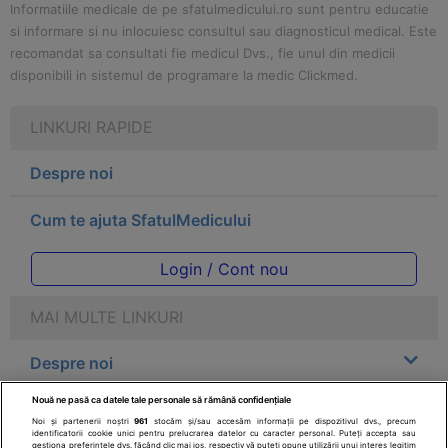
Informatiile medicale de pe sfatulmedicului.ro sunt pentru educatie
si informare si nu inlocuiesc consultul sau diagnosticul medical. Este
recomandat sa consultati fie medicul Dvs., fie unul din medicii
disponibili in sistemul de programare la medic Clickmed.
LINKURI RAPIDE
Despre noi
Cum te ajuta SfatulMedicului
Login / Cont nou
MAI MULTE LINKURI
Despre noi
Nouă ne pasă ca datele tale personale să rămână confidențiale
Legal
Noi și partenerii noștri
961
stocăm și/sau accesăm informații pe dispozitivul dvs., precum
identificatorii cookie unici pentru prelucrarea datelor cu caracter personal. Puteți accepta sau
gestiona preferințele dvs. făcând clic mai jos, respectiv vă puteți opune utilizării unui interes legitim