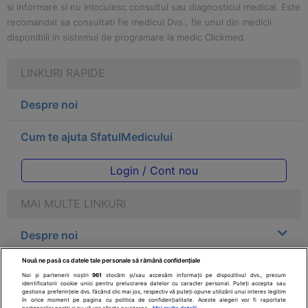
si informare si nu inlocuiesc consultul sau diagnosticul medical. Este
recomandat sa consultati fie medicul Dvs., fie unul din medicii
disponibili in sistemul de programare la medic Clickmed.
LINKURI RAPIDE
Despre noi
Cum te ajuta SfatulMedicului
Login / Cont nou
MAI MULTE LINKURI
Despre noi
Nouă ne pasă ca datele tale personale să rămână confidențiale
Legal
Noi și partenerii noștri
961
stocăm și/sau accesăm informații pe dispozitivul dvs., precum
identificatorii cookie unici pentru prelucrarea datelor cu caracter personal. Puteți accepta sau
gestiona preferințele dvs. făcând clic mai jos, respectiv vă puteți opune utilizării unui interes legitim
Drepturile consumatorului
în orice moment pe pagina cu politica de confidențialitate. Aceste alegeri vor fi raportate
partenerilor noștri și nu vă vor afecta navigarea.
Mai multe detalii