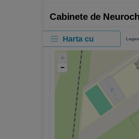
Cabinete de Neurochi
Harta cu
Legen
clinici
+
−