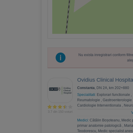
Nu exista inregistrari conform fil
ale
Ovidius Clinical Hospita
Constanta
, DN 2A, km 202+880
Specialitati:
Explorari functionale
,
Reumatologie
,
Gastroenterologie
Cardiologie Interventionala
,
Neuro
Psihoterapie
,
Recuperare medica
3.7 din 150 voturi
V
Nefrologie
,
Endocrinologie
,
Chiru
Medici:
Cătălin Boșoteanu, Medic 
,
Andrologie
,
Medicina interna
,
An
primar anatomie patologică
,
Maria
Estetica
,
Chirurgie bariatrica
,
Psi
Teodorescu, Medic specialist anest
Ortopedie si traumatologie
,
Diabet