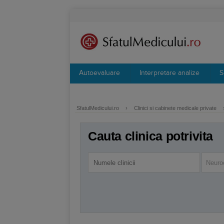
Autoevaluare
Interpretare analize
S
SfatulMedicului.ro
›
Clinici si cabinete medicale private
Cauta clinica potrivita
Neuroc