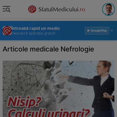
Întreabă rapid un medic
×
▶ GooglePlay
Descarcă aplicația gratuit
Articole medicale Nefrologie