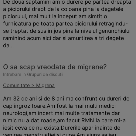
De doua saptamini am o durere pe partea dreapta
a piciorului drept de la coloana pina la degetele
piciorului, mai mult la inceput am simtit o
furnicatura pe toata partea piciorului retragindu-
se treptat de sus in jos pina la nivelul genunchiului
raminind acum aici dar si amurtirea a tri degete
da...
O sa scap vreodata de migrene?
Intrebare in Grupuri de discutii
Comunitate > Migrena
Am 32 de ani si de 8 ani ma confrunt cu dureri de
cap ingrozitoare.Am fost la mai multi medici
neurologi,am incert mai multe tratamente dar
nimic nu a dat roade,am facut RMN la care mi-a
iesit ceva ce nu exista.Durerile apar inainte de
venirea menstruatiei si dupa.Am ajuns sa iau