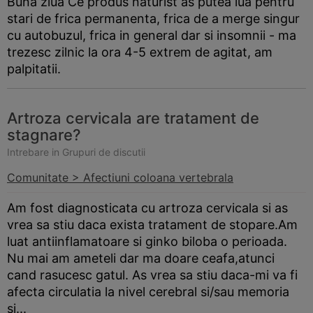
Buna ziua Ce produs naturist as putea lua pentru
stari de frica permanenta, frica de a merge singur
cu autobuzul, frica in general dar si insomnii - ma
trezesc zilnic la ora 4-5 extrem de agitat, am
palpitatii.
Artroza cervicala are tratament de
stagnare?
Intrebare in Grupuri de discutii
Comunitate > Afectiuni coloana vertebrala
Am fost diagnosticata cu artroza cervicala si as
vrea sa stiu daca exista tratament de stopare.Am
luat antiinflamatoare si ginko biloba o perioada.
Nu mai am ameteli dar ma doare ceafa,atunci
cand rasucesc gatul. As vrea sa stiu daca-mi va fi
afecta circulatia la nivel cerebral si/sau memoria
si...