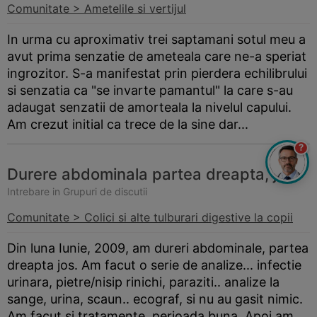
Comunitate > Ametelile si vertijul
In urma cu aproximativ trei saptamani sotul meu a
avut prima senzatie de ameteala care ne-a speriat
ingrozitor. S-a manifestat prin pierdera echilibrului
si senzatia ca "se invarte pamantul" la care s-au
adaugat senzatii de amorteala la nivelul capului.
Am crezut initial ca trece de la sine dar...
?
Durere abdominala partea dreapta, jos
Intrebare in Grupuri de discutii
Comunitate > Colici si alte tulburari digestive la copii
Din luna Iunie, 2009, am dureri abdominale, partea
dreapta jos. Am facut o serie de analize... infectie
urinara, pietre/nisip rinichi, paraziti.. analize la
sange, urina, scaun.. ecograf, si nu au gasit nimic.
Am facut si tratamente, perioada buna. Apoi am