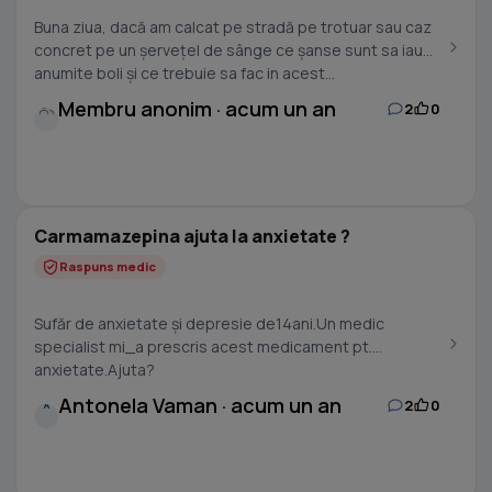
Buna ziua, dacă am calcat pe stradă pe trotuar sau caz
concret pe un șervețel de sânge ce șanse sunt sa iau
anumite boli și ce trebuie sa fac in acest...
Membru anonim · acum un an
2
0
Carmamazepina ajuta la anxietate ?
Raspuns medic
Sufăr de anxietate și depresie de14ani.Un medic
specialist mi_a prescris acest medicament pt.
anxietate.Ajuta?
Antonela Vaman · acum un an
2
0
A