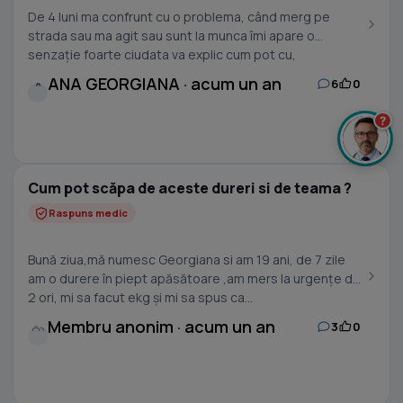
De 4 luni ma confrunt cu o problema, când merg pe
strada sau ma agit sau sunt la munca îmi apare o
senzație foarte ciudata va explic cum pot cu,
cuvintele...
ANA GEORGIANA · acum un an
6
0
A
?
Cum pot scăpa de aceste dureri si de teama ?
Raspuns medic
Bună ziua,mă numesc Georgiana si am 19 ani, de 7 zile
am o durere în piept apăsătoare ,am mers la urgențe de
2 ori, mi sa facut ekg și mi sa spus ca...
Membru anonim · acum un an
3
0