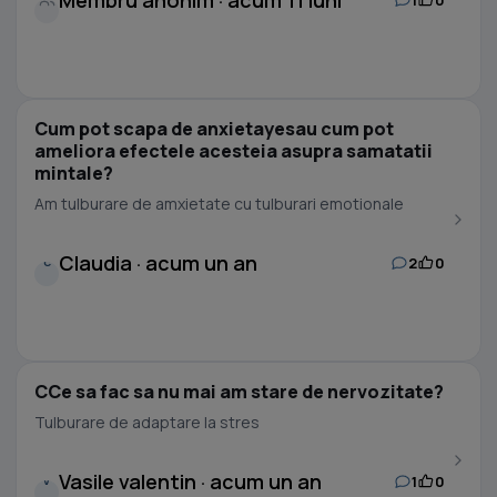
Membru anonim · acum 11 luni
Cum pot scapa de anxietayesau cum pot
ameliora efectele acesteia asupra samatatii
mintale?
Am tulburare de amxietate cu tulburari emotionale
Claudia · acum un an
2
0
C
CCe sa fac sa nu mai am stare de nervozitate?
Tulburare de adaptare la stres
Vasile valentin · acum un an
1
0
V