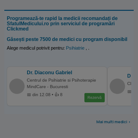
Programează-te rapid la medicii recomandați de
SfatulMedicului.ro prin serviciul de programări
Clickmed
Găsești peste 7500 de medici cu program disponibil
Alege medicul potrivit pentru:
Psihiatrie
,
.
Dr. Diaconu Gabriel
Dr. 
Centrul de Psihiatrie si Psihoterapie
Clini
MindCare - Bucuresti
📅 di
📅 din 12.08 • 👍 8
Rezervă
Mai multi medici >