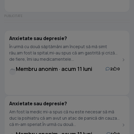
Anxietate sau depresie?
În urmă cu două săptămâni am început să mă simt
rău,am fost la spital,mi-au spus că am gastrită și criză
de fiere, îmi iau medicamentele...
Membru anonim · acum 11 luni
2
0
Anxietate sau depresie?
Am fost la medic mi-a spus că nu este necesar să mă
duc la psihiatru că am avut un atac de panică din cauza
că m-am speriat.În urmă cu două...
1
0