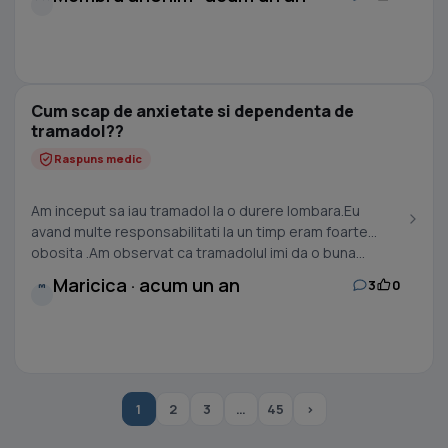
Cum scap de anxietate si dependenta de
tramadol??
Raspuns medic
Am inceput sa iau tramadol la o durere lombara.Eu
avand multe responsabilitati la un timp eram foarte
obosita .Am observat ca tramadolul imi da o buna...
Maricica · acum un an
3
0
M
1
2
3
…
45
›