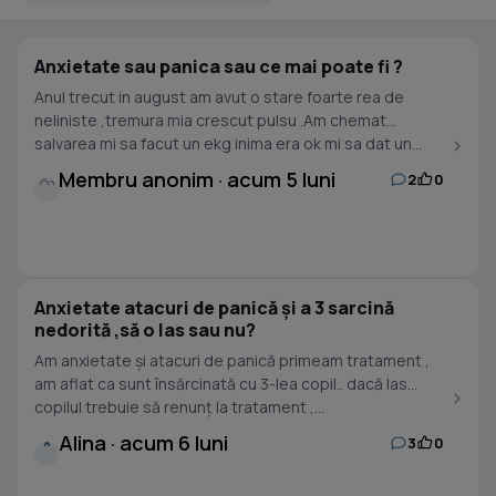
Anxietate sau panica sau ce mai poate fi ?
Anul trecut in august am avut o stare foarte rea de
neliniste ,tremura mia crescut pulsu .Am chemat
salvarea mi sa facut un ekg inima era ok mi sa dat un...
Membru anonim · acum 5 luni
2
0
Anxietate atacuri de panică și a 3 sarcină
nedorită ,să o las sau nu?
Am anxietate și atacuri de panică primeam tratament ,
am aflat ca sunt însărcinată cu 3-lea copil.. dacă las
copilul trebuie să renunț la tratament ,...
Alina · acum 6 luni
3
0
A