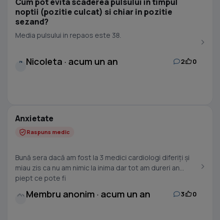
Cum pot evita scaderea pulsului in timpul
noptii (pozitie culcat) si chiar in pozitie
sezand?
Media pulsului in repaos este 38.
Nicoleta · acum un an
2
0
N
Anxietate
Raspuns medic
Bună sera dacă am fost la 3 medici cardiologi diferiți și
miau zis ca nu am nimic la inima dar tot am dureri an
piept ce pote fi
Membru anonim · acum un an
3
0