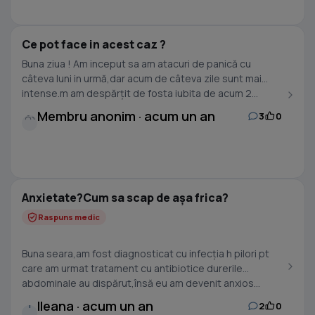
Ce pot face in acest caz ?
Buna ziua ! Am inceput sa am atacuri de panică cu
câteva luni in urmă,dar acum de câteva zile sunt mai
intense.m am despărțit de fosta iubita de acum 2...
Membru anonim · acum un an
3
0
Anxietate?Cum sa scap de așa frica?
Raspuns medic
Buna seara,am fost diagnosticat cu infecția h pilori pt
care am urmat tratament cu antibiotice durerile
abdominale au dispărut,însă eu am devenit anxios...
Ileana · acum un an
2
0
I