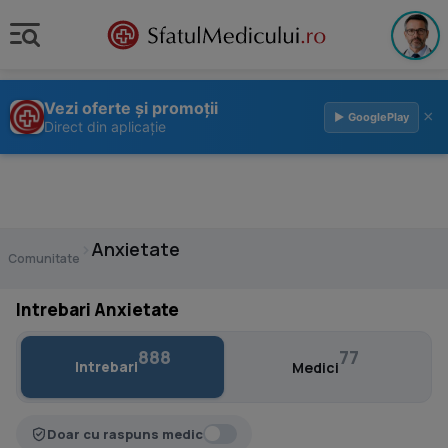
Vezi oferte și promoții
×
▶ GooglePlay
Direct din aplicație
›
Anxietate
Comunitate
Intrebari Anxietate
888
77
Intrebari
Medici
Doar cu raspuns medic