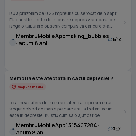
Iau alprazolam de 0.25 impreuna cu seroxat de 4 sapt.
Diagnosticul este de tulburare depresiv anxioasa pe
langa o tulburare obsesiv compulsiva dar care s-a...
MembruMobileAppmaking_bubbles
1
0
M
· acum 8 ani
Memoria este afectata in cazul depresiei ?
Raspuns medic
fiica mea sufera de tulbulare afectiva bipolara cu un
singur episod de manie pe parcursul a trei ani,acum
este in depresie ,nu stiu cum sa o ajut cat de...
MembruMobileApp1515407284 ·
3
1
M
acum 8 ani