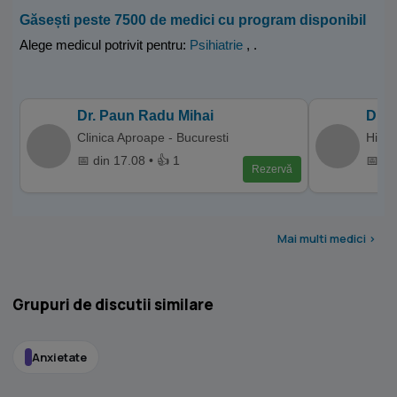
Găsești peste 7500 de medici cu program disponibil
Alege medicul potrivit pentru:
Psihiatrie
,
.
Dr. Paun Radu Mihai
Dr. 
Clinica Aproape - Bucuresti
Hiper
📅 din 17.08 • 👍 1
📅 di
Rezervă
Mai multi medici >
Grupuri de discutii similare
Anxietate