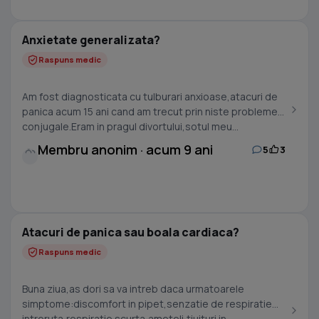
Anxietate generalizata?
Raspuns medic
Am fost diagnosticata cu tulburari anxioase,atacuri de
panica acum 15 ani cand am trecut prin niste probleme
conjugale.Eram in pragul divortului,sotul meu...
Membru anonim · acum 9 ani
5
3
Atacuri de panica sau boala cardiaca?
Raspuns medic
Buna ziua,as dori sa va intreb daca urmatoarele
simptome:discomfort in pipet,senzatie de respiratie
intreruta,respiratie scurta,ameteli,tiuituri in...