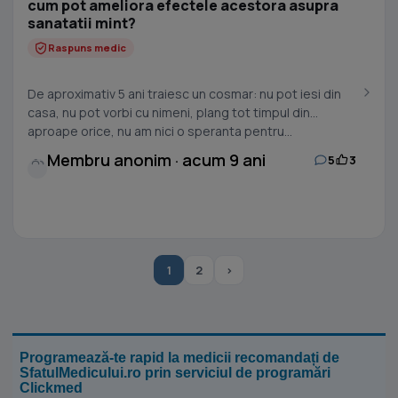
cum pot ameliora efectele acestora asupra
sanatatii mint?
Raspuns medic
De aproximativ 5 ani traiesc un cosmar: nu pot iesi din
casa, nu pot vorbi cu nimeni, plang tot timpul din
aproape orice, nu am nici o speranta pentru...
Membru anonim · acum 9 ani
5
3
1
2
›
Programează-te rapid la medicii recomandați de
SfatulMedicului.ro prin serviciul de programări
Clickmed