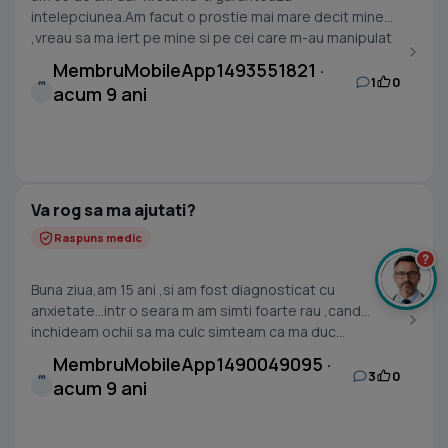
intelepciunea.Am facut o prostie mai mare decit mine
,vreau sa ma iert pe mine si pe cei care m-au manipulat
si au...
MembruMobileApp1493551821 ·
1
0
M
acum 9 ani
Va rog sa ma ajutati?
Raspuns medic
?
Buna ziua,am 15 ani ,si am fost diagnosticat cu
anxietate...intr o seara m am simti foarte rau ,cand
inchideam ochii sa ma culc simteam ca ma duc...
MembruMobileApp1490049095 ·
3
0
M
acum 9 ani