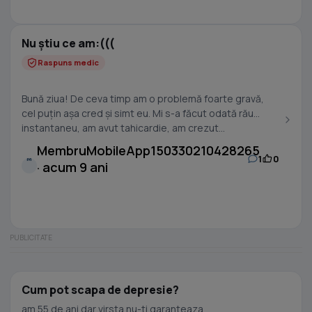
Nu știu ce am:(((
Raspuns medic
Bună ziua! De ceva timp am o problemă foarte gravă,
cel puțin așa cred și simt eu. Mi s-a făcut odată rău
instantaneu, am avut tahicardie, am crezut...
MembruMobileApp150330210428265
1
0
M
· acum 9 ani
Cum pot scapa de depresie?
am 55 de ani dar virsta nu-ti garanteaza