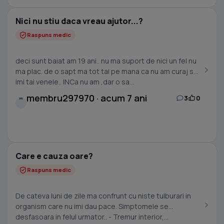
Nici nu stiu daca vreau ajutor...?
Raspuns medic
deci sunt baiat am 19 ani.. nu ma suport de nici un fel nu
ma plac. de o sapt ma tot tai pe mana ca nu am curaj sa
imi tai venele.. INCa nu am ,dar o sa...
membru297970 · acum 7 ani
3
0
M
Care e cauza oare?
Raspuns medic
De cateva luni de zile ma confrunt cu niste tulburari in
organism care nu imi dau pace. Simptomele se
desfasoara in felul urmator.. - Tremur interior,...