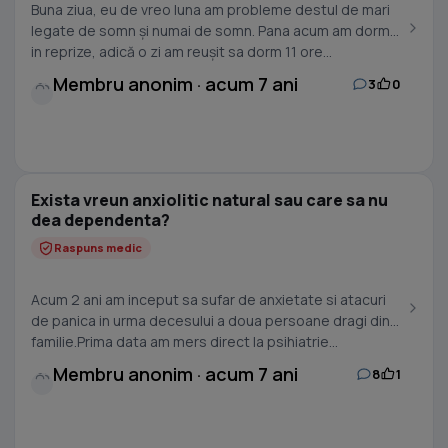
Buna ziua, eu de vreo luna am probleme destul de mari
legate de somn și numai de somn. Pana acum am dormit
in reprize, adică o zi am reușit sa dorm 11 ore...
Membru anonim · acum 7 ani
3
0
Exista vreun anxiolitic natural sau care sa nu
dea dependenta?
Raspuns medic
Acum 2 ani am inceput sa sufar de anxietate si atacuri
de panica in urma decesului a doua persoane dragi din
familie.Prima data am mers direct la psihiatrie...
Membru anonim · acum 7 ani
8
1