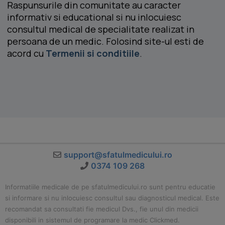
Raspunsurile din comunitate au caracter
informativ si educational si nu inlocuiesc
consultul medical de specialitate realizat in
persoana de un medic. Folosind site-ul esti de
acord cu
Termenii si conditiile
.
support@sfatulmedicului.ro
0374 109 268
Informatiile medicale de pe sfatulmedicului.ro sunt pentru educatie
si informare si nu inlocuiesc consultul sau diagnosticul medical. Este
recomandat sa consultati fie medicul Dvs., fie unul din medicii
disponibili in sistemul de programare la medic Clickmed.