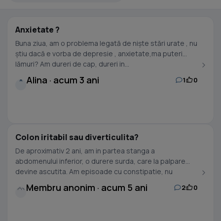
Anxietate ?
Buna ziua, am o problema legată de niște stări urate , nu
știu dacă e vorba de depresie , anxietate,ma puteri
lămuri? Am dureri de cap, dureri in...
Alina · acum 3 ani
1
0
A
Colon iritabil sau diverticulita?
De aproximativ 2 ani, am in partea stanga a
abdomenului inferior, o durere surda, care la palpare
devine ascutita. Am episoade cu constipatie, nu
foarte...
Membru anonim · acum 5 ani
2
0