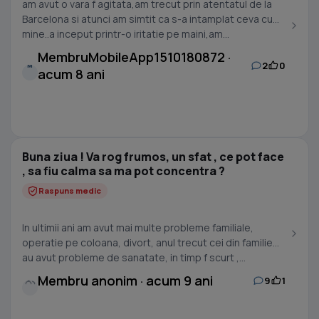
am avut o vara f agitata,am trecut prin atentatul de la
Barcelona si atunci am simtit ca s-a intamplat ceva cu
mine..a inceput printr-o iritatie pe maini,am...
MembruMobileApp1510180872 ·
2
0
M
acum 8 ani
Buna ziua ! Va rog frumos, un sfat , ce pot face
, sa fiu calma sa ma pot concentra ?
Raspuns medic
In ultimii ani am avut mai multe probleme familiale,
operatie pe coloana, divort, anul trecut cei din familie
au avut probleme de sanatate, in timp f scurt ,...
Membru anonim · acum 9 ani
9
1