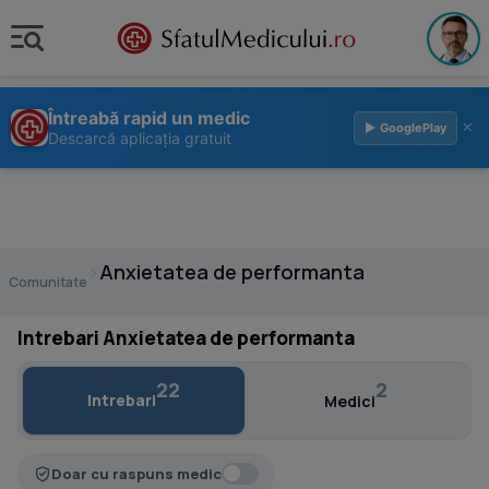
Întreabă rapid un medic
×
▶ GooglePlay
Descarcă aplicația gratuit
›
Anxietatea de performanta
Comunitate
Intrebari Anxietatea de performanta
22
2
Intrebari
Medici
Doar cu raspuns medic