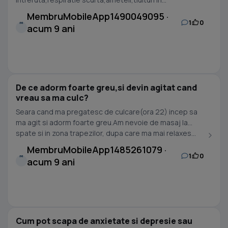
MembruMobileApp1490049095 ·
1
0
M
acum 9 ani
De ce adorm foarte greu,si devin agitat cand
vreau sa ma culc?
Seara cand ma pregatesc de culcare(ora 22) incep sa
ma agit si adorm foarte greu.Am nevoie de masaj la
spate si in zona trapezilor, dupa care ma mai relaxes...
MembruMobileApp1485261079 ·
1
0
M
acum 9 ani
Cum pot scapa de anxietate si depresie sau