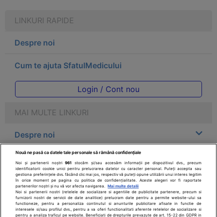
LINKURI RAPIDE
Despre noi
Cum te ajuta SfatulMedicului
Login / Cont nou
MAI MULTE LINKURI
Despre noi
Nouă ne pasă ca datele tale personale să rămână confidențiale
Legal
Noi și partenerii noștri
961
stocăm și/sau accesăm informații pe dispozitivul dvs., precum
identificatorii cookie unici pentru prelucrarea datelor cu caracter personal. Puteți accepta sau
gestiona preferințele dvs. făcând clic mai jos, respectiv vă puteți opune utilizării unui interes legitim
Drepturile consumatorului
în orice moment pe pagina cu politica de confidențialitate. Aceste alegeri vor fi raportate
partenerilor noștri și nu vă vor afecta navigarea.
Mai multe detalii
Noi si partenerii nostri (retelele de socializare si agentiile de publicitate partenere, precum si
furnizorii nostri de servicii de date analitice) prelucram date pentru a permite website-ului sa
Parteneri
functioneze, pentru a personaliza continutul si anunturile publicitare afisate in functie de
interesele si/sau profilul dvs., pentru a va oferi functionalitati aferente retelelor de socializare si
pentru a analiza traficul pe website. Beneficiati de drepturile prevazute de art. 15-22 din GDPR in