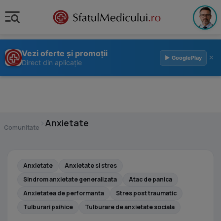
Vezi oferte și promoții
×
▶ GooglePlay
Direct din aplicație
›
Anxietate
Comunitate
Anxietate
Anxietate si stres
Sindrom anxietate generalizata
Atac de panica
Anxietatea de performanta
Stres post traumatic
Tulburari psihice
Tulburare de anxietate sociala