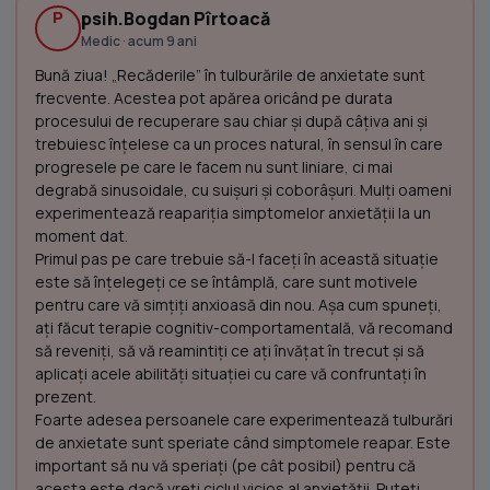
P
psih.Bogdan Pîrtoacă
Medic · acum 9 ani
Bună ziua! „Recăderile” în tulburările de anxietate sunt
frecvente. Acestea pot apărea oricând pe durata
procesului de recuperare sau chiar și după câțiva ani și
trebuiesc înțelese ca un proces natural, în sensul în care
progresele pe care le facem nu sunt liniare, ci mai
degrabă sinusoidale, cu suișuri și coborâșuri. Mulți oameni
experimentează reapariția simptomelor anxietății la un
moment dat.
Primul pas pe care trebuie să-l faceți în această situație
este să înțelegeți ce se întâmplă, care sunt motivele
pentru care vă simțiți anxioasă din nou. Așa cum spuneți,
ați făcut terapie cognitiv-comportamentală, vă recomand
să reveniți, să vă reamintiți ce ați învățat în trecut și să
aplicați acele abilități situației cu care vă confruntați în
prezent.
Foarte adesea persoanele care experimentează tulburări
de anxietate sunt speriate când simptomele reapar. Este
important să nu vă speriați (pe cât posibil) pentru că
acesta este dacă vreți ciclul vicios al anxietății. Puteți