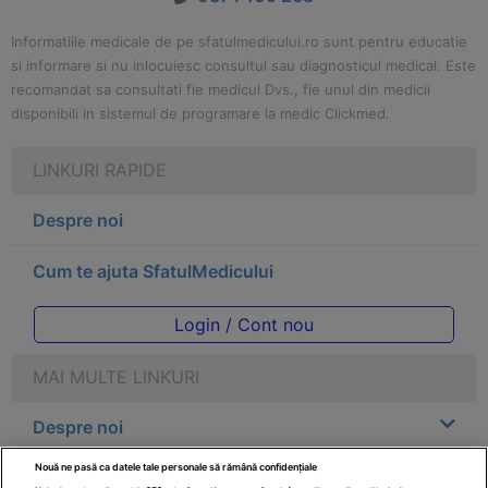
Informatiile medicale de pe sfatulmedicului.ro sunt pentru educatie
si informare si nu inlocuiesc consultul sau diagnosticul medical. Este
recomandat sa consultati fie medicul Dvs., fie unul din medicii
disponibili in sistemul de programare la medic Clickmed.
LINKURI RAPIDE
Despre noi
Cum te ajuta SfatulMedicului
Login / Cont nou
MAI MULTE LINKURI
Despre noi
Nouă ne pasă ca datele tale personale să rămână confidențiale
Legal