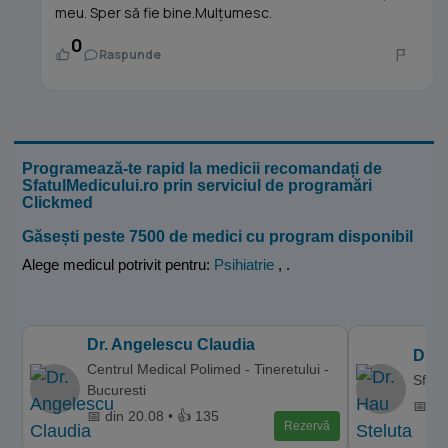
meu. Sper să fie bine.Mulțumesc.
0
Raspunde
Programează-te rapid la medicii recomandați de
SfatulMedicului.ro prin serviciul de programări
Clickmed
Găsești peste 7500 de medici cu program disponibil
Alege medicul potrivit pentru:
Psihiatrie
,
.
Dr. Angelescu Claudia
Dr. 
Centrul Medical Polimed - Tineretului -
Sfant
Bucuresti
📅 di
📅 din 20.08 • 👍 135
Rezervă