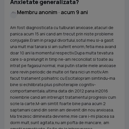
Anxietate generalizata?
Membru anonim · acum 9 ani
Am fost diagnosticata cu tulburari anxioase,atacuri de
panica acum 15 ani cand am trecut prin niste probleme
conjugale.Eram in pragul divortului,sotul meu si-a gasit
una mult mai tanara si am suferit enorm,fetia mea avand
doar 10 ani la momentul respectiv.Dupa multa tevatura
care s-a prelungit in timp ne-am reconciliat si toate au
intrat pe fagasul normal, mai putin starile mele anxioase
care revin periodic de multe ori fara nici un motiv.Am
facut tratament psihiatric cu Escitalopram simtindu-ma
bine si echilibrata plus psihoterapie cognitiv-
comportamentala,ultima data din 2012 pana in2016
noiembrie cand am intrerupt tratamentul progresiv cum
scrie la carte.M-am simtit foarte bine pana acum 2
saptamani cand din senin am devenit din nou anxioasa.
Ma trezesc dimineata devreme,mie care i-mi placea sa
dorm mult,sunt agitata,nu am pofta de mancare, am
emotii nemotivate. Sa fie de la intreruperea