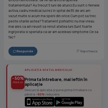
tratamentului? Au trecut 5 luni de atunci.Eu sunt o femeie
activa,cadru medical,lucrez in spital de35 de ani,am
vazut multe si acum ma sperii din orice.Cum pot sa trec
peste starile astea?Tratament psihiatric nu mai vreau
mai ales ca am reusit sa renut atatea luni.Sunt foarte
ingrijorata si speriata ca iar am aceleasi simptome.Ce sa
fac?
Raspunde
Raporteaza
APLICAȚIA SFATUL MEDICULUI
−50%
Prima ta întrebare, mai ieftin în
PÂNĂ LA
aplicație
Descarcă aplicația și pune prima întrebare cu
până la
−50%
reducere.