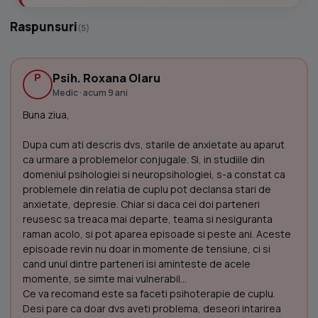
Raspunsuri
(5)
P
Psih. Roxana Olaru
Medic · acum 9 ani
Buna ziua,
Dupa cum ati descris dvs, starile de anxietate au aparut
ca urmare a problemelor conjugale. Si, in studiile din
domeniul psihologiei si neuropsihologiei, s-a constat ca
problemele din relatia de cuplu pot declansa stari de
anxietate, depresie. Chiar si daca cei doi parteneri
reusesc sa treaca mai departe, teama si nesiguranta
raman acolo, si pot aparea episoade si peste ani. Aceste
episoade revin nu doar in momente de tensiune, ci si
cand unul dintre parteneri isi aminteste de acele
momente, se simte mai vulnerabil...
Ce va recomand este sa faceti psihoterapie de cuplu.
Desi pare ca doar dvs aveti problema, deseori intarirea