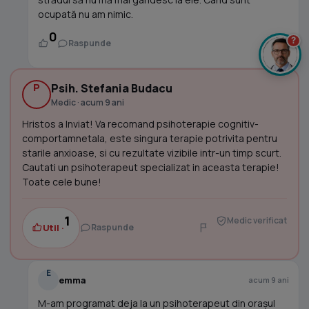
ocupată nu am nimic.
0
?
Raspunde
P
Psih. Stefania Budacu
Medic · acum 9 ani
Hristos a Inviat! Va recomand psihoterapie cognitiv-
comportamnetala, este singura terapie potrivita pentru
starile anxioase, si cu rezultate vizibile intr-un timp scurt.
Cautati un psihoterapeut specializat in aceasta terapie!
Toate cele bune!
1
Medic verificat
Util ·
Raspunde
E
emma
acum 9 ani
M-am programat deja la un psihoterapeut din orașul