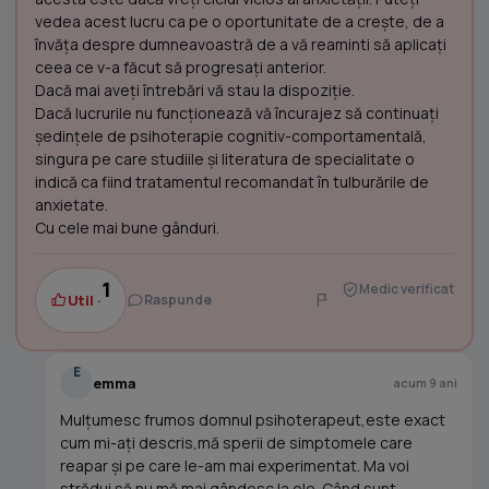
vedea acest lucru ca pe o oportunitate de a crește, de a
învăța despre dumneavoastră de a vă reaminti să aplicați
ceea ce v-a făcut să progresați anterior.
Dacă mai aveți întrebări vă stau la dispoziție.
Dacă lucrurile nu funcționează vă încurajez să continuați
ședințele de psihoterapie cognitiv-comportamentală,
singura pe care studiile și literatura de specialitate o
indică ca fiind tratamentul recomandat în tulburările de
anxietate.
Cu cele mai bune gânduri.
1
Medic verificat
Util ·
Raspunde
E
emma
acum 9 ani
Mulțumesc frumos domnul psihoterapeut,este exact
cum mi-ați descris,mă sperii de simptomele care
reapar și pe care le-am mai experimentat. Ma voi
strădui să nu mă mai gândesc la ele. Când sunt