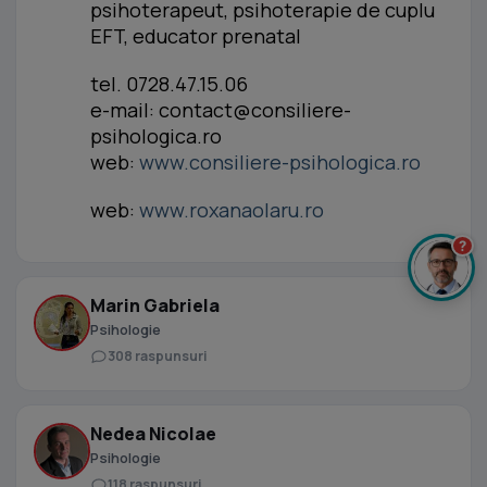
psihoterapeut, psihoterapie de cuplu
EFT, educator prenatal
tel. 0728.47.15.06
e-mail:
contact@consiliere-
psihologica.ro
web:
www.consiliere-psihologica.ro
web:
www.roxanaolaru.ro
?
Marin Gabriela
Psihologie
308 raspunsuri
Nedea Nicolae
Psihologie
118 raspunsuri