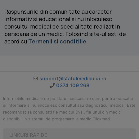
Raspunsurile din comunitate au caracter
informativ si educational si nu inlocuiesc
consultul medical de specialitate realizat in
persoana de un medic. Folosind site-ul esti de
acord cu
Termenii si conditiile
.
support@sfatulmedicului.ro
0374 109 268
Informatiile medicale de pe sfatulmedicului.ro sunt pentru educatie
si informare si nu inlocuiesc consultul sau diagnosticul medical. Este
recomandat sa consultati fie medicul Dvs., fie unul din medicii
disponibili in sistemul de programare la medic Clickmed.
LINKURI RAPIDE