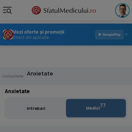
Vezi oferte și promoții
×
▶ GooglePlay
Direct din aplicație
›
Anxietate
Comunitate
Anxietate
77
Medici
Intrebari