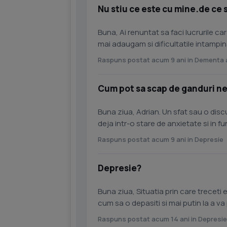
Nu stiu ce este cu mine.de ce s
Buna, Ai renuntat sa faci lucrurile car
Raspuns postat acum 9 ani in Dementa a
Cum pot sa scap de ganduri ne
Buna ziua, Adrian. Un sfat sau o discu
deja intr-o stare de anxietate si in fu
iar ticurile...
Raspuns postat acum 9 ani in Depresie
Depresie?
Buna ziua, Situatia prin care treceti 
cum sa o depasiti si mai putin la a v
seama medicului....
Raspuns postat acum 14 ani in Depresie