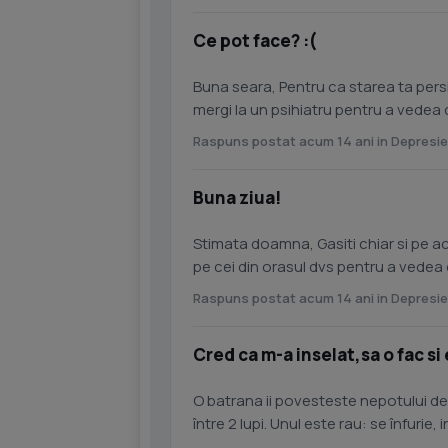
Ce pot face? :(
Buna seara, Pentru ca starea ta pers
mergi la un psihiatru pentru a vedea
medicamentos, iar apoi,...
Raspuns postat acum 14 ani in Depresie
Buna ziua!
Stimata doamna, Gasiti chiar si pe ace
pe cei din orasul dvs pentru a vedea 
pentru dvs....
Raspuns postat acum 14 ani in Depresie
Cred ca m-a inselat,sa o fac si
O batrana ii povesteste nepotului des
între 2 lupi. Unul este rau: se înfurie, invidiaza, regreta, lacomeste, e arogant, gelos,
orgolios,...