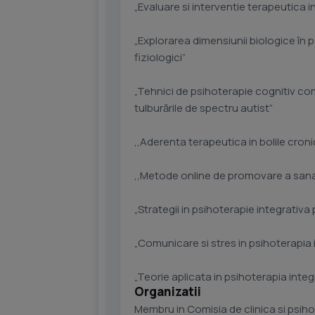
„Evaluare si interventie terapeutica
„Explorarea dimensiunii biologice în p
fiziologici”
„Tehnici de psihoterapie cognitiv c
tulburările de spectru autist”
,,Aderenta terapeutica in bolile croni
,,Metode online de promovare a sanat
„Strategii in psihoterapie integrativa
„Comunicare si stres in psihoterapia 
„Teorie aplicata in psihoterapia integ
Organizatii
Membru in Comisia de clinica si psihot