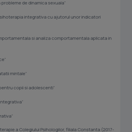
 in probleme de dinamica sexuala”
sihoterapia integrativa cu ajutorul unor indicatori
omportamentala si analiza comportamentala aplicata in
ce”
atii mintale”
 pentru copii si adolescenti”
integrativa”
rativa”
erapie a Colegiului Psihologilor, filiala Constanta (2017-