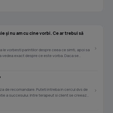
e și nu am cu cine vorbi. Ce ar trebui să
sa le vorbesti parintilor despre ceea ce simti, apoi sa
u a vedea exact despre ce este vorba. Daca se
?
aza de recomandare. Puteti intreba in cercul dvs de
tie a succesului. Intre terapeut si client se creeaza