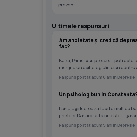
prezent)
Ultimele raspunsuri
Am anxietate și cred că depresi
fac?
Buna, Primul pas pe care il poti este 
mergi la un psiholog clinician pentr
confirma ca suferi...
Raspuns postat acum 8 ani in Depresie
Un psiholog bun in Constanta
Psihologii lucreaza foarte mult pe b
prieteni. Dar aceasta nu este o garan
o relatie. Cel mai...
Raspuns postat acum 9 ani in Depresie