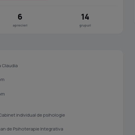
6
14
aprecieri
grupuri
a Claudia
om
com
Cabinet individual de psihologie
man de Psihoterapie Integrativa