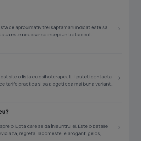
ista de aproximativ trei saptamani indicat este sa
 daca este necesar sa incepi un tratament
st site o lista cu psihoterapeuti, ii puteti contacta
ce tarife practica si sa alegeti cea mai buna varianta
 eu?
pre o lupta care se da înlauntrul ei. Este o batalie