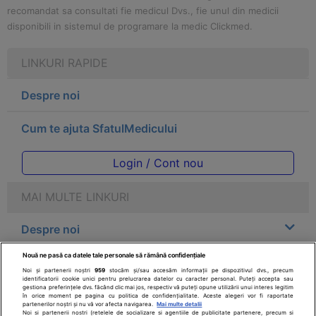
recomandat sa consultati fie medicul Dvs., fie unul din medicii
disponibili in sistemul de programare la medic Clickmed.
LINKURI RAPIDE
Despre noi
Cum te ajuta SfatulMedicului
Login / Cont nou
MAI MULTE LINKURI
Despre noi
Nouă ne pasă ca datele tale personale să rămână confidențiale
Legal
Noi și partenerii noștri
959
stocăm și/sau accesăm informații pe dispozitivul dvs., precum
identificatorii cookie unici pentru prelucrarea datelor cu caracter personal. Puteți accepta sau
gestiona preferințele dvs. făcând clic mai jos, respectiv vă puteți opune utilizării unui interes legitim
Drepturile consumatorului
în orice moment pe pagina cu politica de confidențialitate. Aceste alegeri vor fi raportate
partenerilor noștri și nu vă vor afecta navigarea.
Mai multe detalii
Noi si partenerii nostri (retelele de socializare si agentiile de publicitate partenere, precum si