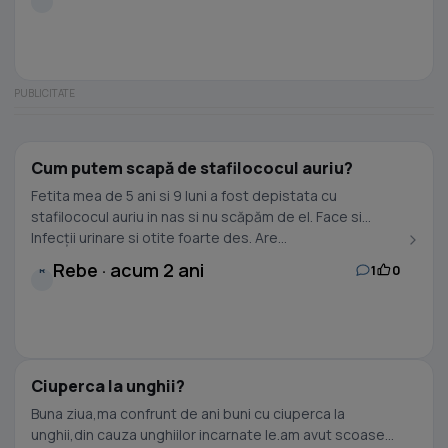
Cum putem scapă de stafilococul auriu?
Fetita mea de 5 ani si 9 luni a fost depistata cu
stafilococul auriu in nas si nu scăpăm de el. Face si
Infecții urinare si otite foarte des. Are...
Rebe · acum 2 ani
1
0
R
Ciuperca la unghii?
Buna ziua,ma confrunt de ani buni cu ciuperca la
unghii,din cauza unghiilor incarnate le.am avut scoase