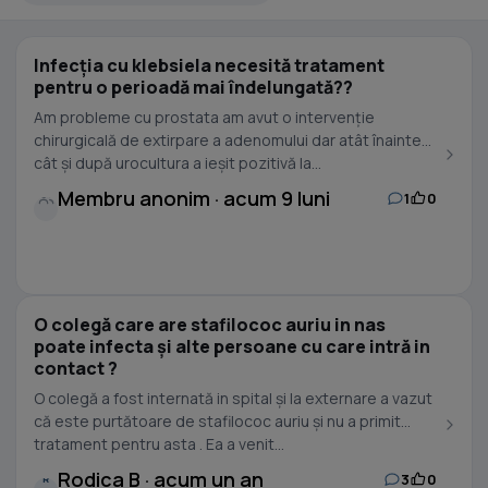
Infecția cu klebsiela necesită tratament
pentru o perioadă mai îndelungată??
Am probleme cu prostata am avut o intervenție
chirurgicală de extirpare a adenomului dar atât înainte
cât și după urocultura a ieșit pozitivă la...
Membru anonim · acum 9 luni
1
0
O colegă care are stafilococ auriu in nas
poate infecta și alte persoane cu care intră in
contact ?
O colegă a fost internată in spital și la externare a vazut
că este purtătoare de stafilococ auriu și nu a primit
tratament pentru asta . Ea a venit...
Rodica B · acum un an
3
0
R