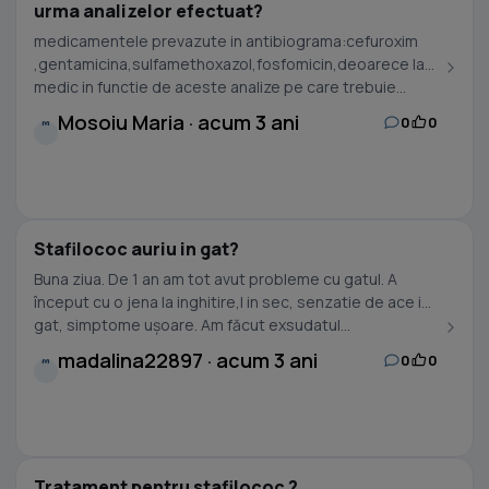
urma analizelor efectuat?
medicamentele prevazute in antibiograma:cefuroxim
,gentamicina,sulfamethoxazol,fosfomicin,deoarece la
medic in functie de aceste analize pe care trebuie...
Mosoiu Maria · acum 3 ani
0
0
M
Stafilococ auriu in gat?
Buna ziua. De 1 an am tot avut probleme cu gatul. A
început cu o jena la inghitire,l in sec, senzatie de ace in
gat, simptome ușoare. Am făcut exsudatul...
madalina22897 · acum 3 ani
0
0
M
Tratament pentru stafilococ ?