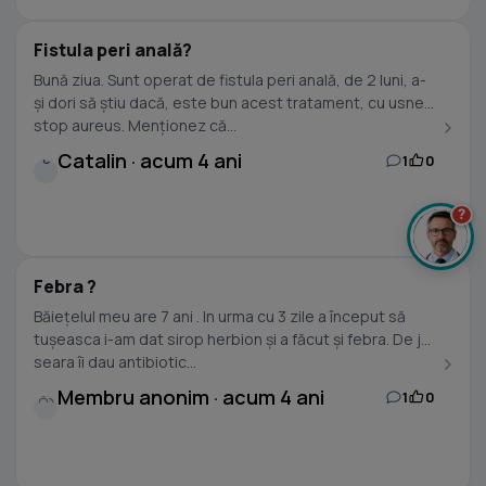
Fistula peri anală?
Bună ziua. Sunt operat de fistula peri anală, de 2 luni, a-
și dori să știu dacă, este bun acest tratament, cu usnea
stop aureus. Menționez că...
Catalin · acum 4 ani
1
0
C
?
Febra ?
Băiețelul meu are 7 ani . In urma cu 3 zile a început să
tușeasca i-am dat sirop herbion și a făcut și febra. De joi
seara îi dau antibiotic...
Membru anonim · acum 4 ani
1
0