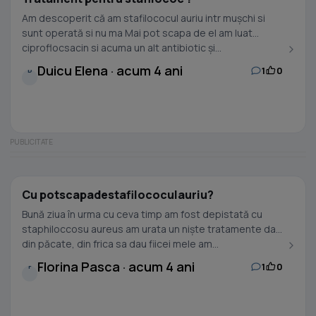
Am descoperit că am stafilococul auriu intr mușchi si
sunt operată si nu ma Mai pot scapa de el am luat
ciproflocsacin si acuma un alt antibiotic și...
Duicu Elena · acum 4 ani
1
0
D
Cu potscapadestafilococulauriu?
Bună ziua în urma cu ceva timp am fost depistată cu
staphiloccosu aureus am urata un niște tratamente dar
din păcate, din frica sa dau fiicei mele am...
Florina Pasca · acum 4 ani
1
0
F