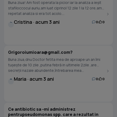
Buna ziua! Am fost operata la picior iar la analiza a ieșit
stafiloccocul auriu,am luat ciprinol 12 zile 1 la 12 ore,am
repetat analiza si era tot acolo....
Cristina · acum 3 ani
0
0
C
Grigoroiumioara@gmail.com
?
Buna ziua,dnu Doctor fetita mea de aproape un an îmi
tușește de 10 zile ,putina febră in ultimele 2zile ,are
secreții nazale abundente,întrebarea mea...
Maria · acum 3 ani
0
0
M
Ce antibiotic sa -mi administrez
pentrupseudomonas spp. care a rezultat in