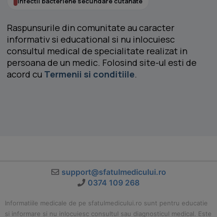
Infectii bacteriene secundare cutanate
Raspunsurile din comunitate au caracter
informativ si educational si nu inlocuiesc
consultul medical de specialitate realizat in
persoana de un medic. Folosind site-ul esti de
acord cu
Termenii si conditiile
.
support@sfatulmedicului.ro
0374 109 268
Informatiile medicale de pe sfatulmedicului.ro sunt pentru educatie
si informare si nu inlocuiesc consultul sau diagnosticul medical. Este