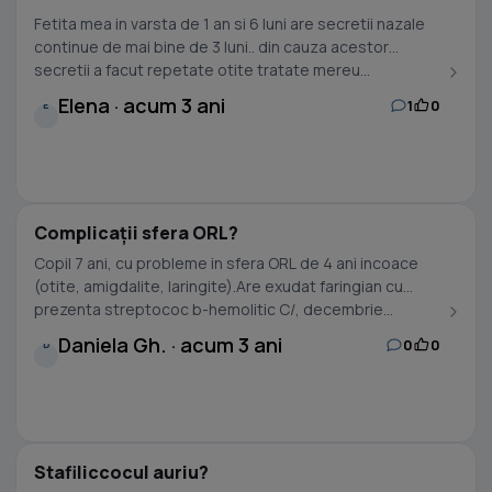
Fetita mea in varsta de 1 an si 6 luni are secretii nazale
continue de mai bine de 3 luni.. din cauza acestor
secretii a facut repetate otite tratate mereu...
Elena · acum 3 ani
1
0
E
Complicații sfera ORL?
Copil 7 ani, cu probleme in sfera ORL de 4 ani incoace
(otite, amigdalite, laringite).Are exudat faringian cu
prezenta streptococ b-hemolitic C/, decembrie...
Daniela Gh. · acum 3 ani
0
0
D
Stafiliccocul auriu?