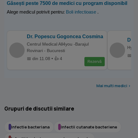
Găsești peste 7500 de medici cu program disponibil
Alege medicul potrivit pentru:
Boli infectioase
.
Dr. Popescu Gogoncea Cosmina
Dr. 
Centrul Medical All4you -Barajul
Hyper
Rovinari - Bucuresti
📅 di
📅 din 11.08 • 👍 4
Rezervă
Mai multi medici >
Grupuri de discutii similare
Infectie bacteriana
Infectii cutanate bacteriene