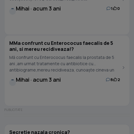
Mihai · acum 3 ani
1
0
M
MMa confrunt cu Enterococus faecalis de 5
ani, si mereu recidiveaza!?
Mă confrunt cu Enterococus faecalis la prostata de 5
ani ,am urmat tratamente cu antibiotice cu
antibiograme,mereu recidiveaza, cunoaște cineva un
remediu...
Mihai · acum 3 ani
8
2
M
Secretie nazala cronica?