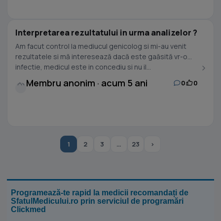
Interpretarea rezultatului in urma analizelor ?
Am facut control la mediucul genicolog si mi-au venit
rezultatele si mă interesează dacă este gaăsită vr-o
infectie, medicul este in concediu si nu il...
Membru anonim · acum 5 ani
0
0
1
2
3
…
23
›
Programează-te rapid la medicii recomandați de
SfatulMedicului.ro prin serviciul de programări
Clickmed