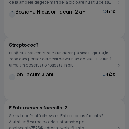
de la ambele degete mari de la picioare nu stiu ce sa...
Bozianu Nicusor · acum 2 ani
1
0
B
Streptococ?
Bună ziua.Ma confrunt cu un deranj la nivelul gitului,în
zona ganglionilor cercicali de vriun an de zile.Cu 2 luni în
urma am observat o roșeata în git...
Ion · acum 3 ani
1
0
I
E Enterococus faecalis, ?
Se mai confruntă cineva cu Enterococus faecalis?
Ajutati-mă va rog cu orice informație pe
costycosty7575@ adresa_web_filtrata