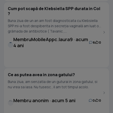
Cum pot scapă de Klebsiella SPP durata in Col
?
Buna ziua de un an am fost diagnosticata cu Klebsiella
SPP mi-a fost despiberita in secreția vaginală am luat o
grămada de antibiotice ( Tavanic ,...
MembruMobileAppc.laura9 · acum
6
0
M
4 ani
Ce as putea avea in zona gatului?
Buna ziua, am senzatia de un guturai in zona gatului, si
nu vrea sa iasa. Nu tusesc , il am tot timpul acolo.
Membru anonim · acum 5 ani
0
0