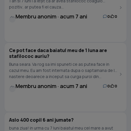
1 an si 7 luni i a ieșit ca ar avea stafilococ coagulo
pozitiv.. ar putea fi el cauza...
Membru anonim · acum 7 ani
0
0
Ce pot face daca baiatul meu de 1 luna are
stafilococ auriu?
Buna seara. Va rog sa imi spuneti ce as putea face in
cazul meu. Eu am fost internata dupa o saptamana de la
nastere deoarece a inceput sa curga puroi din...
Membru anonim · acum 7 ani
0
0
Aslo 400 copil 6 ani jumate?
buna ziua! in urma cu 7 luni baiatul meu cel mare a avut