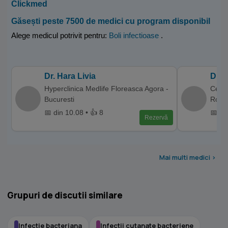
Clickmed
Găsești peste 7500 de medici cu program disponibil
Alege medicul potrivit pentru:
Boli infectioase
.
Dr. Hara Livia
Dr.
Hyperclinica Medlife Floreasca Agora -
Centr
Bucuresti
Rovin
📅 din 10.08 • 👍 8
📅 di
Rezervă
Mai multi medici >
Grupuri de discutii similare
Infectie bacteriana
Infectii cutanate bacteriene