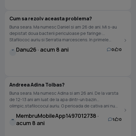
Cum sa rezolv aceasta problema?
Buna seara. Ma numesc Daniel si am 26 de ani. Mi s-au
depistat doua bacterii periculoase pe faringe:
Stafilococ auriu si Serratia marcescens. In primele...
Danu26 · acum 8 ani
0
0
D
Andreea Adina Tolbas?
Buna seara. Ma numesc Adina si am 26 ani. De la varsta
de 12-13 ani am luat de la apa dintr-un bazin
olimpic,stafilococul auriu. O perioada de cativa ani nu...
MembruMobileApp1497012738 ·
1
0
M
acum 8 ani