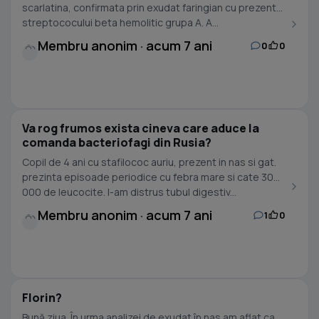
scarlatina, confirmata prin exudat faringian cu prezenta
streptococului beta hemolitic grupa A. A...
Membru anonim · acum 7 ani
0
0
Va rog frumos exista cineva care aduce la
comanda bacteriofagi din Rusia?
Copil de 4 ani cu stafilococ auriu, prezent in nas si gat.
prezinta episoade periodice cu febra mare si cate 30
000 de leucocite. I-am distrus tubul digestiv...
Membru anonim · acum 7 ani
1
0
Florin?
Bună ziua. În urma analizei de exudat în nas am aflat ca