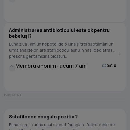
Administrarea antibioticului este ok pentru
bebeluși?
Buna ziua , am un nepoțel de o lună și trei săptămâni ,in
urma analizelor ,are stafilococul auriu in nas ,pediatra i a
prescris gentamicina picături...
Membru anonim · acum 7 ani
0
0
Sstafilococ coagulo pozitiv ?
Buna ziua.. in urma unui exudat faringian ..fetiței mele de