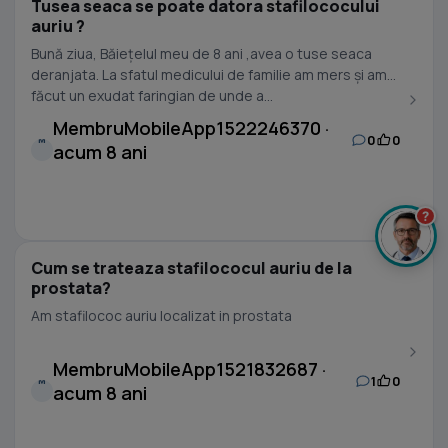
Tusea seaca se poate datora stafilococului
auriu ?
Bună ziua, Băiețelul meu de 8 ani ,avea o tuse seaca
deranjata. La sfatul medicului de familie am mers și am
făcut un exudat faringian de unde a...
MembruMobileApp1522246370 ·
0
0
M
acum 8 ani
?
Cum se trateaza stafilococul auriu de la
prostata?
Am stafilococ auriu localizat in prostata
MembruMobileApp1521832687 ·
1
0
M
acum 8 ani