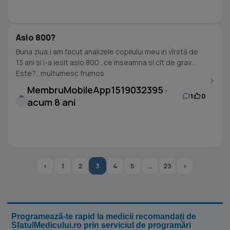
Aslo 800?
Buna ziua,i am facut analizele copilului meu in vîrstă de
13 ani si i-a iesit aslo 800...ce inseamna si cît de grav
Este?...multumesc frumos
MembruMobileApp1519032395 ·
1
0
M
acum 8 ani
‹
1
2
3
4
5
…
23
›
Programează-te rapid la medicii recomandați de
SfatulMedicului.ro prin serviciul de programări