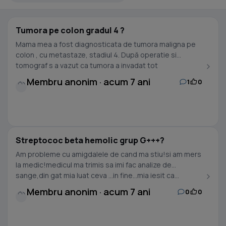
Tumora pe colon gradul 4 ?
Mama mea a fost diagnosticata de tumora maligna pe
colon , cu metastaze, stadiul 4. După operatie si
tomograf s a vazut ca tumora a invadat tot
abdomenul:...
Membru anonim · acum 7 ani
1
0
Streptococ beta hemolic grup G+++?
Am probleme cu amigdalele de cand ma stiu!si am mers
la medic!medicul ma trimis sa imi fac analize de
sange,din gat mia luat ceva ...in fine...mia iesit ca...
Membru anonim · acum 7 ani
0
0