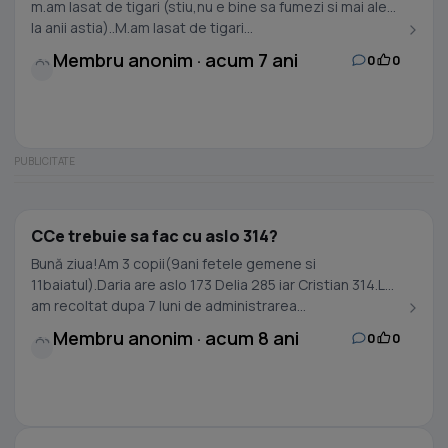
m.am lasat de tigari (stiu,nu e bine sa fumezi si mai ales
la anii astia)..M.am lasat de tigari...
Membru anonim · acum 7 ani
0
0
CCe trebuie sa fac cu aslo 314?
Bună ziua!Am 3 copii(9ani fetele gemene si
11baiatul).Daria are aslo 173 Delia 285 iar Cristian 314.Le-
am recoltat dupa 7 luni de administrarea...
Membru anonim · acum 8 ani
0
0