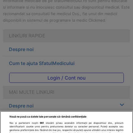
Informatiile medicale de pe sfatulmedicului.ro sunt pentru educatie
si informare si nu inlocuiesc consultul sau diagnosticul medical. Este
recomandat sa consultati fie medicul Dvs., fie unul din medicii
disponibili in sistemul de programare la medic Clickmed.
LINKURI RAPIDE
Despre noi
Cum te ajuta SfatulMedicului
Login / Cont nou
MAI MULTE LINKURI
Despre noi
Nouă ne pasă ca datele tale personale să rămână confidențiale
Legal
Noi și partenerii noștri
961
stocăm și/sau accesăm informații pe dispozitivul dvs., precum
identificatorii cookie unici pentru prelucrarea datelor cu caracter personal. Puteți accepta sau
gestiona preferințele dvs. făcând clic mai jos, respectiv vă puteți opune utilizării unui interes legitim