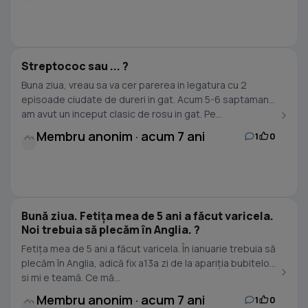
Streptococ sau ... ?
Buna ziua, vreau sa va cer parerea in legatura cu 2
episoade ciudate de dureri in gat. Acum 5-6 saptamani
am avut un inceput clasic de rosu in gat. Pe...
Membru anonim · acum 7 ani
1
0
Bună ziua. Fetița mea de 5 ani a făcut varicela.
Noi trebuia să plecăm în Anglia. ?
Fetița mea de 5 ani a făcut varicela. În ianuarie trebuia să
plecăm în Anglia, adică fix a13a zi de la apariția bubitelor
si mi e teamă. Ce mă...
Membru anonim · acum 7 ani
1
0