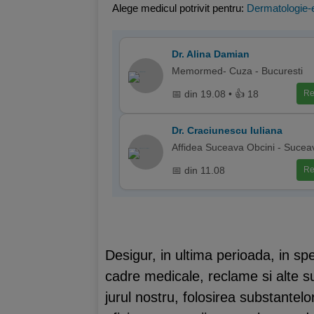
Alege medicul potrivit pentru:
Dermatologie-e
Dr. Alina Damian
Memormed- Cuza - Bucuresti
📅 din 19.08 • 👍 18
Re
Dr. Craciunescu Iuliana
Affidea Suceava Obcini - Sucea
📅 din 11.08
Re
Desigur, in ultima perioada, in sp
cadre medicale, reclame si alte su
jurul nostru, folosirea substantel