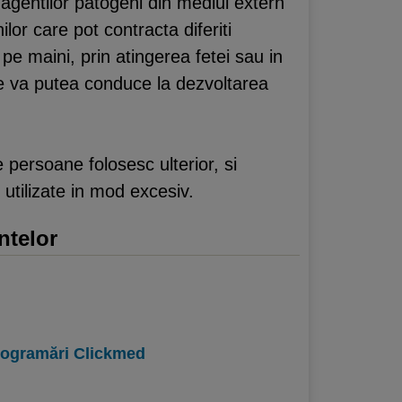
 agentilor patogeni din mediul extern
lor care pot contracta diferiti
e maini, prin atingerea fetei sau in
care va putea conduce la dezvoltarea
 persoane folosesc ulterior, si
utilizate in mod excesiv.
ntelor
programări Clickmed