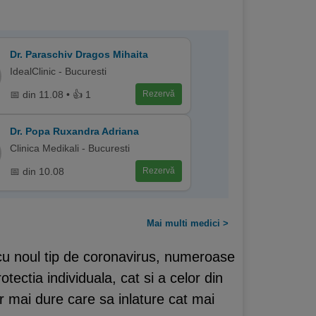
Dr. Paraschiv Dragos Mihaita
IdealClinic - Bucuresti
📅 din 11.08 • 👍 1
Rezervă
Dr. Popa Ruxandra Adriana
Clinica Medikali - Bucuresti
📅 din 10.08
Rezervă
Mai multi medici >
a cu noul tip de coronavirus, numeroase
ectia individuala, cat si a celor din
or mai dure care sa inlature cat mai