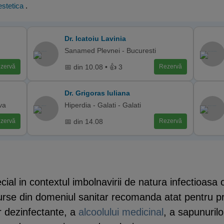
stetica
.
Dr. Icatoiu Lavinia
Sanamed Plevnei - Bucuresti
📅 din 10.08 • 👍 3
zervă
Rezervă
Dr. Grigoras Iuliana
va
Hiperdia - Galati - Galati
📅 din 14.08
zervă
Rezervă
ecial in contextul imbolnavirii de natura infectioas
rse din domeniul sanitar recomanda atat pentru prot
or dezinfectante, a
alcoolului medicinal
, a sapunuril