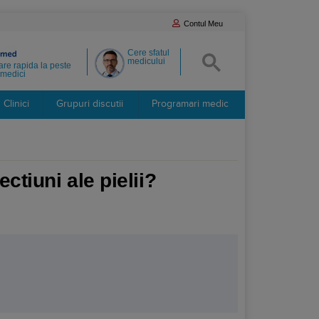
Contul Meu
Cere sfatul
medicului
re rapida la peste
medici
Clinici
Grupuri discutii
Programari medic
ctiuni ale pielii?