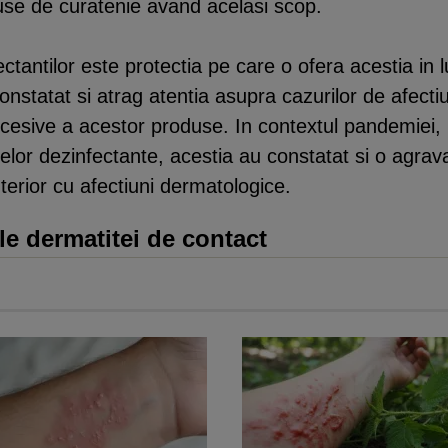
duse de curatenie avand acelasi scop.
nfectantilor este protectia pe care o ofera acestia in
onstatat si atrag atentia asupra cazurilor de afect
excesive a acestor produse. In contextul pandemiei,
telor dezinfectante, acestia au constatat si o agra
terior cu afectiuni dermatologice.
le dermatitei de contact