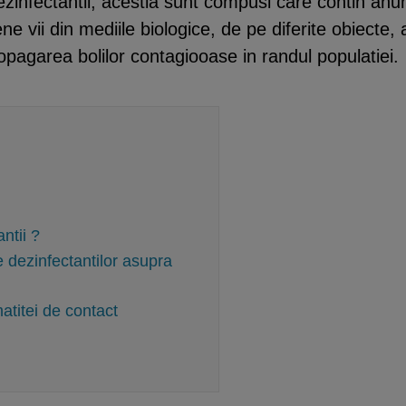
dezinfectantii, acestia sunt compusi care contin an
 vii din mediile biologice, de pe diferite obiecte,
pagarea bolilor contagiooase in randul populatiei.
ntii ?
e dezinfectantilor asupra
atitei de contact