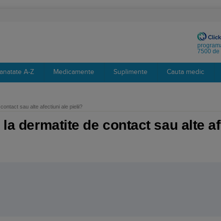
programa
7500 de 
anatate A-Z
Medicamente
Suplimente
Cauta medic
ontact sau alte afectiuni ale pielii?
la dermatite de contact sau alte afe
: