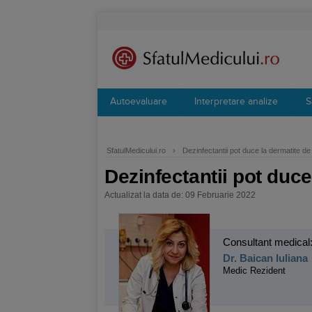
Autoevaluare
Interpretare analize
S
SfatulMedicului.ro
›
Dezinfectantii pot duce la dermatite de c
Dezinfectantii pot duce 
Actualizat la data de: 09 Februarie 2022
Consultant medical
Dr. Baican Iuliana
Medic Rezident