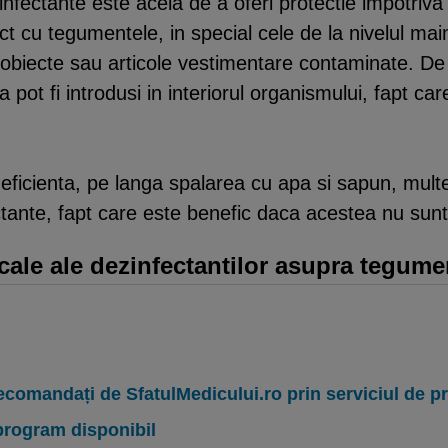
zinfectante este acela de a oferi protectie impotriva
ct cu tegumentele, in special cele de la nivelul maini
 obiecte sau articole vestimentare contaminate. De p
ia pot fi introdusi in interiorul organismului, fapt 
eficienta, pe langa spalarea cu apa si sapun, multe
ctante, fapt care este benefic daca acestea nu sunt 
ocale ale dezinfectantilor asupra tegume
ecomandați de SfatulMedicului.ro prin serviciul de 
program disponibil