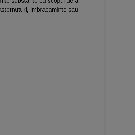
umite substante cu scopul de a
 asternuturi, imbracaminte sau