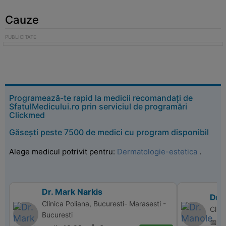
Cauze
Programează-te rapid la medicii recomandați de
SfatulMedicului.ro prin serviciul de programări
Clickmed
Găsești peste 7500 de medici cu program disponibil
Alege medicul potrivit pentru:
Dermatologie-estetica
.
Dr. Mark Narkis
Dr. 
Clinica Poliana, Bucuresti- Marasesti -
Clini
Bucuresti
📅 d