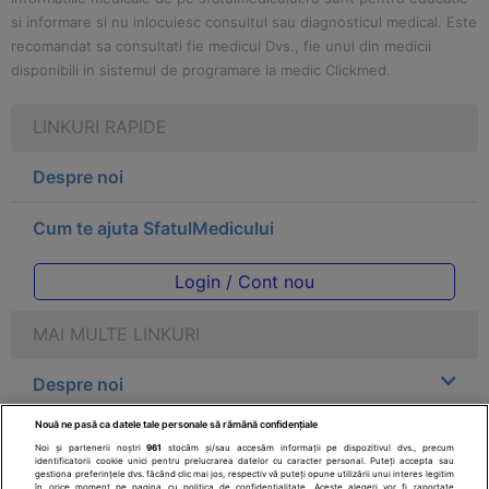
si informare si nu inlocuiesc consultul sau diagnosticul medical. Este
recomandat sa consultati fie medicul Dvs., fie unul din medicii
disponibili in sistemul de programare la medic Clickmed.
LINKURI RAPIDE
Despre noi
Cum te ajuta SfatulMedicului
Login / Cont nou
MAI MULTE LINKURI
Despre noi
Nouă ne pasă ca datele tale personale să rămână confidențiale
Legal
Noi și partenerii noștri
961
stocăm și/sau accesăm informații pe dispozitivul dvs., precum
identificatorii cookie unici pentru prelucrarea datelor cu caracter personal. Puteți accepta sau
gestiona preferințele dvs. făcând clic mai jos, respectiv vă puteți opune utilizării unui interes legitim
Drepturile consumatorului
în orice moment pe pagina cu politica de confidențialitate. Aceste alegeri vor fi raportate