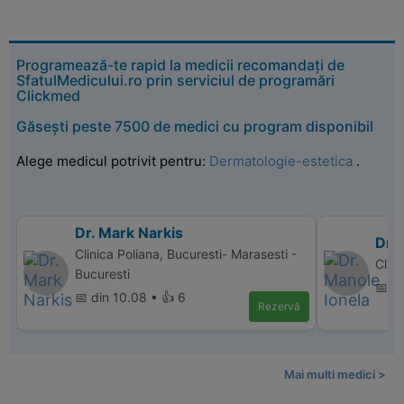
Programează-te rapid la medicii recomandați de
SfatulMedicului.ro prin serviciul de programări
Clickmed
Găsești peste 7500 de medici cu program disponibil
Alege medicul potrivit pentru:
Dermatologie-estetica
.
Dr. Mark Narkis
Dr. 
Clinica Poliana, Bucuresti- Marasesti -
Clini
Bucuresti
📅 d
📅 din 10.08 • 👍 6
Rezervă
Mai multi medici >