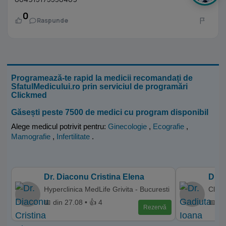
0
Raspunde
Programează-te rapid la medicii recomandați de
SfatulMedicului.ro prin serviciul de programări
Clickmed
Găsești peste 7500 de medici cu program disponibil
Alege medicul potrivit pentru:
Ginecologie
,
Ecografie
,
Mamografie
,
Infertilitate
.
Dr. Diaconu Cristina Elena
Dr. 
Hyperclinica MedLife Grivita - Bucuresti
Clini
📅 din 27.08 • 👍 4
📅 di
Rezervă