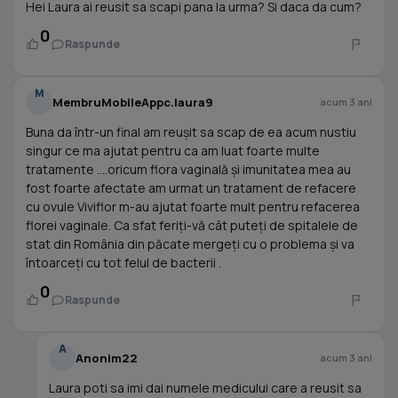
Hei Laura ai reusit sa scapi pana la urma? Si daca da cum?
0
Raspunde
M
MembruMobileAppc.laura9
acum 3 ani
Buna da într-un final am reușit sa scap de ea acum nustiu
singur ce ma ajutat pentru ca am luat foarte multe
tratamente ….oricum flora vaginală și imunitatea mea au
fost foarte afectate am urmat un tratament de refacere
cu ovule Viviflor m-au ajutat foarte mult pentru refacerea
florei vaginale. Ca sfat feriți-vă cât puteți de spitalele de
stat din România din păcate mergeți cu o problema și va
întoarceți cu tot felul de bacterii .
0
Raspunde
A
Anonim22
acum 3 ani
Laura poti sa imi dai numele medicului care a reusit sa