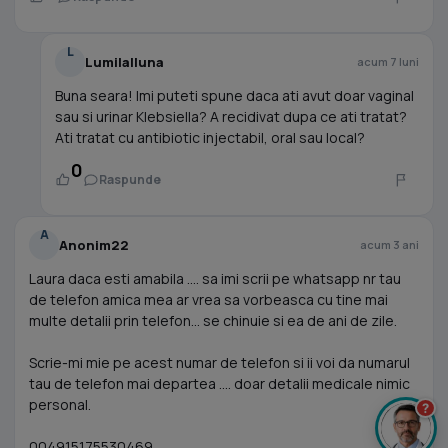
L
Lumilalluna
acum 7 luni
Buna seara! Imi puteti spune daca ati avut doar vaginal
sau si urinar Klebsiella? A recidivat dupa ce ati tratat?
Ati tratat cu antibiotic injectabil, oral sau local?
0
Raspunde
A
Anonim22
acum 3 ani
Laura daca esti amabila .... sa imi scrii pe whatsapp nr tau
de telefon amica mea ar vrea sa vorbeasca cu tine mai
multe detalii prin telefon... se chinuie si ea de ani de zile.
Scrie-mi mie pe acest numar de telefon si ii voi da numarul
tau de telefon mai departea .... doar detalii medicale nimic
personal.
?
004915175530469