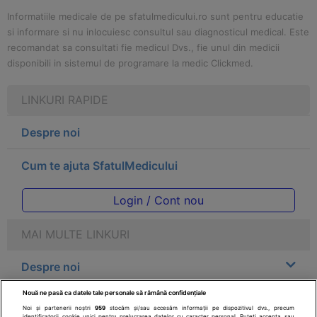
Informatiile medicale de pe sfatulmedicului.ro sunt pentru educatie
si informare si nu inlocuiesc consultul sau diagnosticul medical. Este
recomandat sa consultati fie medicul Dvs., fie unul din medicii
disponibili in sistemul de programare la medic Clickmed.
LINKURI RAPIDE
Despre noi
Cum te ajuta SfatulMedicului
Login / Cont nou
MAI MULTE LINKURI
Despre noi
Nouă ne pasă ca datele tale personale să rămână confidențiale
Legal
Noi și partenerii noștri
959
stocăm și/sau accesăm informații pe dispozitivul dvs., precum
identificatorii cookie unici pentru prelucrarea datelor cu caracter personal. Puteți accepta sau