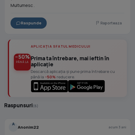
Multumesc .
Raspunde
Raporteaza
APLICAȚIA SFATUL MEDICULUI
−50%
Prima ta întrebare, mai ieftin în
PÂNĂ LA
aplicație
Descarcă aplicația și pune prima întrebare cu
până la
−50%
reducere.
Raspunsuri
(6)
A
Anonim22
acum 3 ani