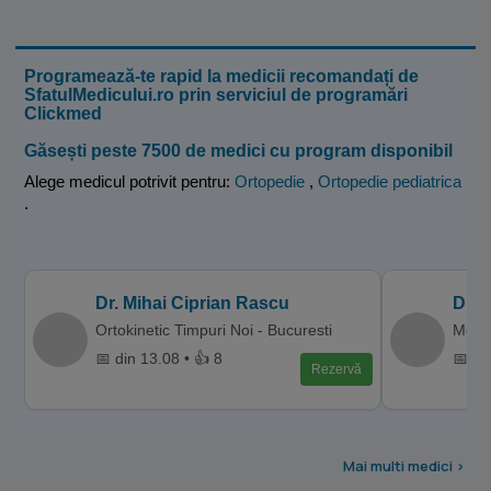
Programează-te rapid la medicii recomandați de
SfatulMedicului.ro prin serviciul de programări
Clickmed
Găsești peste 7500 de medici cu program disponibil
Alege medicul potrivit pentru:
Ortopedie
,
Ortopedie pediatrica
.
Dr. Mihai Ciprian Rascu
Dr. 
Ortokinetic Timpuri Noi - Bucuresti
Memo
📅 din 13.08 • 👍 8
📅 di
Rezervă
Mai multi medici >