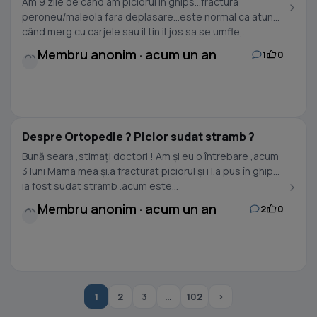
Am 9 zile de cand am piciorul in ghips...fractura
peroneu/maleola fara deplasare...este normal ca atunci
când merg cu carjele sau il tin il jos sa se umfle,...
Membru anonim · acum un an
1
0
Despre Ortopedie ? Picior sudat stramb ?
Bună seara ,stimați doctori ! Am și eu o întrebare ,acum
3 luni Mama mea și.a fracturat piciorul și i l.a pus în ghips
ia fost sudat stramb .acum este...
Membru anonim · acum un an
2
0
1
2
3
…
102
›