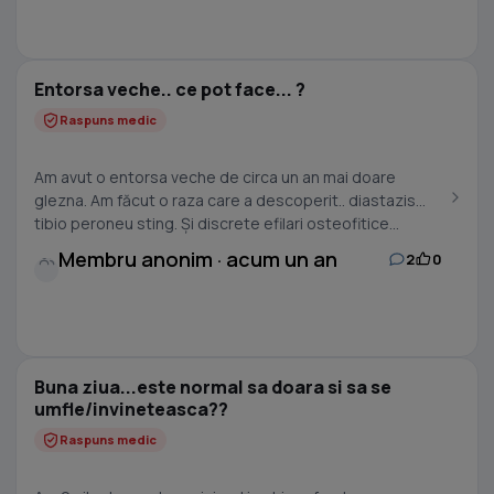
Entorsa veche.. ce pot face... ?
Raspuns medic
Am avut o entorsa veche de circa un an mai doare
glezna. Am făcut o raza care a descoperit.. diastazis
tibio peroneu sting. Și discrete efilari osteofitice...
Membru anonim · acum un an
2
0
Buna ziua...este normal sa doara si sa se
umfle/invineteasca??
Raspuns medic