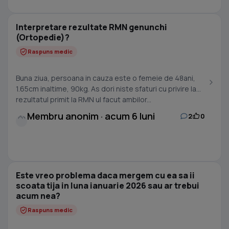
Interpretare rezultate RMN genunchi
(Ortopedie)?
Raspuns medic
Buna ziua, persoana in cauza este o femeie de 48ani,
1.65cm inaltime, 90kg. As dori niste sfaturi cu privire la
rezultatul primit la RMN ul facut ambilor...
Membru anonim · acum 6 luni
2
0
Este vreo problema daca mergem cu ea sa ii
scoata tija in luna ianuarie 2026 sau ar trebui
acum nea?
Raspuns medic