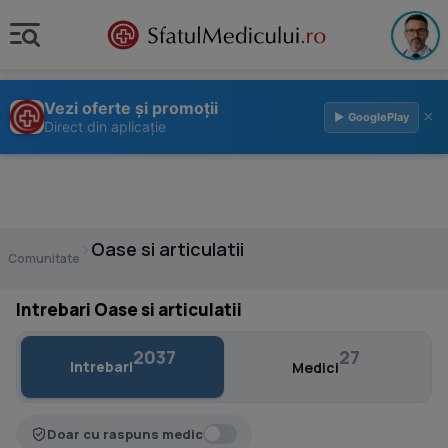
Vezi oferte și promoții
×
▶ GooglePlay
Direct din aplicație
›
Oase si articulatii
Comunitate
Intrebari Oase si articulatii
2037
27
Intrebari
Medici
Doar cu raspuns medic