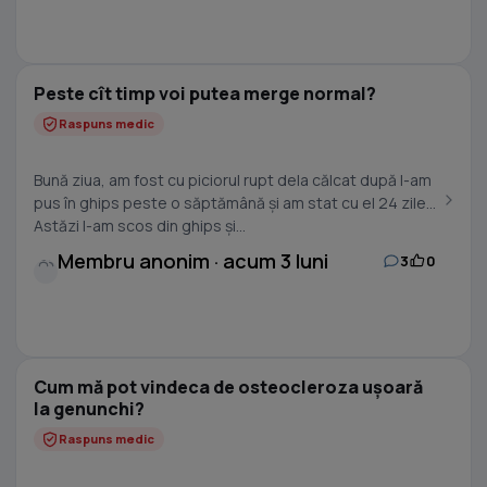
Peste cît timp voi putea merge normal?
Raspuns medic
Bună ziua, am fost cu piciorul rupt dela călcat după l-am
pus în ghips peste o săptămână și am stat cu el 24 zile
Astăzi l-am scos din ghips și...
Membru anonim · acum 3 luni
3
0
Cum mă pot vindeca de osteocleroza ușoară
la genunchi?
Raspuns medic