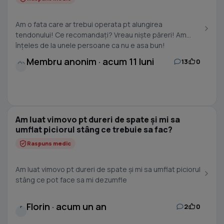
Am o fata care ar trebui operata pt alungirea
tendonului! Ce recomandați? Vreau niște păreri! Am
înțeles de la unele persoane ca nu e asa bun!
Mulțumesc!
Membru anonim · acum 11 luni
13
0
Am luat vimovo pt dureri de spate și mi sa
umflat piciorul stâng ce trebuie sa fac?
Raspuns medic
Am luat vimovo pt dureri de spate și mi sa umflat piciorul
stâng ce pot face sa mi dezumfle
Florin · acum un an
2
0
F