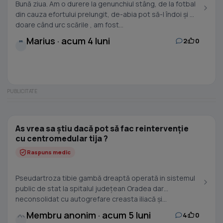
Bună ziua. Am o durere la genunchiul stâng, de la fotbal
din cauza efortului prelungit, de-abia pot să-l îndoi și mă
doare când urc scările , am fost...
Marius · acum 4 luni
2
0
M
As vrea sa știu dacă pot să fac reintervenție
cu centromedular tija ?
Raspuns medic
Pseudartroza tibie gambă dreaptă operată in sistemul
public de stat la spitalul județean Oradea dar
neconsolidat cu autogrefare creasta iliacă și...
Membru anonim · acum 5 luni
4
0