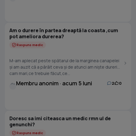
Am o durere în partea dreaptă la coasta ,cum
pot ameliora durerea?
Raspuns medic
M-am aplecat peste spătarul de la marginea canapelei
și am auzit că a pârâit ceva și de atunci am niște dureri
cam mari,ce trebuie făcut,ce...
Membru anonim · acum 5 luni
2
0
Doresc sa imi citeasca un medic rmn ul de
genunchi?
Raspuns medic