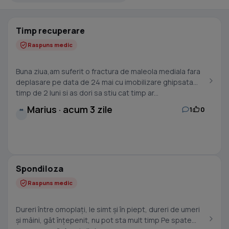
Timp recuperare
Raspuns medic
Buna ziua,am suferit o fractura de maleola mediala fara
deplasare pe data de 24 mai cu imobilizare ghipsata
timp de 2 luni si as dori sa stiu cat timp ar...
Marius · acum 3 zile
1
0
M
Spondiloza
Raspuns medic
Dureri între omoplați, le simt și în piept, dureri de umeri
și mâini, gât înțepenit, nu pot sta mult timp Pe spate