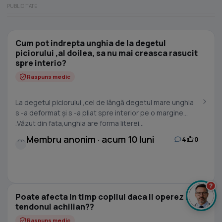
Cum pot indrepta unghia de la degetul
piciorului ,al doilea, sa nu mai creasca rasucit
spre interio?
Raspuns medic
La degetul piciorului ,cel de lângă degetul mare unghia
s -a deformat și s -a pliat spre interior pe o margine
.Văzut din fata,unghia are forma literei...
Membru anonim · acum 10 luni
4
0
?
Poate afecta in timp copilul daca il operez la
tendonul achilian??
Raspuns medic