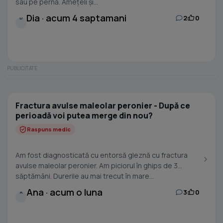
sau pe pernă. Amețeli și...
Dia · acum 4 saptamani
2
0
D
Fractura avulse maleolar peronier - După ce
perioadă voi putea merge din nou?
Raspuns medic
Am fost diagnosticată cu entorsă gleznă cu fractura
avulse maleolar peronier. Am piciorul în ghips de 3
săptămâni. Durerile au mai trecut în mare...
Ana · acum o luna
3
0
A