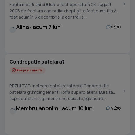
Fetita mea,5 ani și 8 luni,a fost operata în 24 august
2025 de fractura cap radial drept și i-a fost pusa tija.Am
fost acum în 3 decembrie la control la...
Alina · acum 7 luni
2
0
A
Condropatie patelara?
Raspuns medic
REZULTAT: Inclinare patelara laterala.Condropatie
patelara gr.Impingement Hoffa superolateral Bursita
suprapatelara Ligamente incrucisate,ligamente...
Membru anonim · acum 10 luni
4
0