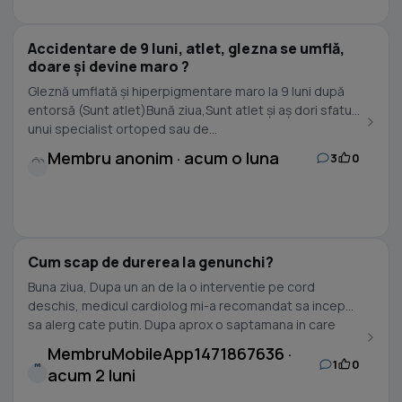
Accidentare de 9 luni, atlet, glezna se umflă,
doare și devine maro ?
Gleznă umflată și hiperpigmentare maro la 9 luni după
entorsă (Sunt atlet)Bună ziua,Sunt atlet și aș dori sfatul
unui specialist ortoped sau de...
Membru anonim · acum o luna
3
0
Cum scap de durerea la genunchi?
Buna ziua, Dupa un an de la o interventie pe cord
deschis, medicul cardiolog mi-a recomandat sa incep
sa alerg cate putin. Dupa aprox o saptamana in care
am...
MembruMobileApp1471867636 ·
1
0
M
acum 2 luni