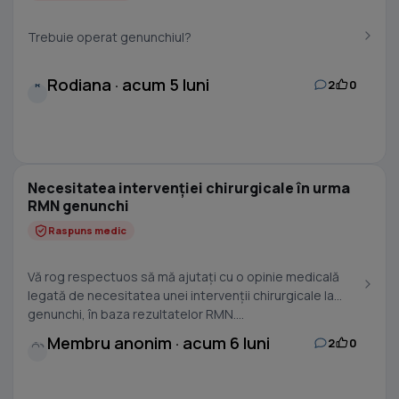
Trebuie operat genunchiul?
Rodiana · acum 5 luni
2
0
R
Necesitatea intervenției chirurgicale în urma
RMN genunchi
Raspuns medic
Vă rog respectuos să mă ajutați cu o opinie medicală
legată de necesitatea unei intervenții chirurgicale la
genunchi, în baza rezultatelor RMN....
Membru anonim · acum 6 luni
2
0