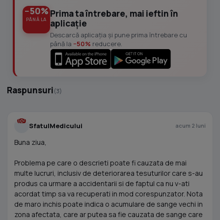
−50%
Prima ta întrebare, mai ieftin în
PÂNĂ LA
aplicație
Descarcă aplicația și pune prima întrebare cu
până la
−50%
reducere.
Raspunsuri
(3)
SfatulMedicului
acum 2 luni
Buna ziua,
Problema pe care o descrieti poate fi cauzata de mai
multe lucruri, inclusiv de deteriorarea tesuturilor care s-au
produs ca urmare a accidentarii si de faptul ca nu v-ati
acordat timp sa va recuperati in mod corespunzator. Nota
de maro inchis poate indica o acumulare de sange vechi in
zona afectata, care ar putea sa fie cauzata de sange care