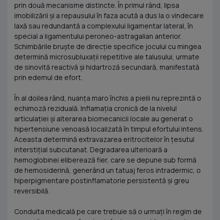
prin două mecanisme distincte. În primul rând, lipsa
imobilizării și a repausului în faza acută a dus la o vindecare
laxă sau redundantă a complexului ligamentar lateral, în
special a ligamentului peroneo-astragalian anterior.
Schimbările bruște de direcție specifice jocului cu mingea
determină microsubluxații repetitive ale talusului, urmate
de sinovită reactivă și hidartroză secundară, manifestată
prin edemul de efort.
În al doilea rând, nuanța maro închis a pielii nu reprezintă o
echimoză reziduală. Inflamația cronică de la nivelul
articulației și alterarea biomecanicii locale au generat o
hipertensiune venoasă localizată în timpul efortului intens.
Aceasta determină extravazarea eritrocitelor în țesutul
interstițial subcutanat. Degradarea ulterioară a
hemoglobinei eliberează fier, care se depune sub formă
de hemosiderină, generând un tatuaj feros intradermic, o
hiperpigmentare postinflamatorie persistentă și greu
reversibilă.
Conduita medicală pe care trebuie să o urmați în regim de