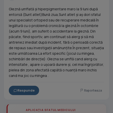
Gleznă umflată și hiperpigmentare maro la 9 luni după
entorsă (Sunt atlet)Bună ziua,Sunt atlet și aș dori sfatul
unui specialist ortoped sau de recuperare medicală în
legătură cu o problemă cronică la gleznă.În octombrie
(acum 9 luni), am suferit o accidentare la gleznă. Din
păcate, fiind sportiv, am continuat să alerg și să mă
antrenez imediat după incident, fără o perioadă corectă
de repaus sau investigații amănunțite.În prezent, situația
este următoarea:La efort specific (jocul cu mingea,
schimbări de direcție): Glezna se umflă cand alerg cu
intensitate , apare o ușoară durere și, cel mai îngrijorător,
pielea din zona afectată capătă o nuanță maro inchis
cand ma joc cu mingea .
Raspunde
Raporteaza
APLICAȚIA SFATUL MEDICULUI