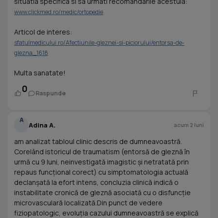
situatia specifica si sa urmati recomandarile acestuia:
www.clickmed.ro/medic/ortopedie
Articol de interes:
sfatulmedicului.ro/Afectiunile-gleznei-si-piciorului/entorsa-de-
glezna_1618
Multa sanatate!
0
Raspunde
A
Adina A.
acum 2 luni
am analizat tabloul clinic descris de dumneavoastră.
Corelând istoricul de traumatism (entorsă de gleznă în
urmă cu 9 luni, neinvestigată imagistic și netratată prin
repaus funcțional corect) cu simptomatologia actuală
declanșată la efort intens, concluzia clinică indică o
instabilitate cronică de gleznă asociată cu o disfuncție
microvasculară localizată.Din punct de vedere
fiziopatologic, evoluția cazului dumneavoastră se explică