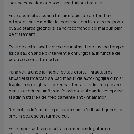
inca se coaguleaza in zona tesuturilor afectate.
Este esential sa consultati un medic, de preferat un
ortoped sau un medic de medicina sportiva, care sa poata
evalua starea gleznei si sa va recomande cel mai bun plan
de tratament.
Este posibil sa aveti nevoie de mai mult repaus, de terapie
fizica sau chiar de o interventie chirurgicala, in functie de
ceea ce constata medicul.
Pana veti ajunge la medic, evitati efortul, inrautatirea
situatiei si incercati sa luati masuri de auto-ingrijire cum ar
fi aplicarea de gheata pe zona afectata, ridicarea gleznei
pentru a reduce umflarea, folosirea unui bandaj compresiv
si administrarea de medicamente anti-inflamatorii.
Retineti ca informatiile pe care le-am oferit sunt generale
si nu inlocuiesc sfatul medicului.
Este important sa consultati un medic in legatura cu