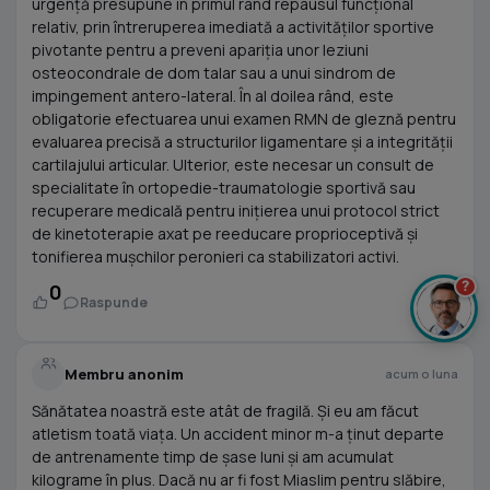
urgență presupune în primul rând repausul funcțional
relativ, prin întreruperea imediată a activităților sportive
pivotante pentru a preveni apariția unor leziuni
osteocondrale de dom talar sau a unui sindrom de
impingement antero-lateral. În al doilea rând, este
obligatorie efectuarea unui examen RMN de gleznă pentru
evaluarea precisă a structurilor ligamentare și a integrității
cartilajului articular. Ulterior, este necesar un consult de
specialitate în ortopedie-traumatologie sportivă sau
recuperare medicală pentru inițierea unui protocol strict
de kinetoterapie axat pe reeducare proprioceptivă și
tonifierea mușchilor peronieri ca stabilizatori activi.
?
0
Raspunde
Membru anonim
acum o luna
Sănătatea noastră este atât de fragilă. Și eu am făcut
atletism toată viața. Un accident minor m-a ținut departe
de antrenamente timp de șase luni și am acumulat
kilograme în plus. Dacă nu ar fi fost Miaslim pentru slăbire,