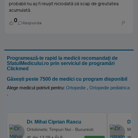
probabil nu aș fi reușit niciodată să scap de greutatea
acumulată.
0
Raspunde
Programează-te rapid la medicii recomandați de
SfatulMedicului.ro prin serviciul de programări
Clickmed
Găsești peste 7500 de medici cu program disponibil
Alege medicul potrivit pentru:
Ortopedie
,
Ortopedie pediatrica
.
Dr. Mihai Ciprian Rascu
Dr. 
Ortokinetic Timpuri Noi - Bucuresti
Memor
📅 din 13.08 • 👍 8
📅 di