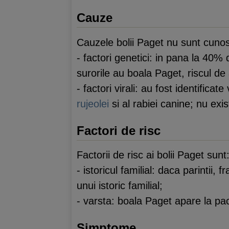
Cauze
Cauzele bolii Paget nu sunt cunoscut
- factori genetici: in pana la 40% d
surorile au boala Paget, riscul de
- factori virali: au fost identificat
rujeolei
si al rabiei canine; nu ex
Factori de risc
Factorii de risc ai bolii Paget sunt
- istoricul familial: daca parintii,
unui istoric familial;
- varsta: boala Paget apare la paci
Simptome