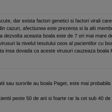
e, dar exista factori genetici si factori virali care p
in cazuri, afectiunea este prezenta si la alti membrii 
 a dezvolta aceasta boala este de 7 ori mai mare dec
e virusuri la nivelul tesutului osos al pacientilor cu 
ista insa dovada ca aceste virusuri cauzeaza boala 
:
 fratii sau surorile au boala Paget, este mai probabila
entii peste 50 de ani si foarte rar la cei sub 40 de 