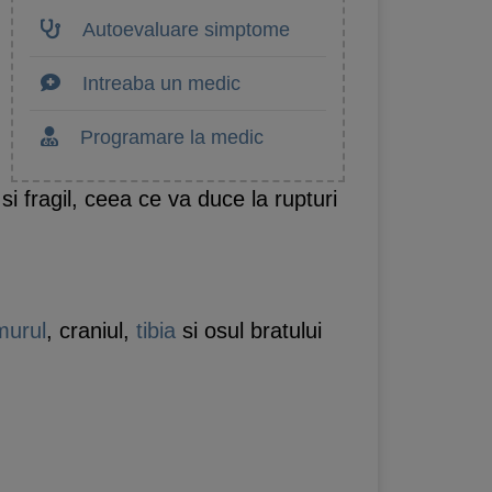
Autoevaluare simptome
Intreaba un medic
Programare la medic
i fragil, ceea ce va duce la rupturi
murul
, craniul,
tibia
si osul bratului