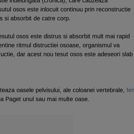
tie indelungata (cronica), care cauzeaza
tul osos este inlocuit continuu prin reconstructie
 si absorbit de catre corp.
, tesutul osos este distrus si absorbit mult mai rapid
tine ritmul distructiei osoase, organismul va
uctie, dar acest nou tesut osos este adeseori slab s
teaza oasele pelvisului, ale coloanei vertebrale,
fe
ala Paget unul sau mai multe oase.