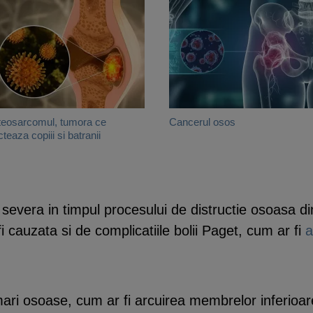
eosarcomul, tumora ce
Cancerul osos
cteaza copiii si batranii
vera in timpul procesului de distructie osoasa din 
fi cauzata si de complicatiile bolii Paget, cum ar fi
a
ri osoase, cum ar fi arcuirea membrelor inferioare,