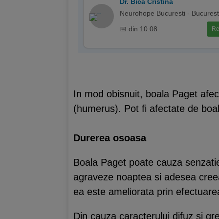
Dr. Bica Cristina
Neurohope Bucuresti - Bucurest
📅 din 10.08
Re
In mod obisnuit, boala Paget afecte
(humerus). Pot fi afectate de boa
Durerea osoasa
Boala Paget poate cauza senzatie 
agraveze noaptea si adesea creeaz
ea este ameliorata prin efectuarea 
Din cauza caracterului difuz si gr