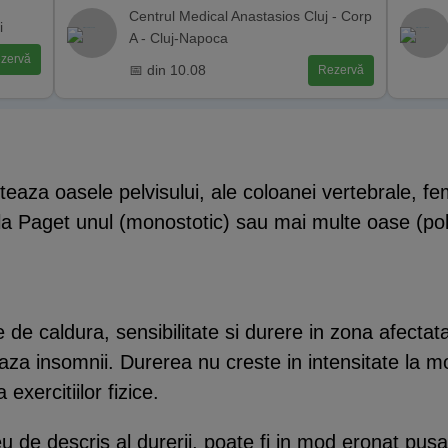
Centrul Medical Anastasios Cluj - Corp
i
A - Cluj-Napoca
zervă
📅 din 10.08
Rezervă
aza oasele pelvisului, ale coloanei vertebrale, femur
la Paget unul (monostotic) sau mai multe oase (poli
de caldura, sensibilitate si durere in zona afecta
a insomnii. Durerea nu creste in intensitate la mob
exercitiilor fizice.
eu de descris al durerii, poate fi in mod eronat pu