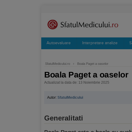
Autoevaluare
Interpretare analize
S
SfatulMedicului.ro
›
Boala Paget a oaselor
Boala Paget a oaselor
Actualizat la data de: 13 Noiembrie 2025
Autor:
SfatulMedicului
Generalitati