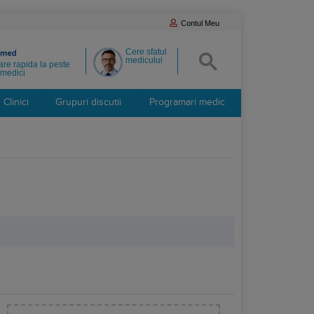
Contul Meu
Cere sfatul
medicului
re rapida la peste
medici
Clinici
Grupuri discutii
Programari medic