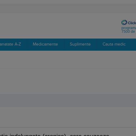
programa
7500 de 
anatate A-Z
Medicamente
Suplimente
Cauta medic