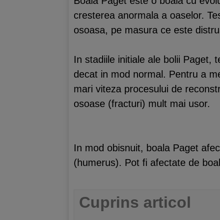
Boala Paget este o boala cu evolu
cresterea anormala a oaselor. Tesu
osoasa, pe masura ce este distrus
In stadiile initiale ale bolii Paget
decat in mod normal. Pentru a men
mari viteza procesului de reconstr
osoase (fracturi) mult mai usor.
In mod obisnuit, boala Paget afec
(humerus). Pot fi afectate de bo
Cuprins articol