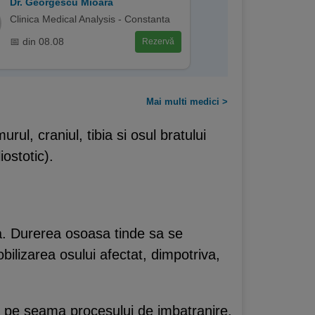
Dr. Georgescu Mioara
Clinica Medical Analysis - Constanta
📅 din 08.08
Rezervă
Mai multi medici >
ul, craniul, tibia si osul bratului
ostotic).
ta. Durerea osoasa tinde sa se
ilizarea osului afectat, dimpotriva,
sa pe seama procesului de imbatranire.