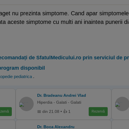
 Paget nu prezinta simptome. Cand apar simptomele,
nta aceste simptome cu multi ani inaintea punerii d
ecomandați de SfatulMedicului.ro prin serviciul de 
program disponibil
opedie pediatrica
.
Dr. Bradeanu Andrei Vlad
Hiperdia - Galati - Galati
📅 din 21.08 • 👍 1
zervă
Rezervă
Dr. Boca Alexandru