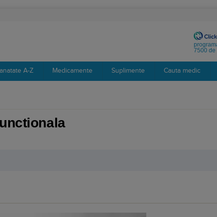
programa
7500 de 
anatate A-Z
Medicamente
Suplimente
Cauta medic
unctionala