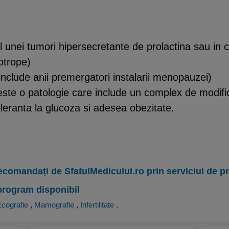
al unei tumori hipersecretante de prolactina sau in
otrope)
clude anii premergatori instalarii menopauzei)
ste o patologie care include un complex de modifi
leranta la glucoza si adesea obezitate.
ecomandați de SfatulMedicului.ro prin serviciul de 
program disponibil
cografie
,
Mamografie
,
Infertilitate
.