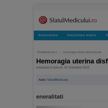
Autoevaluare
Interpretare analize
S
SfatulMedicului.ro
›
Hemoragia uterina disfunctionala
Hemoragia uterina disf
Actualizat la data de: 02 Octombrie 2018
Autor:
SfatulMedicului
eneralitati