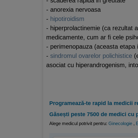
- scaderea rapida in greutate
- anorexia nervoasa
-
hipotiroidism
- hiperprolactinemie (ca rezultat 
medicamente, cum ar fi cele psih
- perimenopauza (aceasta etapa in
-
sindromul ovarelor polichistice
(e
asociat cu hiperandrogenism, into
Programează-te rapid la medicii r
Găsești peste 7500 de medici cu 
Alege medicul potrivit pentru:
Ginecologie
,
E