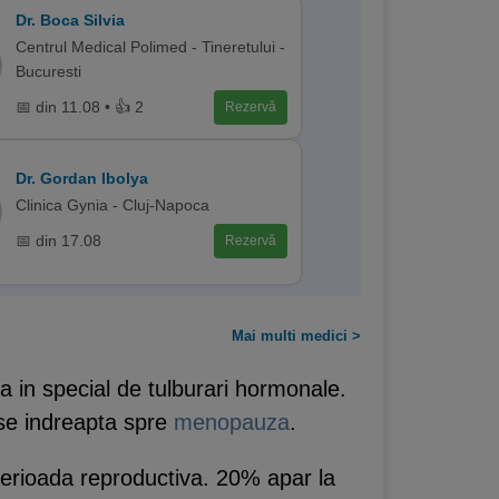
Dr. Boca Silvia
Centrul Medical Polimed - Tineretului -
Bucuresti
📅 din 11.08 • 👍 2
Rezervă
Dr. Gordan Ibolya
Clinica Gynia - Cluj-Napoca
📅 din 17.08
Rezervă
Mai multi medici >
 in special de tulburari hormonale.
 se indreapta spre
menopauza
.
 perioada reproductiva. 20% apar la