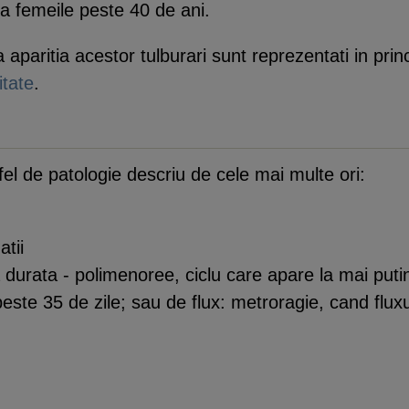
a femeile peste 40 de ani.
aparitia acestor tulburari sunt reprezentati in princ
itate
.
el de patologie descriu de cele mai multe ori:
atii
a durata - polimenoree, ciclu care apare la mai puti
ste 35 de zile; sau de flux: metroragie, cand flux