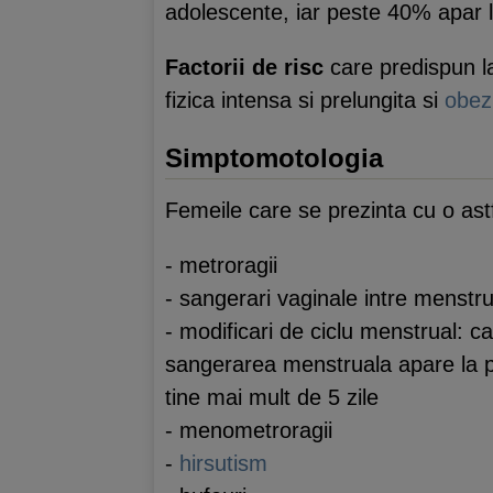
adolescente, iar peste 40% apar l
Factorii de risc
care predispun la 
fizica intensa si prelungita si
obez
Simptomotologia
Femeile care se prezinta cu o astf
- metroragii
- sangerari vaginale intre menstru
- modificari de ciclu menstrual: c
sangerarea menstruala apare la pe
tine mai mult de 5 zile
- menometroragii
-
hirsutism