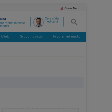
Contul Meu
Cere sfatul
medicului
re rapida la peste
medici
Clinici
Grupuri discutii
Programari medic