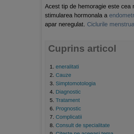
Acest tip de hemoragie este cea m
stimularea hormonala a
endometr
apar neregulat.
Ciclurile menstrua
Cuprins articol
eneralitati
Cauze
Simptomotologia
Diagnostic
Tratament
Prognostic
Complicatii
Consult de specialitate
Citeste pe aceeasi tema