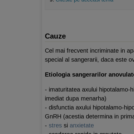
Cauze
Cel mai frecvent incriminate in ap
special al sangerarii, daca este o
Etiologia sangerarilor anovulato
- imaturitatea axului hipotalamo-hi
imediat dupa menarha)
- disfunctia axului hipotalamo-hip
GnRH (acestia determina in prima
-
stres
si
anxietate