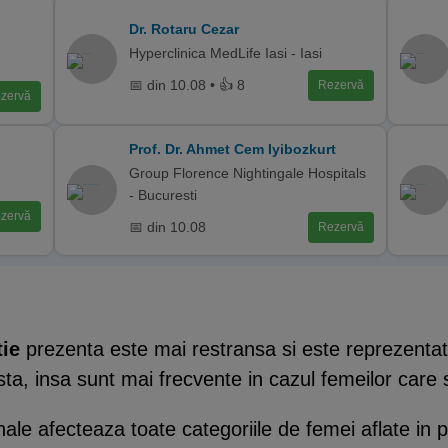
Dr. Rotaru Cezar
Hyperclinica MedLife Iasi - Iasi
📅 din 10.08 • 👍 8
Rezervă
zervă
Prof. Dr. Ahmet Cem Iyibozkurt
Group Florence Nightingale Hospitals
- Bucuresti
zervă
📅 din 10.08
Rezervă
tie
prezenta este mai restransa si este reprezentata
sta, insa sunt mai frecvente in cazul femeilor care
nale afecteaza toate categoriile de femei aflate in