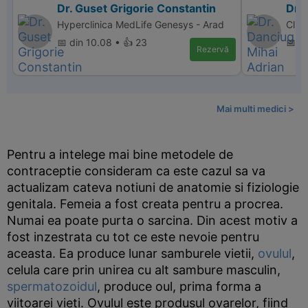
Dr. Guset Grigorie Constantin
Dr.
Hyperclinica MedLife Genesys - Arad
Clin
📅 din 10.08 • 👍 23
📅 di
Rezervă
Mai multi medici >
Pentru a intelege mai bine metodele de
contraceptie consideram ca este cazul sa va
actualizam cateva notiuni de anatomie si fiziologie
genitala. Femeia a fost creata pentru a procrea.
Numai ea poate purta o sarcina. Din acest motiv a
fost inzestrata cu tot ce este nevoie pentru
aceasta. Ea produce lunar samburele vietii,
ovulul
,
celula care prin unirea cu alt sambure masculin,
spermatozoidul
, produce oul, prima forma a
viitoarei vieti. Ovulul este produsul ovarelor, fiind