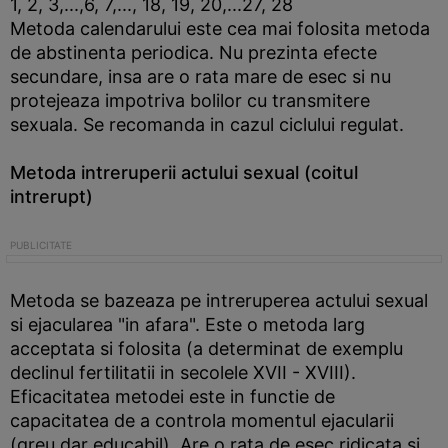
1, 2, 3,...,6, 7,..., 18, 19, 20,...27, 28
Metoda calendarului este cea mai folosita metoda
de abstinenta periodica. Nu prezinta efecte
secundare, insa are o rata mare de esec si nu
protejeaza impotriva bolilor cu transmitere
sexuala. Se recomanda in cazul ciclului regulat.
Metoda intreruperii actului sexual (coitul
intrerupt)
Metoda se bazeaza pe intreruperea actului sexual
si ejacularea "in afara". Este o metoda larg
acceptata si folosita (a determinat de exemplu
declinul fertilitatii in secolele XVII - XVIII).
Eficacitatea metodei este in functie de
capacitatea de a controla momentul ejacularii
(greu dar educabil). Are o rata de esec ridicata si