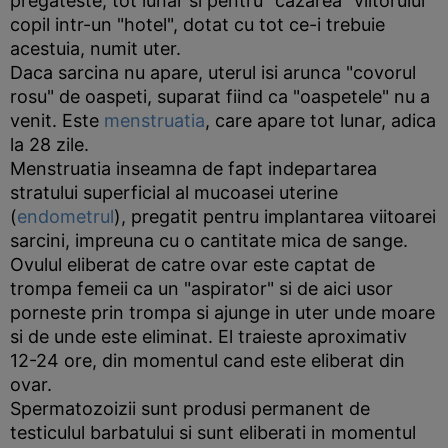
pregateste, tot lunar si pentru "cazarea" viitorului
copil intr-un "hotel", dotat cu tot ce-i trebuie
acestuia, numit uter.
Daca sarcina nu apare, uterul isi arunca "covorul
rosu" de oaspeti, suparat fiind ca "oaspetele" nu a
venit. Este
menstruatia
, care apare tot lunar, adica
la 28 zile.
Menstruatia inseamna de fapt indepartarea
stratului superficial al mucoasei uterine
(
endometrul
), pregatit pentru implantarea viitoarei
sarcini, impreuna cu o cantitate mica de sange.
Ovulul eliberat de catre ovar este captat de
trompa femeii ca un "aspirator" si de aici usor
porneste prin trompa si ajunge in uter unde moare
si de unde este eliminat. El traieste aproximativ
12-24 ore, din momentul cand este eliberat din
ovar.
Spermatozoizii sunt produsi permanent de
testiculul barbatului si sunt eliberati in momentul