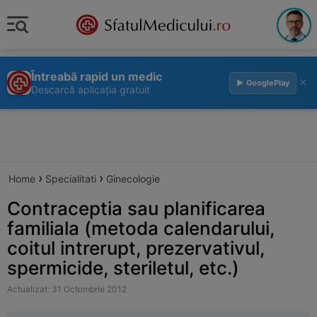
Întreabă rapid un medic
×
▶ GooglePlay
Descarcă aplicația gratuit
›
›
Home
Specialitati
Ginecologie
Contraceptia sau planificarea
familiala (metoda calendarului,
coitul intrerupt, prezervativul,
spermicide, steriletul, etc.)
Actualizat: 31 Octombrie 2012