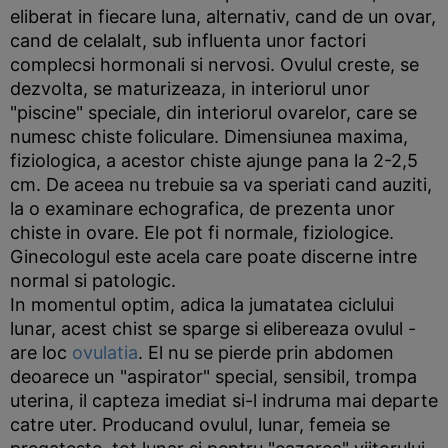
eliberat in fiecare luna, alternativ, cand de un ovar,
cand de celalalt, sub influenta unor factori
complecsi hormonali si nervosi. Ovulul creste, se
dezvolta, se maturizeaza, in interiorul unor
"piscine" speciale, din interiorul ovarelor, care se
numesc chiste foliculare. Dimensiunea maxima,
fiziologica, a acestor chiste ajunge pana la 2-2,5
cm. De aceea nu trebuie sa va speriati cand auziti,
la o examinare echografica, de prezenta unor
chiste in ovare. Ele pot fi normale, fiziologice.
Ginecologul este acela care poate discerne intre
normal si patologic.
In momentul optim, adica la jumatatea ciclului
lunar, acest chist se sparge si elibereaza ovulul -
are loc
ovulatia
. El nu se pierde prin abdomen
deoarece un "aspirator" special, sensibil, trompa
uterina, il capteza imediat si-l indruma mai departe
catre uter. Producand ovulul, lunar, femeia se