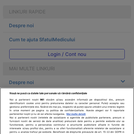
LINKURI RAPIDE
Despre noi
Cum te ajuta SfatulMedicului
Login / Cont nou
MAI MULTE LINKURI
Despre noi
Nouă ne pasă ca datele tale personale să rămână confidențiale
Legal
Noi și partenerii noștri
961
stocăm și/sau accesăm informații pe dispozitivul dvs., precum
identificatorii cookie unici pentru prelucrarea datelor cu caracter personal. Puteți accepta sau
gestiona preferințele dvs. făcând clic mai jos, respectiv vă puteți opune utilizării unui interes legitim
Drepturile consumatorului
în orice moment pe pagina cu politica de confidențialitate. Aceste alegeri vor fi raportate
partenerilor noștri și nu vă vor afecta navigarea.
Mai multe detalii
Noi si partenerii nostri (retelele de socializare si agentiile de publicitate partenere, precum si
furnizorii nostri de servicii de date analitice) prelucram date pentru a permite website-ului sa
Parteneri
functioneze, pentru a personaliza continutul si anunturile publicitare afisate in functie de
interesele si/sau profilul dvs., pentru a va oferi functionalitati aferente retelelor de socializare si
pentru a analiza traficul pe website. Beneficiati de drepturile prevazute de art. 15-22 din GDPR in