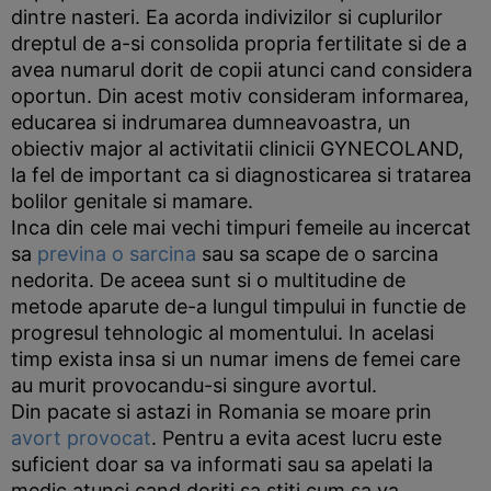
dintre nasteri. Ea acorda indivizilor si cuplurilor
dreptul de a-si consolida propria fertilitate si de a
avea numarul dorit de copii atunci cand considera
oportun. Din acest motiv consideram informarea,
educarea si indrumarea dumneavoastra, un
obiectiv major al activitatii clinicii GYNECOLAND,
la fel de important ca si diagnosticarea si tratarea
bolilor genitale si mamare.
Inca din cele mai vechi timpuri femeile au incercat
sa
previna o sarcina
sau sa scape de o sarcina
nedorita. De aceea sunt si o multitudine de
metode aparute de-a lungul timpului in functie de
progresul tehnologic al momentului. In acelasi
timp exista insa si un numar imens de femei care
au murit provocandu-si singure avortul.
Din pacate si astazi in Romania se moare prin
avort provocat
. Pentru a evita acest lucru este
suficient doar sa va informati sau sa apelati la
medic atunci cand doriti sa stiti cum sa va