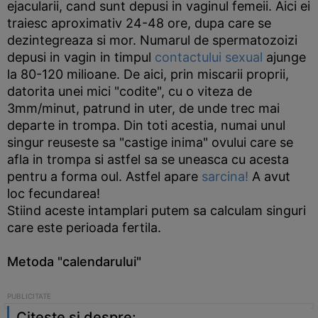
ejacularii, cand sunt depusi in vaginul femeii. Aici ei
traiesc aproximativ 24-48 ore, dupa care se
dezintegreaza si mor. Numarul de spermatozoizi
depusi in vagin in timpul
contactului sexual
ajunge
la 80-120 milioane. De aici, prin miscarii proprii,
datorita unei mici "codite", cu o viteza de
3mm/minut, patrund in uter, de unde trec mai
departe in trompa. Din toti acestia, numai unul
singur reuseste sa "castige inima" ovului care se
afla in trompa si astfel sa se uneasca cu acesta
pentru a forma oul. Astfel apare
sarcina!
A avut
loc fecundarea!
Stiind aceste intamplari putem sa calculam singuri
care este perioada fertila.
Metoda "calendarului"
Citeste si despre: