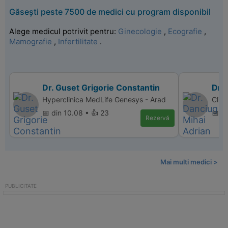
Găsești peste 7500 de medici cu program disponibil
Alege medicul potrivit pentru:
Ginecologie
,
Ecografie
,
Mamografie
,
Infertilitate
.
Dr. Guset Grigorie Constantin
Dr.
Hyperclinica MedLife Genesys - Arad
Clin
📅 din 10.08 • 👍 23
📅 di
Rezervă
Mai multi medici >