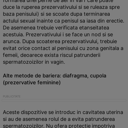
formarea unei perne de aer in varf care poate
duce la ruperea prezervativului si se ruleaza spre
baza penisului) si se scoate dupa terminarea
actului sexual inainte ca penisul sa iasa din erectie.
De asemenea trebuie verificata etanseitatea
acestuia. Prezervativului i se face un nod si se
arunca. Dupa scoaterea prezervativului, trebuie
evitat orice contact al penisului cu zona genitala a
femeii, deoarece exista riscul patrunderii
spermatozoizilor in vagin.
Alte metode de bariera: diafragma, cupola
(prezervative feminine)
Aceste dispozitive se introduc in cavitatea uterina
si au de asemenea rolul de a evita patrunderea
spermatozoizilor. Nu ofera protectie impotriva