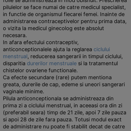
folie se administreaza in mod obisnuit. Prescrierea
pilulelor se face numai de catre medicul specialist,
in functie de organismul fiecarei femei. Inainte de
administrarea contraceptivelor pentru prima data,
o vizita la medicul ginecolog este absolut
necesara.
In afara efectului contraceptiv,
anticonceptionalele ajuta la reglarea
ciclului
menstrual
, reducerea sangerarii in timpul ciclului,
disparitia
durerilor menstruale
si la tratamentul
chistelor ovariene functionale.
Ca efecte secundare (rare) putem mentiona
greata, durerile de cap, edeme si uneori sangerari
vaginale minime.
Pilula anticonceptionala se administreaza din
prima zi a ciclului menstrual, in aceeasi ora din zi
(preferabil seara) timp de 21 zile, apoi 7 zile pauza
si apoi 28 de zile fara pauza. Totusi modul exact
de administrare nu poate fi stabilit decat de catre