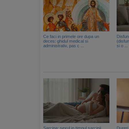
Ce faci in primele ore dupa un
Disfun
deces: ghidul medical si
(disfun
administrativ, pas c ...
si o ...
Sarcina: sexul in timpul sarcinii
Dureri