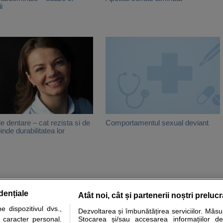
i
le dentare – cat rezista si de
Comportamentul sexual deviant
inde durabilitatea lor
dențiale
Atât noi, cât și partenerii noștri preluc
tare analize
Specialitati medicale
Boli si afectiuni
Calculatoare
 dispozitivul dvs.,
Dezvoltarea și îmbunătățirea serviciilor. Măs
u caracter personal.
Stocarea și/sau accesarea informațiilor de