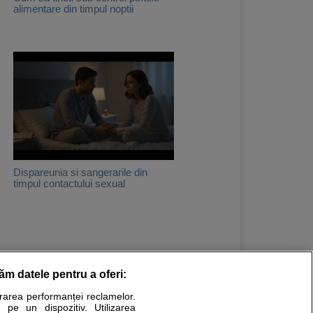
alimentare din timpul noptii
Dispareunia si sangerarile din
timpul contactului sexual
răm datele pentru a oferi:
Stiri medicale
urarea performanței reclamelor.
 pe un dispozitiv. Utilizarea