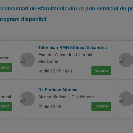
ecomandați de SfatulMedicului.ro prin serviciul de 
program disponibil
Tehnician RMN Affidea Alexandria
Exmed - Alexandria Libertatii -
uresti
Alexandria
zervă
📅 din 12.08 • 👍 1
Rezervă
Dr. Pintican Monica
uresti
Affidea Medsan - Cluj-Napoca
📅 din 13.08
zervă
Rezervă