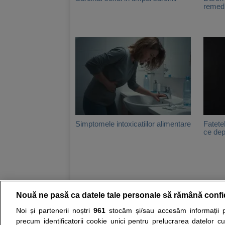
remedi
Simptomele intoxicatiilor alimentare
Fatete
ce dep
Nouă ne pasă ca datele tale personale să rămână confi
Resurse:
Autoevaluare simptome
Interpre
Noi și partenerii noștri
961
stocăm și/sau accesăm informații pe
precum identificatorii cookie unici pentru prelucrarea datelor c