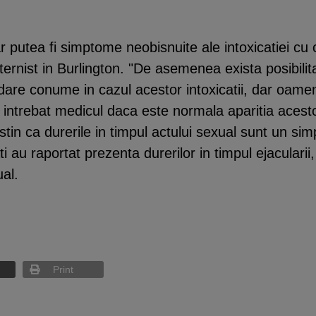
ar putea fi simptome neobisnuite ale intoxicatiei cu
ernist in Burlington. "De asemenea exista posibilita
dare conume in cazul acestor intoxicatii, dar oamen
u intrebat medicul daca este normala aparitia acest
tin ca durerile in timpul actului sexual sunt un simp
au raportat prezenta durerilor in timpul ejacularii,
ual.
Print