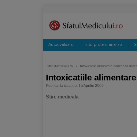
Autoevaluare
Interpretare analize
S
SfatulMedicului.ro
›
Intoxicatiile alimentare cauzeaza dureri
Intoxicatiile alimentar
Publicat la data de: 15 Aprilie 2009
Stire medicala