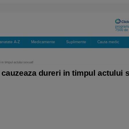
programa
7500 de 
anatate A-Z
Medicamente
Suplimente
Cauta medic
 in timpul actului sexual!
e cauzeaza dureri in timpul actului 