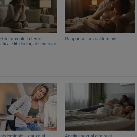
ctiile sexuale la femei
Raspunsul sexual feminin
ctii ale libidoului, ale excitarii
 abdominale – cauze si
Apetitul sexual diminuat