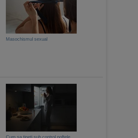
Masochismul sexual
Cum sa tineti sub control poftele