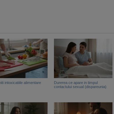
ti intoxicatiile alimentare
Durerea ce apare in timpul
contactului sexual (dispareunia)