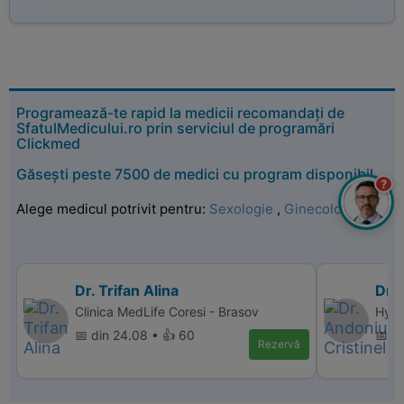
Programează-te rapid la medicii recomandați de
SfatulMedicului.ro prin serviciul de programări
Clickmed
Găsești peste 7500 de medici cu program disponibil
?
Alege medicul potrivit pentru:
Sexologie
,
Ginecologie
.
Dr. Trifan Alina
Dr. 
Clinica MedLife Coresi - Brasov
Hype
📅 din 24.08 • 👍 60
📅 d
Rezervă