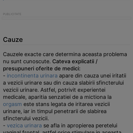
Cauze
Cauzele exacte care determina aceasta problema
nu sunt cunoscute.
Cateva explicatii /
presupuneri oferite de medici:
-
incontinenta urinara
apare din cauza unei iritatii
a vezicii urinare sau din cauza slabirii sfincterului
vezicii urinare. Astfel, potrivit experientei
medicale, aparitia senzatiei de a mictiona la
orgasm
este stans legata de iritarea vezicii
urinare, iar in timpul penetrarii de slabirea
sfincterului vezicii.
-
vezica urinara
se afla in apropierea peretelui
vaginal frontal, astfel orice stimulare in aceasta