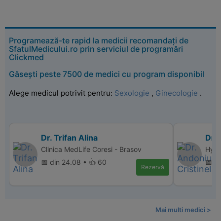
Programează-te rapid la medicii recomandați de
SfatulMedicului.ro prin serviciul de programări
Clickmed
Găsești peste 7500 de medici cu program disponibil
Alege medicul potrivit pentru:
Sexologie
,
Ginecologie
.
Dr. Trifan Alina
Dr. 
Clinica MedLife Coresi - Brasov
Hype
📅 din 24.08 • 👍 60
📅 d
Rezervă
Mai multi medici >