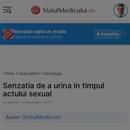
Întreabă rapid un medic
×
▶ GooglePlay
Descarcă aplicația gratuit
›
›
Home
Specialitati
Sexologie
Senzatia de a urina in timpul
actului sexual
Actualizat: 18 Noiembrie 2010
Autor:
SfatulMedicului