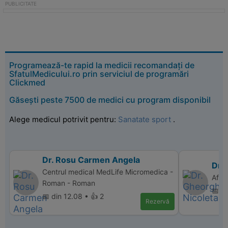
Programează-te rapid la medicii recomandați de
SfatulMedicului.ro prin serviciul de programări
Clickmed
Găsești peste 7500 de medici cu program disponibil
Alege medicul potrivit pentru:
Sanatate sport
.
Dr. Rosu Carmen Angela
Dr. 
Centrul medical MedLife Micromedica -
Affi
Roman - Roman
📅 d
📅 din 12.08 • 👍 2
Rezervă