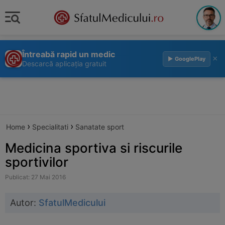
Întreabă rapid un medic
×
▶ GooglePlay
Descarcă aplicația gratuit
›
›
Home
Specialitati
Sanatate sport
Medicina sportiva si riscurile
sportivilor
Publicat: 27 Mai 2016
Autor:
SfatulMedicului