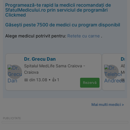
Programează-te rapid la medicii recomandați de
SfatulMedicului.ro prin serviciul de programări
Clickmed
Găsești peste 7500 de medici cu program disponibil
Alege medicul potrivit pentru:
Retete cu carne
.
Dr. Grecu Dan
Dr.
Spitalul MedLife Sama Craiova -
ABC 
Craiova
Murf
📅 din 13.08 • 👍 1
📅 d
Rezervă
Mai multi medici >