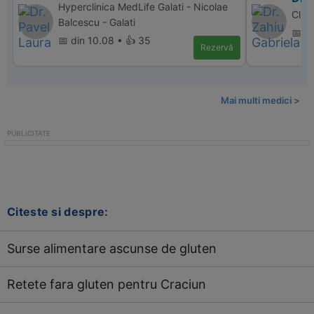
Hyperclinica MedLife Galati - Nicolae
Clin
Balcescu - Galati
📅 d
📅 din 10.08 • 👍 35
Rezervă
Mai multi medici >
Citeste si despre:
Surse alimentare ascunse de gluten
Retete fara gluten pentru Craciun