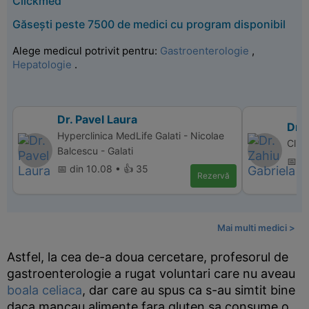
Clickmed
Găsești peste 7500 de medici cu program disponibil
Alege medicul potrivit pentru:
Gastroenterologie
,
Hepatologie
.
Dr. Pavel Laura
Dr. 
Hyperclinica MedLife Galati - Nicolae
Clin
Balcescu - Galati
📅 d
📅 din 10.08 • 👍 35
Rezervă
Mai multi medici >
Astfel, la cea de-a doua cercetare, profesorul de
gastroenterologie a rugat voluntari care nu aveau
boala celiaca
, dar care au spus ca s-au simtit bine
daca mancau alimente fara gluten sa consume o