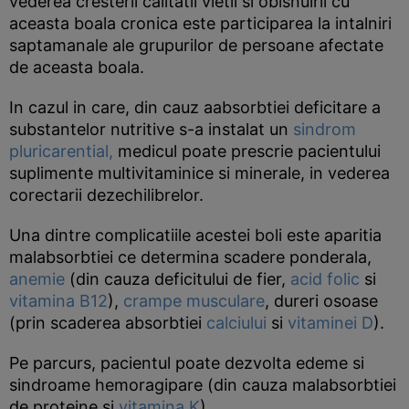
vederea cresterii calitatii vietii si obisnuirii cu
aceasta boala cronica este participarea la intalniri
saptamanale ale grupurilor de persoane afectate
de aceasta boala.
In cazul in care, din cauz aabsorbtiei deficitare a
substantelor nutritive s-a instalat un
sindrom
pluricarential,
medicul poate prescrie pacientului
suplimente multivitaminice si minerale, in vederea
corectarii dezechilibrelor.
Una dintre complicatiile acestei boli este aparitia
malabsorbtiei ce determina scadere ponderala,
anemie
(din cauza deficitului de fier,
acid folic
si
vitamina B12
),
crampe musculare
, dureri osoase
(prin scaderea absorbtiei
calciului
si
vitaminei D
).
Pe parcurs, pacientul poate dezvolta edeme si
sindroame hemoragipare (din cauza malabsorbtiei
de proteine si
vitamina K
).