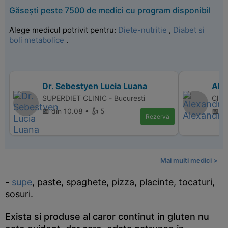
Găsești peste 7500 de medici cu program disponibil
Alege medicul potrivit pentru:
Diete-nutritie
,
Diabet si
boli metabolice
.
Dr. Sebestyen Lucia Luana
Ale
SUPERDIET CLINIC - Bucuresti
Clini
📅 din 10.08 • 👍 5
📅 di
Rezervă
Mai multi medici >
-
supe
, paste, spaghete, pizza, placinte, tocaturi,
sosuri.
Exista si produse al caror continut in gluten nu