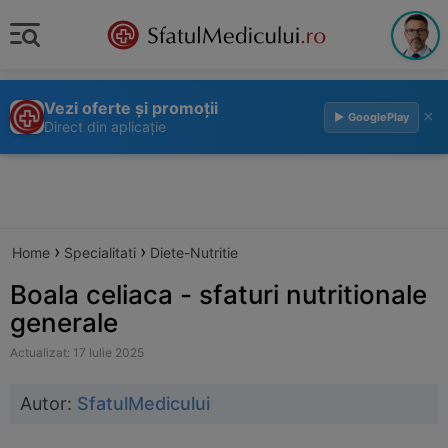
Vezi oferte și promoții
×
▶ GooglePlay
Direct din aplicație
›
›
Home
Specialitati
Diete-Nutritie
Boala celiaca - sfaturi nutritionale
generale
Actualizat: 17 Iulie 2025
Autor:
SfatulMedicului