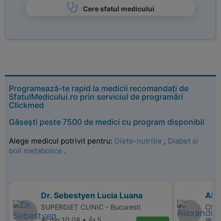
Cere sfatul medicului
Programează-te rapid la medicii recomandați de
SfatulMedicului.ro prin serviciul de programări
Clickmed
Găsești peste 7500 de medici cu program disponibil
Alege medicul potrivit pentru:
Diete-nutritie
,
Diabet si
boli metabolice
.
Dr. Sebestyen Lucia Luana
Ale
SUPERDIET CLINIC - Bucuresti
Clini
📅 din 10.08 • 👍 5
📅 di