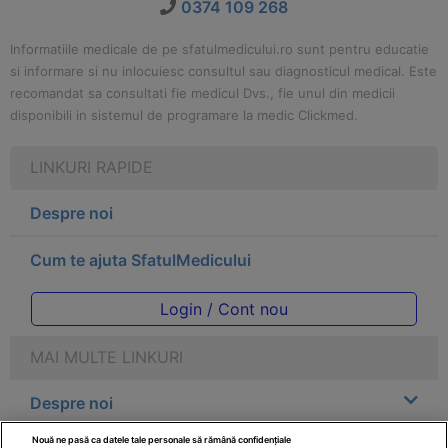
0374 109 268
Informatiile medicale de pe sfatulmedicului.ro sunt pentru educatie
si informare si nu inlocuiesc consultul sau diagnosticul medical. Este
recomandat sa consultati fie medicul Dvs., fie unul din medicii
disponibili in sistemul de programare la medic Clickmed.
LINKURI RAPIDE
Despre noi
Cum te ajuta SfatulMedicului
Login / Cont nou
MAI MULTE LINKURI
Despre noi
Nouă ne pasă ca datele tale personale să rămână confidențiale