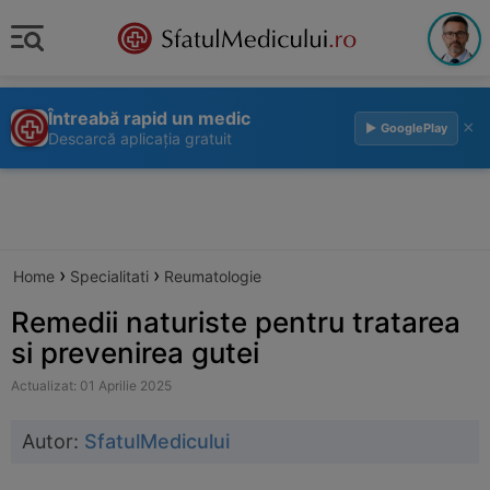
Întreabă rapid un medic
×
▶ GooglePlay
Descarcă aplicația gratuit
›
›
Home
Specialitati
Reumatologie
Remedii naturiste pentru tratarea
si prevenirea gutei
Actualizat: 01 Aprilie 2025
Autor:
SfatulMedicului