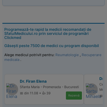
Programează-te rapid la medicii recomandați de
SfatulMedicului.ro prin serviciul de programări
Clickmed
Găsești peste 7500 de medici cu program disponibil
Alege medicul potrivit pentru:
Reumatologie
,
Recuperare
medicala
.
Dr.
Dr. Firan Elena
Cent
Sfanta Maria - Promenada - Bucuresti
Movil
📅 din 11.08 • 👍 39
Rezervă
📅 d