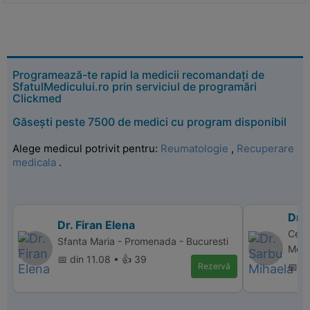
Programează-te rapid la medicii recomandați de
SfatulMedicului.ro prin serviciul de programări
Clickmed
Găsești peste 7500 de medici cu program disponibil
Alege medicul potrivit pentru:
Reumatologie
,
Recuperare
medicala
.
Dr.
Dr. Firan Elena
Cent
Sfanta Maria - Promenada - Bucuresti
Movil
📅 din 11.08 • 👍 39
Rezervă
📅 d