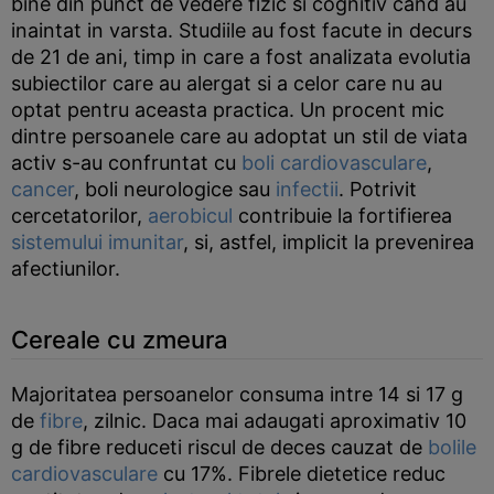
bine din punct de vedere fizic si cognitiv cand au
inaintat in varsta. Studiile au fost facute in decurs
de 21 de ani, timp in care a fost analizata evolutia
subiectilor care au alergat si a celor care nu au
optat pentru aceasta practica. Un procent mic
dintre persoanele care au adoptat un stil de viata
activ s-au confruntat cu
boli cardiovasculare
,
cancer
, boli neurologice sau
infectii
. Potrivit
cercetatorilor,
aerobicul
contribuie la fortifierea
sistemului imunitar
, si, astfel, implicit la prevenirea
afectiunilor.
Cereale cu zmeura
Majoritatea persoanelor consuma intre 14 si 17 g
de
fibre
, zilnic. Daca mai adaugati aproximativ 10
g de fibre reduceti riscul de deces cauzat de
bolile
cardiovasculare
cu 17%. Fibrele dietetice reduc