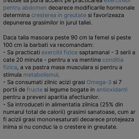
trebuie sa puna accent pe practicarea
exercitiilor
pentru abdomen
deoarece modificarile hormonale
determina
cresterea in greutate
si favorizeaza
depunerea grasimilor in jurul taliei.
Daca talia masoara peste 90 cm la femei si peste
100 cm la barbati va recomandam:
- Sa practicati
exercitii fizice
saptamanal - 3 serii a
cate 20 minute - pentru a va mentine
conditia
fizica
, a va pastra masa musculara si pentru a
stimula
metabolismul
.
- Sa consumati zilnic acizi grasi
Omega-3
si 7
portii de
fructe
si legume bogate in
antioxidanti
pentru a preveni aparitia afectiunilor.
- Sa introduceti in alimentatia zilnica (25% din
numarul total de calorii) grasimi sanatoase, cum ar
fi acizii grasi mononesaturati deoarece protejeaza
inima si nu conduc la o crestere in greutate.