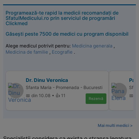
Programează-te rapid la medicii recomandați de
SfatulMedicului.ro prin serviciul de programări
Clickmed
Găsești peste 7500 de medici cu program disponibil
Alege medicul potrivit pentru:
Medicina generala
,
Medicina de familie
,
Ecografie
.
Dr. Dinu Veronica
Pan
Sfanta Maria - Promenada - Bucuresti
Sfant
📅 din 10.08 • 👍 11
📅 d
Rezervă
Mai multi medici >
Specialistii considera ca exista o stransa legatura