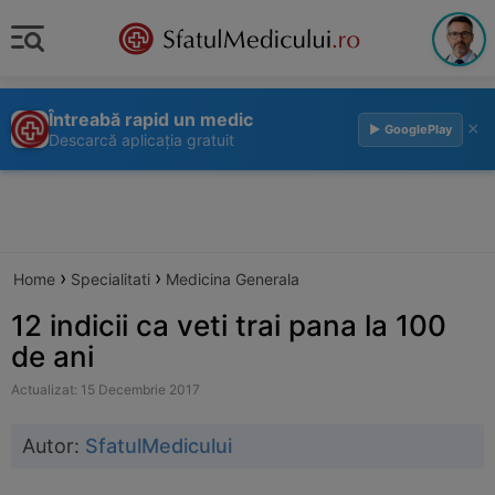
Întreabă rapid un medic
×
▶ GooglePlay
Descarcă aplicația gratuit
›
›
Home
Specialitati
Medicina Generala
12 indicii ca veti trai pana la 100
de ani
Actualizat: 15 Decembrie 2017
Autor:
SfatulMedicului