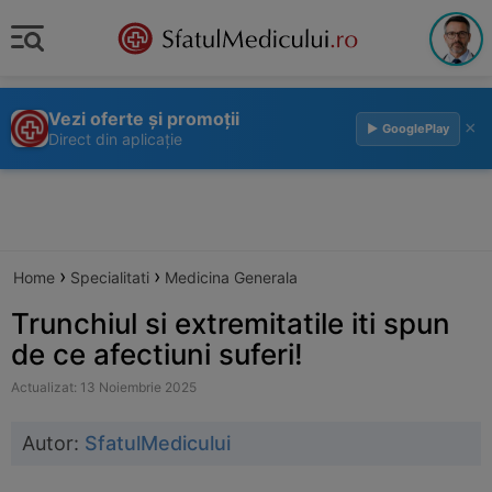
Vezi oferte și promoții
×
▶ GooglePlay
Direct din aplicație
›
›
Home
Specialitati
Medicina Generala
Trunchiul si extremitatile iti spun
de ce afectiuni suferi!
Actualizat: 13 Noiembrie 2025
Autor:
SfatulMedicului