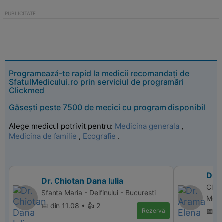
Programează-te rapid la medicii recomandați de
SfatulMedicului.ro prin serviciul de programări
Clickmed
Găsești peste 7500 de medici cu program disponibil
Alege medicul potrivit pentru:
Medicina generala
,
Medicina de familie
,
Ecografie
.
Dr.
Dr. Chiotan Dana Iulia
Clini
Sfanta Maria - Delfinului - Bucuresti
Med,
📅 din 11.08 • 👍 2
Rezervă
📅 d