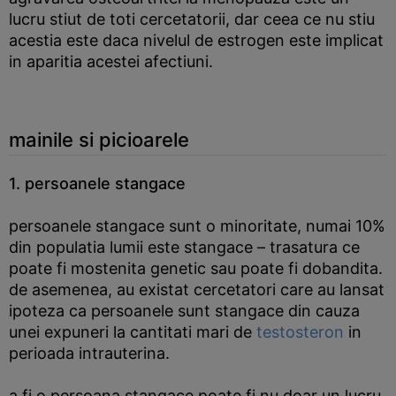
lucru stiut de toti cercetatorii, dar ceea ce nu stiu
acestia este daca nivelul de estrogen este implicat
in aparitia acestei afectiuni.
mainile si picioarele
1. persoanele stangace
persoanele stangace sunt o minoritate, numai 10%
din populatia lumii este stangace – trasatura ce
poate fi mostenita genetic sau poate fi dobandita.
de asemenea, au existat cercetatori care au lansat
ipoteza ca persoanele sunt stangace din cauza
unei expuneri la cantitati mari de
testosteron
in
perioada intrauterina.
a fi o persoana stangace poate fi nu doar un lucru