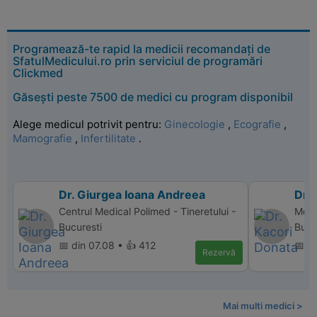
Programează-te rapid la medicii recomandați de
SfatulMedicului.ro prin serviciul de programări
Clickmed
Găsești peste 7500 de medici cu program disponibil
Alege medicul potrivit pentru:
Ginecologie
,
Ecografie
,
Mamografie
,
Infertilitate
.
Dr. Giurgea Ioana Andreea
Dr.
Centrul Medical Polimed - Tineretului -
Memo
Bucuresti
Bucu
📅 din 07.08 • 👍 412
📅 d
Rezervă
Mai multi medici >