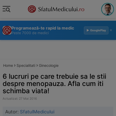
Programează-te rapid la medic
×
▶ GooglePlay
Peste 7000 de medici
›
›
Home
Specialitati
Ginecologie
6 lucruri pe care trebuie sa le stii
despre menopauza. Afla cum iti
schimba viata!
Actualizat: 27 Mai 2016
Autor:
SfatulMedicului