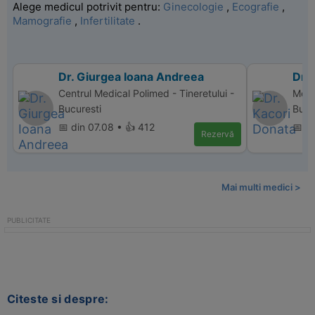
Alege medicul potrivit pentru:
Ginecologie
,
Ecografie
,
Mamografie
,
Infertilitate
.
Dr. Giurgea Ioana Andreea
Dr.
Centrul Medical Polimed - Tineretului -
Memo
Bucuresti
Bucu
📅 din 07.08 • 👍 412
📅 d
Rezervă
Mai multi medici >
Citeste si despre: