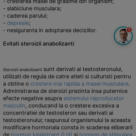
- cresterea masei de grasime din organism;
- slabiciune musculara;
- caderea parului;
-
depresie
;
- nesiguranta in adoptarea deciziilor.
?
Evitati steroizii anabolizanti
sunt derivati ai testosteronului,
Steroizii anabolizanti
utilizati de regula de catre atleti si culturisti pentru
a obtine o
crestere mai rapida a masei musculare
.
Administrarea de steroizi prezinta insa puternice
efecte negative asupra
sistemului reproducator
masculin
, conducand la o crestere excesiva a
concentratiei de testosteron sau derivati ai
testosteronului; raspunsul organismului la aceasta
modificare hormonala consta in scaderea eliberarii
de
hormon luteinizant (LH)
si
hormon de stimulare