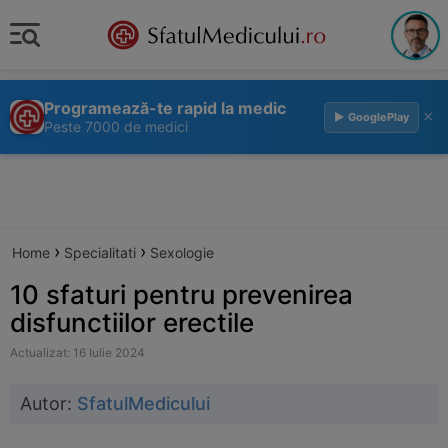
Programează-te rapid la medic
×
▶ GooglePlay
Peste 7000 de medici
›
›
Home
Specialitati
Sexologie
10 sfaturi pentru prevenirea
disfunctiilor erectile
Actualizat: 16 Iulie 2024
Autor:
SfatulMedicului