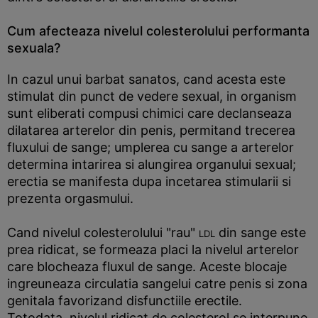
Cum afecteaza nivelul colesterolului performanta
sexuala?
In cazul unui barbat sanatos, cand acesta este
stimulat din punct de vedere sexual, in organism
sunt eliberati compusi chimici care declanseaza
dilatarea arterelor din penis, permitand trecerea
fluxului de sange; umplerea cu sange a arterelor
determina intarirea si alungirea organului sexual;
erectia se manifesta dupa incetarea stimularii si
prezenta orgasmului.
Cand nivelul colesterolului "rau"
din sange este
LDL
prea ridicat, se formeaza placi la nivelul arterelor
care blocheaza fluxul de sange. Aceste blocaje
ingreuneaza circulatia sangelui catre penis si zona
genitala favorizand disfunctiile erectile.
Totodata, nivelul ridicat de colesterol se interpune