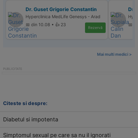
Dr. Guset Grigorie Constantin
Dr. 
Hyperclinica MedLife Genesys - Arad
Hype
📅 din 10.08 • 👍 23
📅 di
Rezervă
Mai multi medici >
Citeste si despre:
Diabetul si impotenta
Simptomul sexual pe care sa nu il ignorati