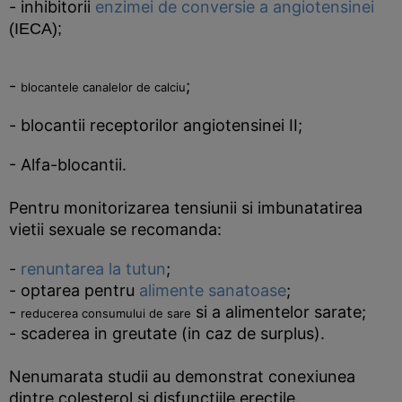
- inhibitorii
enzimei de conversie a angiotensinei
(IECA);
-
;
blocantele canalelor de calciu
- blocantii receptorilor angiotensinei II;
- Alfa-blocantii.
Pentru monitorizarea tensiunii si imbunatatirea
vietii sexuale se recomanda:
-
renuntarea la tutun
;
- optarea pentru
alimente sanatoase
;
-
si a alimentelor sarate;
reducerea consumului de sare
- scaderea in greutate (in caz de surplus).
Nenumarata studii au demonstrat conexiunea
dintre colesterol si disfunctiile erectile.