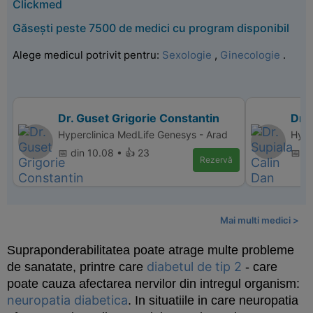
Clickmed
Găsești peste 7500 de medici cu program disponibil
Alege medicul potrivit pentru:
Sexologie
,
Ginecologie
.
Dr. Guset Grigorie Constantin
Dr. 
Hyperclinica MedLife Genesys - Arad
Hype
📅 din 10.08 • 👍 23
📅 di
Rezervă
Mai multi medici >
Supraponderabilitatea
poate atrage multe probleme
diabetul de tip 2
de sanatate, printre care
- care
poate cauza afectarea nervilor din intregul organism:
neuropatia diabetica
. In situatiile in care neuropatia