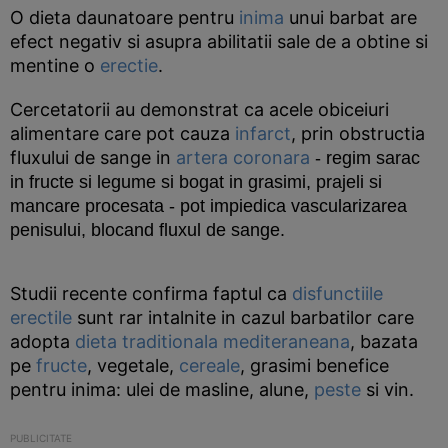
O dieta daunatoare pentru
inima
unui barbat are
efect negativ si asupra abilitatii sale de a obtine si
mentine o
erectie
.
Cercetatorii au demonstrat ca acele obiceiuri
alimentare care pot cauza
infarct
, prin obstructia
fluxului de sange in
artera coronara
- regim sarac
in fructe si legume si bogat in grasimi, prajeli si
mancare procesata - pot impiedica vascularizarea
penisului, blocand fluxul de sange.
Studii recente confirma faptul ca
disfunctiile
erectile
sunt rar intalnite in cazul barbatilor care
adopta
dieta traditionala mediteraneana
, bazata
pe
fructe
, vegetale,
cereale
, grasimi benefice
pentru inima: ulei de masline, alune,
peste
si vin.