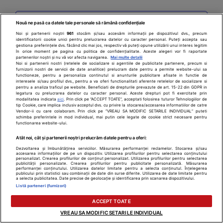
Login / Cont nou
Nouă ne pasă ca datele tale personale să rămână confidențiale
Noi și partenerii noștri
961
stocăm și/sau accesăm informații pe dispozitivul dvs., precum
identificatorii cookie unici pentru prelucrarea datelor cu caracter personal. Puteți accepta sau
MAI MULTE LINKURI
gestiona preferințele dvs. făcând clic mai jos, respectiv vă puteți opune utilizării unui interes legitim
în orice moment pe pagina cu politica de confidențialitate. Aceste alegeri vor fi raportate
partenerilor noștri și nu vă vor afecta navigarea.
Mai multe detalii
Noi si partenerii nostri (retelele de socializare si agentiile de publicitate partenere, precum si
Despre noi
furnizorii nostri de servicii de date analitice) prelucram date pentru a permite website-ului sa
functioneze, pentru a personaliza continutul si anunturile publicitare afisate in functie de
interesele si/sau profilul dvs., pentru a va oferi functionalitati aferente retelelor de socializare si
pentru a analiza traficul pe website. Beneficiati de drepturile prevazute de art. 15-22 din GDPR in
Legal
legatura cu prelucrarea datelor cu caracter personal. Aceste drepturi pot fi exercitate prin
modalitatea indicata
aici
. Prin click pe “ACCEPT TOATE”, acceptati folosirea tuturor Tehnologiilor de
tip Cookie, care implica inclusiv acceptul dvs. cu privire la stocarea/accesarea informatiilor de catre
Drepturile consumatorului
Vendor-ii cu care colaboram. Prin click pe “VREAU SA MODIFIC SETARILE INDIVIDUAL” puteti
schimba preferintele in mod individual, mai putin cele legate de cookie strict necesare pentru
functionarea website-ului.
Parteneri
Atât noi, cât și partenerii noștri prelucrăm datele pentru a oferi:
Dezvoltarea și îmbunătățirea serviciilor. Măsurarea performanței reclamelor. Stocarea și/sau
accesarea informațiilor de pe un dispozitiv. Utilizarea profilurilor pentru selectarea conținutului
Pentru pacient
personalizat. Crearea profilurilor de conținut personalizat. Utilizarea profilurilor pentru selectarea
publicității personalizate. Crearea profilurilor pentru publicitate personalizată. Măsurarea
performanței conținutului. Utilizarea datelor limitate pentru a selecta conținutul. Înțelegerea
publicului prin statistici sau combinații de date din surse diferite. Utilizarea de date limitate pentru
a selecta publicitatea. Date precise de geolocație și identificarea prin scanarea dispozitivului.
Listă parteneri (furnizori)
ACCEPT TOATE
VREAU SA MODIFIC SETARILE INDIVIDUAL