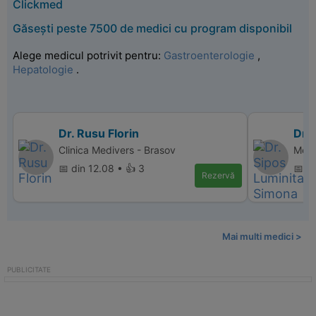
Clickmed
Găsești peste 7500 de medici cu program disponibil
Alege medicul potrivit pentru:
Gastroenterologie
,
Hepatologie
.
Dr. Rusu Florin
Dr.
Clinica Medivers - Brasov
Medl
📅 din 12.08 • 👍 3
📅 di
Rezervă
Mai multi medici >