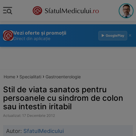
Vezi oferte și promoții
×
▶ GooglePlay
Direct din aplicație
›
›
Home
Specialitati
Gastroenterologie
Stil de viata sanatos pentru
persoanele cu sindrom de colon
sau intestin iritabil
Actualizat: 17 Decembrie 2012
Autor:
SfatulMedicului