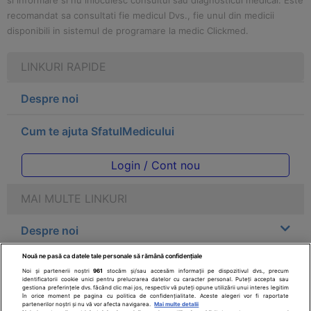
si informare si nu inlocuiesc consultul sau diagnosticul medical. Este
recomandat sa consultati fie medicul Dvs., fie unul din medicii
disponibili in sistemul de programare la medic Clickmed.
LINKURI RAPIDE
Despre noi
Cum te ajuta SfatulMedicului
Login / Cont nou
MAI MULTE LINKURI
Despre noi
Nouă ne pasă ca datele tale personale să rămână confidențiale
Legal
Noi și partenerii noștri
961
stocăm și/sau accesăm informații pe dispozitivul dvs., precum
identificatorii cookie unici pentru prelucrarea datelor cu caracter personal. Puteți accepta sau
gestiona preferințele dvs. făcând clic mai jos, respectiv vă puteți opune utilizării unui interes legitim
Drepturile consumatorului
în orice moment pe pagina cu politica de confidențialitate. Aceste alegeri vor fi raportate
partenerilor noștri și nu vă vor afecta navigarea.
Mai multe detalii