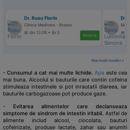
Dr. Rusu Florin
Dr.
Clinica Medivers - Brasov
Medl
📅 din 12.08 • 👍 3
📅 di
Rezervă
Mai multi medici >
- Consumul a cat mai multe lichide.
Apa
este cea
mai buna. Alcoolul si bauturile care contin cofeina
stimuleaza intestinele si pot inrautatii diareea, iar
bauturile carbogazoase pot produce gaze.
- Evitarea alimentelor care declanseaza
simptome de sindrom de intestin iritabil.
Astfel de
alimente includ alcool, ciocolata, bauturi
cofeinizate, produse lactate, zahar sau anumiti