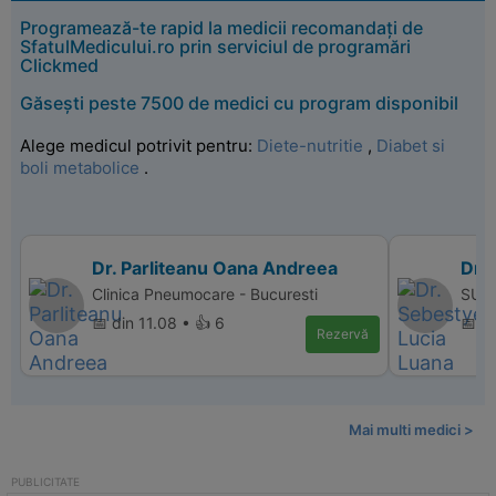
Programează-te rapid la medicii recomandați de
SfatulMedicului.ro prin serviciul de programări
Clickmed
Găsești peste 7500 de medici cu program disponibil
Alege medicul potrivit pentru:
Diete-nutritie
,
Diabet si
boli metabolice
.
Dr. Parliteanu Oana Andreea
Dr.
Clinica Pneumocare - Bucuresti
SUPE
📅 din 11.08 • 👍 6
📅 d
Rezervă
Mai multi medici >