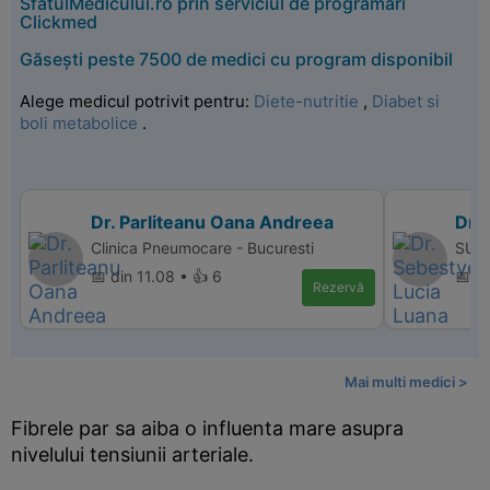
SfatulMedicului.ro prin serviciul de programări
Clickmed
Găsești peste 7500 de medici cu program disponibil
Alege medicul potrivit pentru:
Diete-nutritie
,
Diabet si
boli metabolice
.
Dr. Parliteanu Oana Andreea
Dr.
Clinica Pneumocare - Bucuresti
SUPE
📅 din 11.08 • 👍 6
📅 d
Rezervă
Mai multi medici >
Fibrele par sa aiba o influenta mare asupra
nivelului tensiunii arteriale.