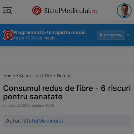
Programează-te rapid la medic
×
▶ GooglePlay
Peste 7000 de medici
›
›
Home
Specialitati
Diete-Nutritie
Consumul redus de fibre - 6 riscuri
pentru sanatate
Actualizat: 22 Octombrie 2025
Autor:
SfatulMedicului