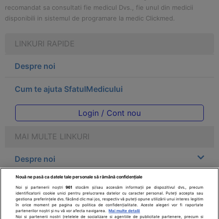
recomandat sa consultati fie medicul Dvs., fie unul din medicii
disponibili in sistemul de programare la medic Clickmed.
LINKURI RAPIDE
Despre noi
Cum te ajuta SfatulMedicului
Login / Cont nou
MAI MULTE LINKURI
Despre noi
Nouă ne pasă ca datele tale personale să rămână confidențiale
Legal
Noi și partenerii noștri
961
stocăm și/sau accesăm informații pe dispozitivul dvs., precum
identificatorii cookie unici pentru prelucrarea datelor cu caracter personal. Puteți accepta sau
gestiona preferințele dvs. făcând clic mai jos, respectiv vă puteți opune utilizării unui interes legitim
Drepturile consumatorului
în orice moment pe pagina cu politica de confidențialitate. Aceste alegeri vor fi raportate
partenerilor noștri și nu vă vor afecta navigarea.
Mai multe detalii
Noi si partenerii nostri (retelele de socializare si agentiile de publicitate partenere, precum si