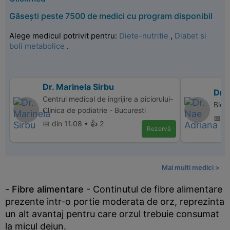
Găsești peste 7500 de medici cu program disponibil
Alege medicul potrivit pentru:
Diete-nutritie
,
Diabet si
boli metabolice
.
Dr. Marinela Sirbu
Dr.
Centrul medical de ingrijire a piciorului-
Bio 
Clinica de podiatrie - Bucuresti
📅 d
📅 din 11.08 • 👍 2
Rezervă
Mai multi medici >
-
Fibre alimentare
- Continutul de fibre alimentare
prezente intr-o portie moderata de orz, reprezinta
un alt avantaj pentru care orzul trebuie consumat
la micul dejun.