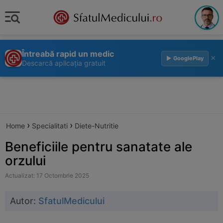
Întreabă rapid un medic
×
▶ GooglePlay
Descarcă aplicația gratuit
›
›
Home
Specialitati
Diete-Nutritie
Beneficiile pentru sanatate ale
orzului
Actualizat: 17 Octombrie 2025
Autor:
SfatulMedicului