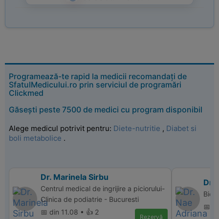
Programează-te rapid la medicii recomandați de
SfatulMedicului.ro prin serviciul de programări
Clickmed
Găsești peste 7500 de medici cu program disponibil
Alege medicul potrivit pentru:
Diete-nutritie
,
Diabet si
boli metabolice
.
Dr. Marinela Sirbu
Dr.
Centrul medical de ingrijire a piciorului-
Bio 
Clinica de podiatrie - Bucuresti
📅 d
📅 din 11.08 • 👍 2
Rezervă