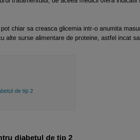
adrul tratamentului, de aceea medicii ofera indicatii
te pot chiar sa creasca glicemia intr-o anumita mas
 alte surse alimentare de proteine, astfel incat sa s
etul de tip 2
ru diabetul de tip 2