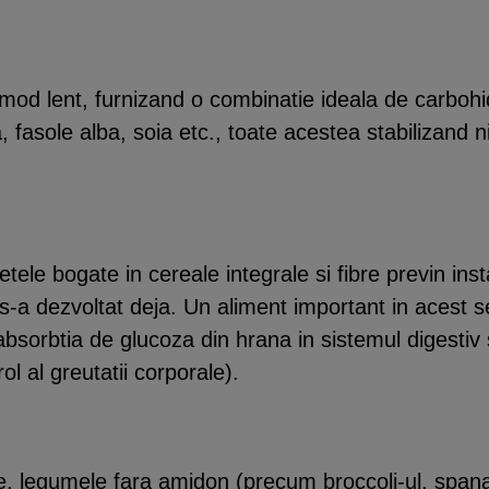
 mod lent, furnizand o combinatie ideala de carbohidr
 fasole alba, soia etc., toate acestea stabilizand ni
ietele bogate in cereale integrale si fibre previn inst
a s-a dezvoltat deja. Un aliment important in acest 
 absorbtia de glucoza din hrana in sistemul digestiv 
l al greutatii corporale).
re, legumele fara amidon (precum broccoli-ul, spanacu