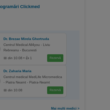
programări Clickmed
Dr. Brezae Mirela Ghertruda
Centrul Medical All4you - Liviu
Rebreanu - Bucuresti
📅 din 10.08 • 👍 1
Rezervă
Dr. Zaharia Maria
Centrul medical MedLife Micromedica
- Piatra Neamt - Piatra-Neamt
📅 din 10.08
Rezervă
Mai multi medici >