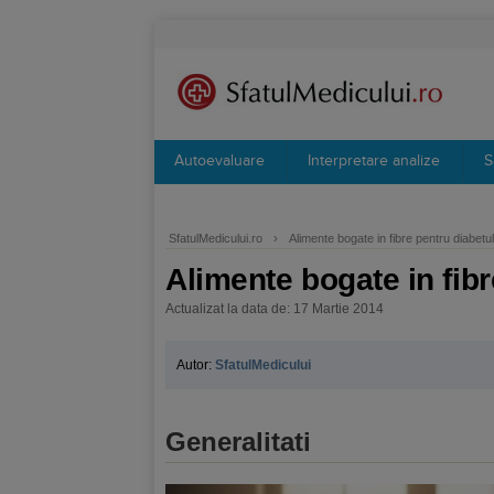
Autoevaluare
Interpretare analize
S
SfatulMedicului.ro
›
Alimente bogate in fibre pentru diabetul
Alimente bogate in fibr
Actualizat la data de: 17 Martie 2014
Autor:
SfatulMedicului
Generalitati