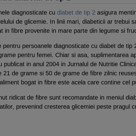
nele diagnosticate cu
diabet de tip 2
asigura mentine
elului de glicemie. In linii mari, diabeticii ar trebu
t in fibre provenite in mare parte din legume si fru
 pentru persoanele diagnosticate cu diabet de tip 
rame pentru femei. Chiar si asa, suplimentarea apor
 publicat in anul 2004 in Jurnalul de Nutritie Clinic
 21 de grame si 50 de grame de fibre zilnic reusesc 
n aliment bogat in fibre este acela care contine cel 
t ridicat de fibre sunt recomandate in meniul diabeti
tilor, prevenind cresterea glicemiei peste pragul cri