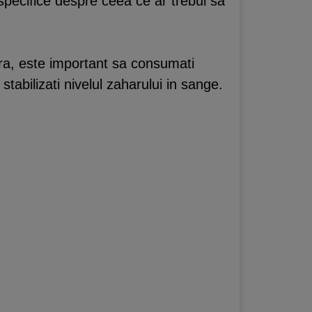
 specifice despre ceea ce ar trebui sa
ura, este important sa consumati
tabilizati nivelul zaharului in sange.