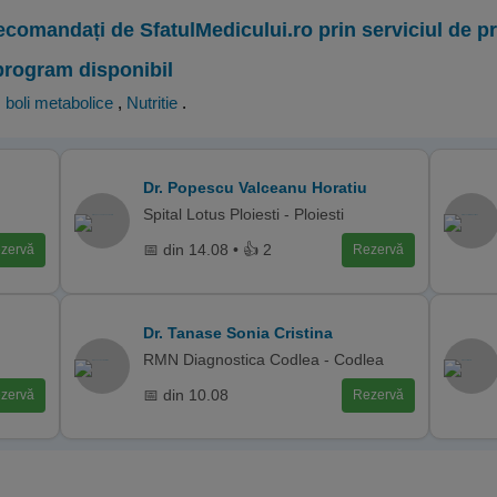
ecomandați de SfatulMedicului.ro prin serviciul de 
program disponibil
, boli metabolice
,
Nutritie
.
Dr. Popescu Valceanu Horatiu
Spital Lotus Ploiesti - Ploiesti
📅 din 14.08 • 👍 2
zervă
Rezervă
Dr. Tanase Sonia Cristina
RMN Diagnostica Codlea - Codlea
📅 din 10.08
zervă
Rezervă