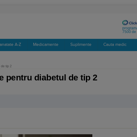
programa
7500 de 
anatate A-Z
Medicamente
Suplimente
Cauta medic
 de tip 2
e pentru diabetul de tip 2