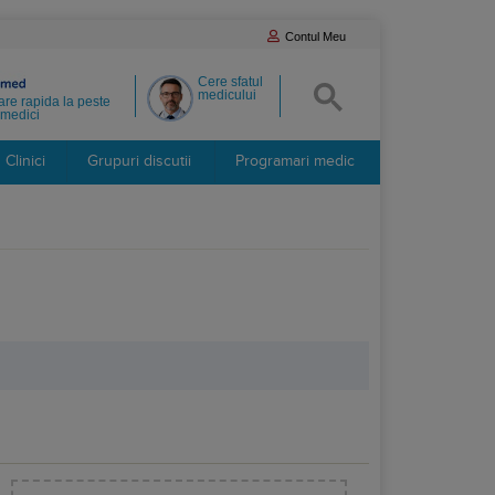
Contul Meu
Cere sfatul
medicului
re rapida la peste
medici
Clinici
Grupuri discutii
Programari medic