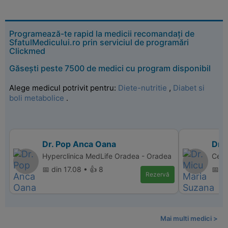
Programează-te rapid la medicii recomandați de
SfatulMedicului.ro prin serviciul de programări
Clickmed
Găsești peste 7500 de medici cu program disponibil
Alege medicul potrivit pentru:
Diete-nutritie
,
Diabet si
boli metabolice
.
Dr. Pop Anca Oana
Dr.
Hyperclinica MedLife Oradea - Oradea
Cent
📅 din 17.08 • 👍 8
📅 d
Rezervă
Mai multi medici >