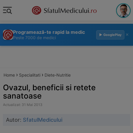
Programează-te rapid la medic
×
▶ GooglePlay
Peste 7000 de medici
›
›
Home
Specialitati
Diete-Nutritie
Ovazul, beneficii si retete
sanatoase
Actualizat: 31 Mai 2013
Autor:
SfatulMedicului