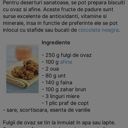
Pentru deserturi sanatoase, se pot prepara biscuiti
cu ovaz si afine. Aceste fructe de padure sunt
surse excelente de antioxidanti, vitamine si
minerale, insa in functie de preferinte ele se pot
inlocui cu stafide sau bucati de
ciocolata neagra
.
Ingrediente
- 250 g fulgi de ovaz
- 100 g
afine
- 2 oua
- 80 g unt
- 140 g faina
- 100 g zahar brun
- 3 linguri miere
- 1 plic praf de copt
- sare, scortisoara, esenta de vanilie
Fulgii de ovaz se tin la inmuiat in apa sau lapte.