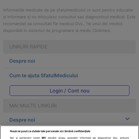
Informatiile medicale de pe sfatulmedicului.ro sunt pentru educatie
si informare si nu inlocuiesc consultul sau diagnosticul medical. Este
recomandat sa consultati fie medicul Dvs., fie unul din medicii
disponibili in sistemul de programare la medic Clickmed.
LINKURI RAPIDE
Despre noi
Cum te ajuta SfatulMedicului
Login / Cont nou
MAI MULTE LINKURI
Despre noi
Nouă ne pasă ca datele tale personale să rămână confidențiale
Legal
Noi și partenerii noștri
961
stocăm și/sau accesăm informații pe dispozitivul dvs., precum