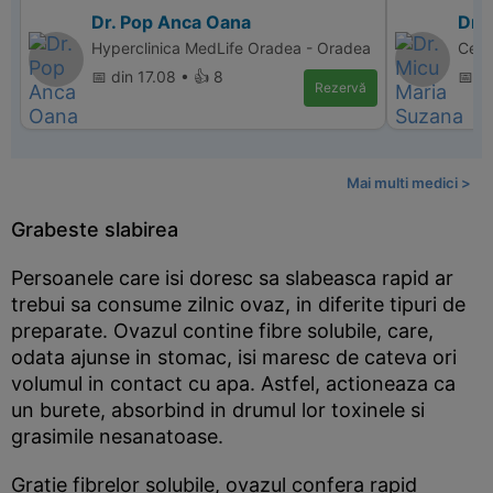
Dr. Pop Anca Oana
Dr.
Hyperclinica MedLife Oradea - Oradea
Cent
📅 din 17.08 • 👍 8
📅 d
Rezervă
Mai multi medici >
Grabeste slabirea
Persoanele care isi doresc sa slabeasca rapid ar
trebui sa consume zilnic ovaz, in diferite tipuri de
preparate. Ovazul contine fibre solubile, care,
odata ajunse in stomac, isi maresc de cateva ori
volumul in contact cu apa. Astfel, actioneaza ca
un burete, absorbind in drumul lor toxinele si
grasimile nesanatoase.
Gratie fibrelor solubile, ovazul confera rapid