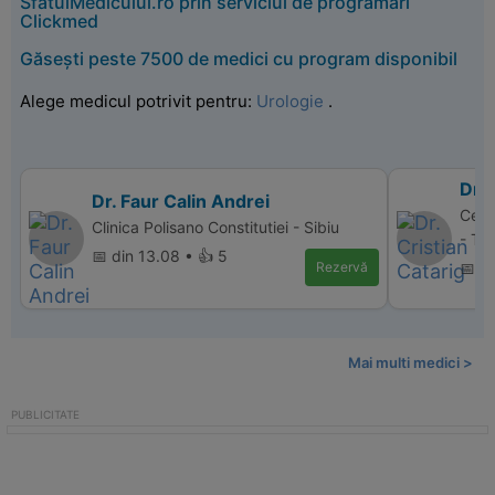
SfatulMedicului.ro prin serviciul de programări
Clickmed
Găsești peste 7500 de medici cu program disponibil
Alege medicul potrivit pentru:
Urologie
.
Dr. 
Dr. Faur Calin Andrei
Cent
Clinica Polisano Constitutiei - Sibiu
- Ta
📅 din 13.08 • 👍 5
Rezervă
📅 d
Mai multi medici >