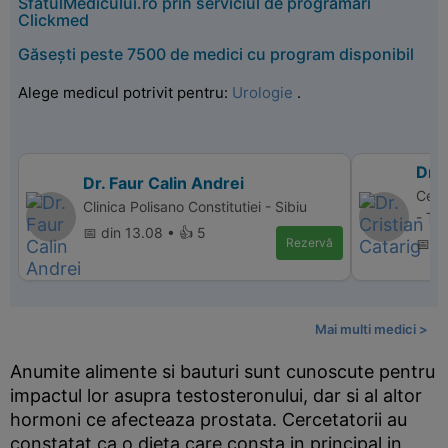
SfatulMedicului.ro prin serviciul de programări
Clickmed
Găsești peste 7500 de medici cu program disponibil
Alege medicul potrivit pentru:
Urologie
.
Dr. 
Dr. Faur Calin Andrei
Cent
Clinica Polisano Constitutiei - Sibiu
- Ta
📅 din 13.08 • 👍 5
Rezervă
📅 d
Mai multi medici >
Anumite alimente si bauturi sunt cunoscute pentru
impactul lor asupra testosteronului, dar si al altor
hormoni ce afecteaza prostata. Cercetatorii au
constatat ca o dieta care consta in principal in