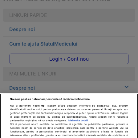
LINKURI RAPIDE
Despre noi
Cum te ajuta SfatulMedicului
Login / Cont nou
MAI MULTE LINKURI
Despre noi
Nouă ne pasă ca datele tale personale să rămână confidențiale
Legal
Noi și partenerii noștri
961
stocăm și/sau accesăm informații pe dispozitivul dvs., precum
identificatorii cookie unici pentru prelucrarea datelor cu caracter personal. Puteți accepta sau
gestiona preferințele dvs. făcând clic mai jos, respectiv vă puteți opune utilizării unui interes legitim
Drepturile consumatorului
în orice moment pe pagina cu politica de confidențialitate. Aceste alegeri vor fi raportate
partenerilor noștri și nu vă vor afecta navigarea.
Mai multe detalii
Noi si partenerii nostri (retelele de socializare si agentiile de publicitate partenere, precum si
furnizorii nostri de servicii de date analitice) prelucram date pentru a permite website-ului sa
Parteneri
functioneze, pentru a personaliza continutul si anunturile publicitare afisate in functie de
interesele si/sau profilul dvs., pentru a va oferi functionalitati aferente retelelor de socializare si