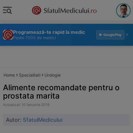
Programează-te rapid la medic
×
▶ GooglePlay
Peste 7000 de medici
›
›
Home
Specialitati
Urologie
Alimente recomandate pentru o
prostata marita
Actualizat: 10 Ianuarie 2019
Autor:
SfatulMedicului