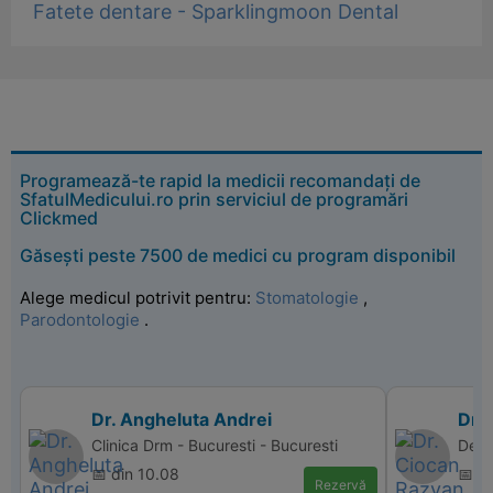
Fatete dentare - Sparklingmoon Dental
Programează-te rapid la medicii recomandați de
SfatulMedicului.ro prin serviciul de programări
Clickmed
Găsești peste 7500 de medici cu program disponibil
Alege medicul potrivit pentru:
Stomatologie
,
Parodontologie
.
Dr. Angheluta Andrei
Dr.
Clinica Drm - Bucuresti - Bucuresti
Dent
📅 din 10.08
📅 d
Rezervă