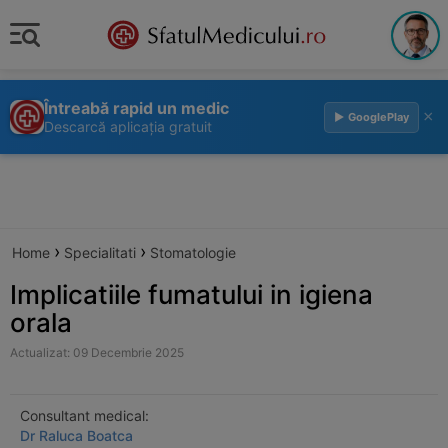
Întreabă rapid un medic
×
▶ GooglePlay
Descarcă aplicația gratuit
›
›
Home
Specialitati
Stomatologie
Implicatiile fumatului in igiena
orala
Actualizat: 09 Decembrie 2025
Consultant medical:
Dr Raluca Boatca