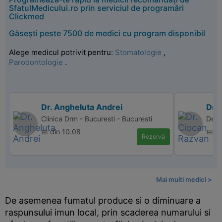
SfatulMedicului.ro prin serviciul de programări
Clickmed
Găsești peste 7500 de medici cu program disponibil
Alege medicul potrivit pentru:
Stomatologie
,
Parodontologie
.
Dr. Angheluta Andrei
Dr.
Clinica Drm - Bucuresti - Bucuresti
Dent
📅 din 10.08
📅 d
Rezervă
Mai multi medici >
De asemenea fumatul produce si o diminuare a
raspunsului imun local, prin scaderea numarului si