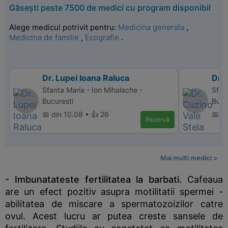
Găsești peste 7500 de medici cu program disponibil
Alege medicul potrivit pentru:
Medicina generala
,
Medicina de familie
,
Ecografie
.
Dr. Lupei Ioana Raluca
Dr. 
Sfanta Maria - Ion Mihalache -
Sfan
Bucuresti
Bucu
📅 din 10.08 • 👍 26
📅 d
Rezervă
Mai multi medici >
- Imbunatateste fertilitatea la barbati.
Cafeaua
are un efect pozitiv asupra motilitatii spermei -
abilitatea de miscare a spermatozoizilor catre
ovul. Acest lucru ar putea creste sansele de