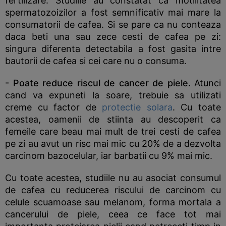
fertilizare. Studiile au constatat ca motilitatea
spermatozoizilor a fost semnificativ mai mare la
consumatorii de cafea. Si se pare ca nu conteaza
daca beti una sau zece cesti de cafea pe zi:
singura diferenta detectabila a fost gasita intre
bautorii de cafea si cei care nu o consuma.
- Poate reduce riscul de cancer de piele.
Atunci
cand va expuneti la soare, trebuie sa utilizati
creme cu factor de
protectie solara
. Cu toate
acestea, oamenii de stiinta au descoperit ca
femeile care beau mai mult de trei cesti de cafea
pe zi au avut un risc mai mic cu 20% de a dezvolta
carcinom bazocelular, iar barbatii cu 9% mai mic.
Cu toate acestea, studiile nu au asociat consumul
de cafea cu reducerea riscului de carcinom cu
celule scuamoase sau melanom, forma mortala a
cancerului de piele, ceea ce face tot mai