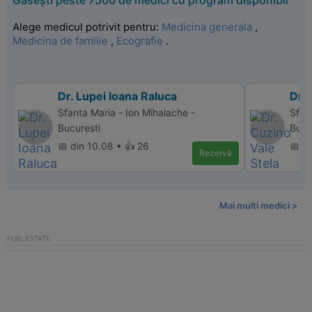
Găsești peste 7500 de medici cu program disponibil
Alege medicul potrivit pentru:
Medicina generala
,
Medicina de familie
,
Ecografie
.
Dr. Lupei Ioana Raluca
Dr. 
Sfanta Maria - Ion Mihalache -
Sfan
Bucuresti
Bucu
📅 din 10.08 • 👍 26
📅 d
Rezervă
Mai multi medici >