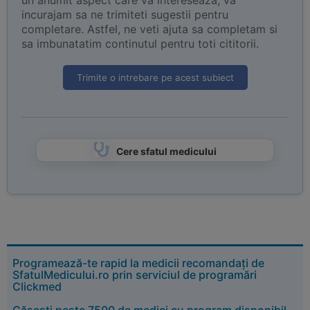
un anumit aspect care va intereseaza, va
incurajam sa ne trimiteti sugestii pentru
completare. Astfel, ne veti ajuta sa completam si
sa imbunatatim continutul pentru toti cititorii.
Trimite o intrebare pe acest subiect
Cere sfatul medicului
Programează-te rapid la medicii recomandați de
SfatulMedicului.ro prin serviciul de programări
Clickmed