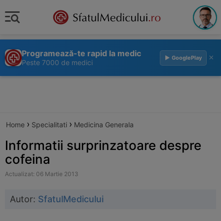
Programează-te rapid la medic
×
▶ GooglePlay
Peste 7000 de medici
›
›
Home
Specialitati
Medicina Generala
Informatii surprinzatoare despre
cofeina
Actualizat: 06 Martie 2013
Autor:
SfatulMedicului