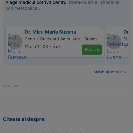
Alege medicul potrivit pentru:
Diete-nutritie
,
Diabet si
boli metabolice
.
Dr. Micu Maria Suzana
Dr.
Centrul Oncocard Ambulator - Brasov
SUPE
📅 din 12.08 • 👍 5
📅 d
Rezervă
Mai multi medici >
Citeste si despre: