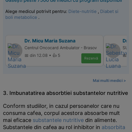
Găsești peste 7500 de medici cu program disponibil
Alege medicul potrivit pentru:
Diete-nutritie
,
Diabet si
boli metabolice
.
Dr. Micu Maria Suzana
Dr.
Centrul Oncocard Ambulator - Brasov
SUPE
📅 din 12.08 • 👍 5
📅 d
Rezervă
Mai multi medici >
3. Imbunatatirea absorbtiei substantelor nutritive
Conform studiilor, in cazul persoanelor care nu
consuma cafea, corpul acestora absoarbe mult
mai eficace
substantele nutritive
din alimente.
Substantele din cafea au rol inhibitor in
absorbita