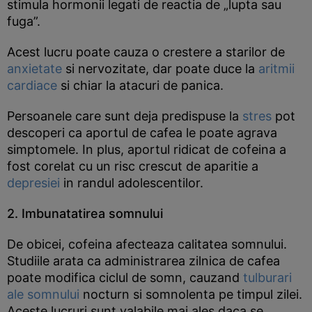
stimula hormonii legati de reactia de „lupta sau
fuga”.
Acest lucru poate cauza o crestere a starilor de
anxietate
si nervozitate, dar poate duce la
aritmii
cardiace
si chiar la atacuri de panica.
Persoanele care sunt deja predispuse la
stres
pot
descoperi ca aportul de cafea le poate agrava
simptomele. In plus, aportul ridicat de cofeina a
fost corelat cu un risc crescut de aparitie a
depresiei
in randul adolescentilor.
2. Imbunatatirea somnului
De obicei, cofeina afecteaza calitatea somnului.
Studiile arata ca administrarea zilnica de cafea
poate modifica ciclul de somn, cauzand
tulburari
ale somnului
nocturn si somnolenta pe timpul zilei.
Aceste lucruri sunt valabile mai ales daca se