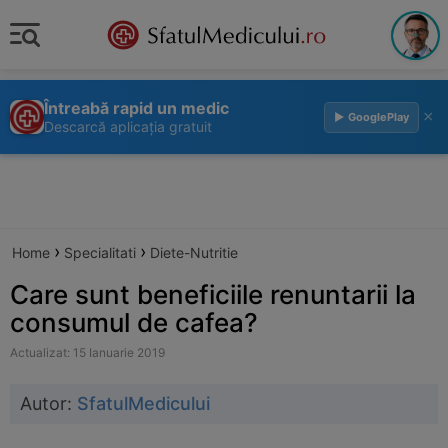
Întreabă rapid un medic
×
▶ GooglePlay
Descarcă aplicația gratuit
›
›
Home
Specialitati
Diete-Nutritie
Care sunt beneficiile renuntarii la
consumul de cafea?
Actualizat: 15 Ianuarie 2019
Autor:
SfatulMedicului