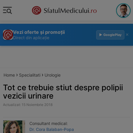
Vezi oferte și promoții
×
▶ GooglePlay
Direct din aplicație
›
›
Home
Specialitati
Urologie
Tot ce trebuie stiut despre polipii
vezicii urinare
Actualizat: 15 Noiembrie 2018
Consultant medical:
Dr. Cora Balaban-Popa