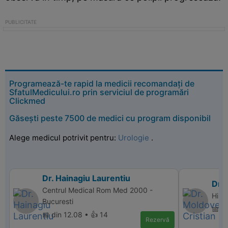
Programează-te rapid la medicii recomandați de
SfatulMedicului.ro prin serviciul de programări
Clickmed
Găsești peste 7500 de medici cu program disponibil
Alege medicul potrivit pentru:
Urologie
.
Dr. Hainagiu Laurentiu
Dr.
Centrul Medical Rom Med 2000 -
Hiper
Bucuresti
📅 d
📅 din 12.08 • 👍 14
Rezervă