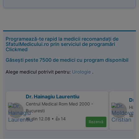
Programează-te rapid la medicii recomandați de
SfatulMedicului.ro prin serviciul de programări
Clickmed
Găsești peste 7500 de medici cu program disponibil
Alege medicul potrivit pentru:
Urologie
.
Dr. Hainagiu Laurentiu
Dr.
Centrul Medical Rom Med 2000 -
Hiper
Bucuresti
📅 d
📅 din 12.08 • 👍 14
Rezervă