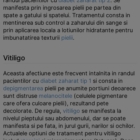
randul pacientilor cu
diabet zaharat tip 2
. Se
manifesta prin ingrosarea pielii pe partea din
spate a gatului si spatelui. Tratamentul consta in
mentinerea sub control a zaharului din sange si
prin aplicarea locala a lotiunilor hidratante pentru
imbunatatirea texturii
pielii
.
Vitiligo
Aceasta afectiune este frecvent intalnita in randul
pacientilor cu
diabet zaharat tip 1
si consta in
depigmentarea
pielii pe anumite portiuni deoarece
sunt distruse
melanocitele
(celulele pigmentare
care ofera culoare pielii), rezultand pete
decolorate. De regula,
vitiligo
se manifesta la
nivelul pieptului sau abdomenului, dar se poate
manifesta si pe fata, in jurul gurii, narilor si ochilor.
Actualele optiuni de tratament pentru vitiligo