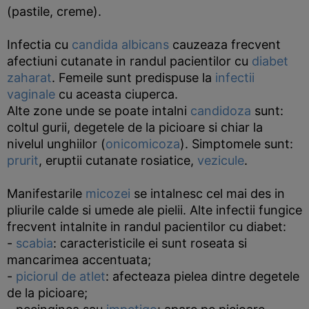
(pastile, creme).
Infectia cu
candida albicans
cauzeaza frecvent
afectiuni cutanate in randul pacientilor cu
diabet
zaharat
. Femeile sunt predispuse la
infectii
vaginale
cu aceasta ciuperca.
Alte zone unde se poate intalni
candidoza
sunt:
coltul gurii, degetele de la picioare si chiar la
nivelul unghiilor (
onicomicoza
). Simptomele sunt:
prurit
, eruptii cutanate rosiatice,
vezicule
.
Manifestarile
micozei
se intalnesc cel mai des in
pliurile calde si umede ale pielii. Alte infectii fungice
frecvent intalnite in randul pacientilor cu diabet:
-
scabia
: caracteristicile ei sunt roseata si
mancarimea accentuata;
-
piciorul de atlet
: afecteaza pielea dintre degetele
de la picioare;