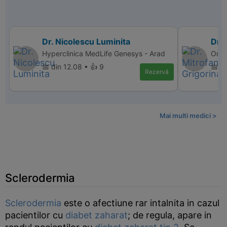
Dr. Nicolescu Luminita
Dr. 
Hyperclinica MedLife Genesys - Arad
Orto
📅 din 12.08 • 👍 9
📅 di
Rezervă
Mai multi medici >
Sclerodermia
Sclerodermia
este o afectiune rar intalnita in cazul
pacientilor cu
diabet zaharat
; de regula, apare in