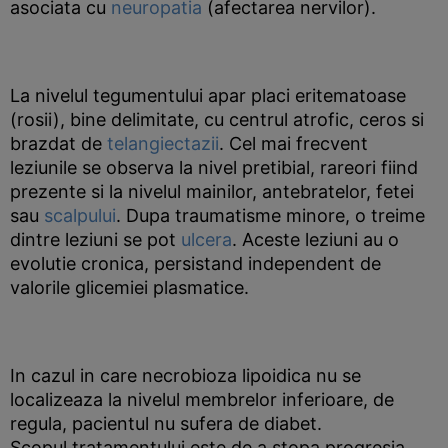
asociata cu
neuropatia
(afectarea nervilor).
La nivelul tegumentului apar placi eritematoase
(rosii), bine delimitate, cu centrul atrofic, ceros si
brazdat de
telangiectazii
. Cel mai frecvent
leziunile se observa la nivel pretibial, rareori fiind
prezente si la nivelul mainilor, antebratelor, fetei
sau
scalpului
. Dupa traumatisme minore, o treime
dintre leziuni se pot
ulcera
. Aceste leziuni au o
evolutie cronica, persistand independent de
valorile glicemiei plasmatice.
In cazul in care necrobioza lipoidica nu se
localizeaza la nivelul membrelor inferioare, de
regula, pacientul nu sufera de diabet.
Scopul tratamentului este de a stopa progresia