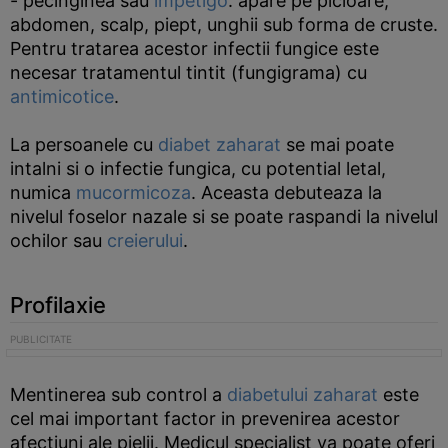
- pecinginea sau
impetigo
: apare pe picioare,
abdomen, scalp, piept, unghii sub forma de cruste.
Pentru tratarea acestor infectii fungice este
necesar tratamentul tintit (fungigrama) cu
antimicotice
.
La persoanele cu
diabet zaharat
se mai poate
intalni si o infectie fungica, cu potential letal,
numica
mucormicoza
. Aceasta debuteaza la
nivelul foselor nazale si se poate raspandi la nivelul
ochilor sau
creierului
.
Profilaxie
Mentinerea sub control a
diabetului zaharat
este
cel mai important factor in prevenirea acestor
afectiuni ale pielii. Medicul specialist va poate oferi