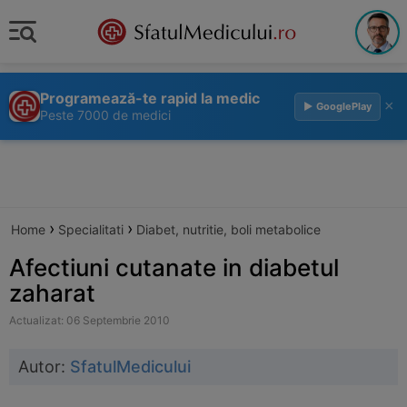
Programează-te rapid la medic
×
▶ GooglePlay
Peste 7000 de medici
›
›
Home
Specialitati
Diabet, nutritie, boli metabolice
Afectiuni cutanate in diabetul
zaharat
Actualizat: 06 Septembrie 2010
Autor:
SfatulMedicului