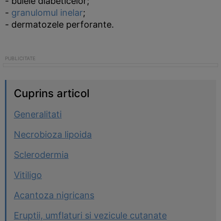
- bulele diabeticelor;
-
granulomul inelar
;
- dermatozele perforante.
Cuprins articol
Generalitati
Necrobioza lipoida
Sclerodermia
Vitiligo
Acantoza nigricans
Eruptii, umflaturi si vezicule cutanate