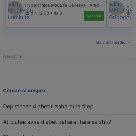
Hyperclinica MedLife Genesys - Arad
Orto
📅 din 12.08 • 👍 9
📅 di
Rezervă
Mai multi medici >
Citeste si despre:
Depisteaza diabetul zaharat la timp
Ati putea avea diabet zaharat fara sa stiti?