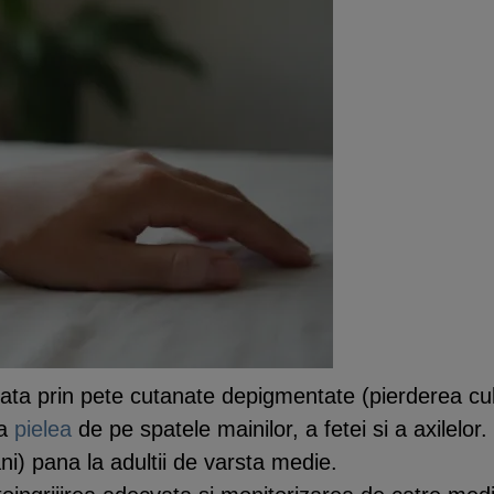
izata prin pete cutanate depigmentate (pierderea culo
ta
pielea
de pe spatele mainilor, a fetei si a axilelor
ani) pana la adultii de varsta medie.