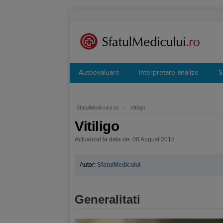
Autoevaluare
Interpretare analize
S
SfatulMedicului.ro
›
Vitiligo
Vitiligo
Actualizat la data de: 08 August 2018
Autor:
SfatulMedicului
Generalitati