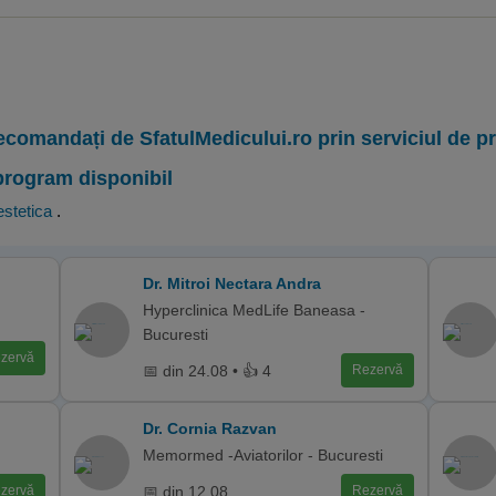
ecomandați de SfatulMedicului.ro prin serviciul de 
program disponibil
stetica
.
Dr. Mitroi Nectara Andra
Hyperclinica MedLife Baneasa -
Bucuresti
zervă
📅 din 24.08 • 👍 4
Rezervă
Dr. Cornia Razvan
Memormed -Aviatorilor - Bucuresti
📅 din 12.08
zervă
Rezervă