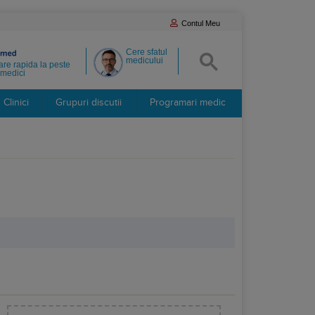
Contul Meu
Cere sfatul
medicului
re rapida la peste
medici
Clinici
Grupuri discutii
Programari medic