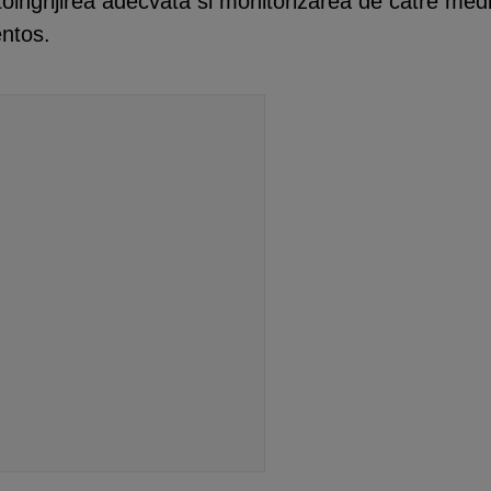
ingrijirea adecvata si monitorizarea de catre medicu
ntos.