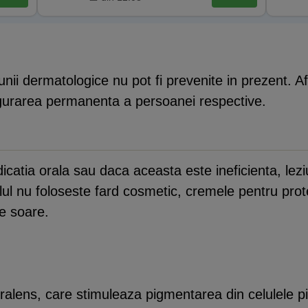
tiunii dermatologice nu pot fi prevenite in prezent. 
gurarea permanenta a persoanei respective.
dicatia orala sau daca aceasta este ineficienta, lez
lul nu foloseste fard cosmetic, cremele pentru prote
e soare.
oralens, care stimuleaza pigmentarea din celulele