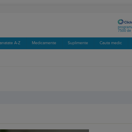
programa
7500 de 
anatate A-Z
Medicamente
Suplimente
Cauta medic