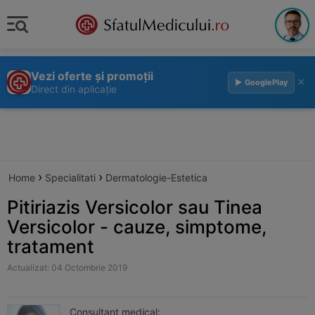
Vezi oferte și promoții
×
▶ GooglePlay
Direct din aplicație
›
›
Home
Specialitati
Dermatologie-Estetica
Pitiriazis Versicolor sau Tinea
Versicolor - cauze, simptome,
tratament
Actualizat: 04 Octombrie 2019
Consultant medical: