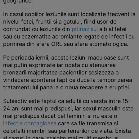
geografice.
In cazul copiilor leziunile sunt localizate frecvent la
nivelul fetei, fruntii si a gatului, fiind usor de
confundat cu leziunile din
pitiriazisul
alb al fetei
sau cu eczematite acromiante legate de infectii cu
pornirea din sfera ORL sau sfera stomatologica.
Pe perioada iernii, aceste leziuni maculoase sunt
mai putin exprimate iar odata cu atenuarea
bronzarii majoritatea pacientilor sesizeaza o
vindecare spontana fapt ce duce la temporizarea
tratamentului pana la o noua recadere a eruptiei.
Subiectiv este faptul ca adultii cu varsta intre 15-
24 ani sunt mai predispusi, iar sexul masculin este
mai predispus decat cel feminin si nu este o
infectie contagioasa
care sa fie transmisa si
celorlalti membri sau partenerilor de viata. Exista
si cazuri in care intalnim mai multi membri ai