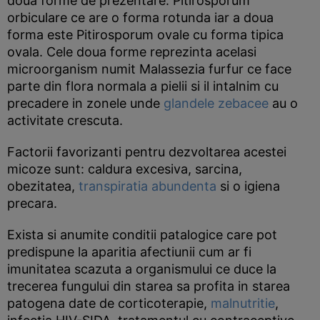
doua forme de prezentare: Pitirosporum
orbiculare ce are o forma rotunda iar a doua
forma este Pitirosporum ovale cu forma tipica
ovala. Cele doua forme reprezinta acelasi
microorganism numit Malassezia furfur ce face
parte din flora normala a pielii si il intalnim cu
precadere in zonele unde
glandele zebacee
au o
activitate crescuta.
Factorii favorizanti pentru dezvoltarea acestei
micoze sunt: caldura excesiva, sarcina,
obezitatea,
transpiratia abundenta
si o igiena
precara.
Exista si anumite conditii patalogice care pot
predispune la aparitia afectiunii cum ar fi
imunitatea scazuta a organismului ce duce la
trecerea fungului din starea sa profita in starea
patogena date de corticoterapie,
malnutritie
,