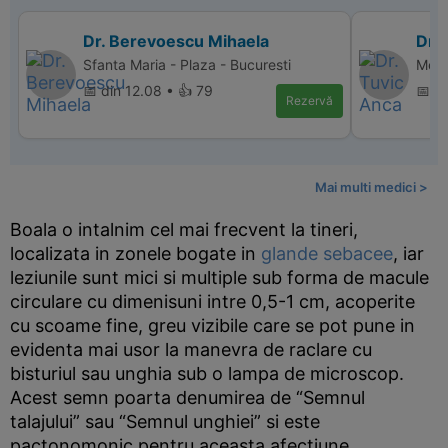
Dr. Berevoescu Mihaela
Dr.
Sfanta Maria - Plaza - Bucuresti
Memo
📅 din 12.08 • 👍 79
📅 d
Rezervă
Mai multi medici >
Boala o intalnim cel mai frecvent la tineri,
localizata in zonele bogate in
glande sebacee
, iar
leziunile sunt mici si multiple sub forma de macule
circulare cu dimenisuni intre 0,5-1 cm, acoperite
cu scoame fine, greu vizibile care se pot pune in
evidenta mai usor la manevra de raclare cu
bisturiul sau unghia sub o lampa de microscop.
Acest semn poarta denumirea de “Semnul
talajului” sau “Semnul unghiei” si este
pactonomonic pentru aceasta afectiune.