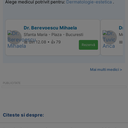
Alege medicul potrivit pentru:
Dermatologie-estetica
.
Dr. Berevoescu Mihaela
Dr.
Sfanta Maria - Plaza - Bucuresti
Memo
📅 din 12.08 • 👍 79
📅 d
Rezervă
Mai multi medici >
Citeste si despre: