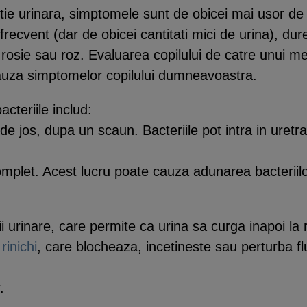
tie urinara, simptomele sunt de obicei mai usor de
frecvent (dar de obicei cantitati mici de urina), dur
 rosie sau roz. Evaluarea copilului de catre unui m
cauza simptomelor copilului dumneavoastra.
cteriile includ:
de jos, dupa un scaun. Bacteriile pot intra in uretra
omplet. Acest lucru poate cauza adunarea bacteriilo
 urinare, care permite ca urina sa curga inapoi la ri
 rinichi
, care blocheaza, incetineste sau perturba flu
.