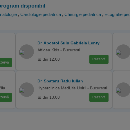
program disponibil
natologie
,
Cardiologie pediatrica
,
Chirurgie pediatrica
,
Ecografie ped
Dr. Apostol Suiu Gabriela Lenty
Affidea Kids - Bucuresti
📅 din 12.08
Rezervă
zervă
Dr. Spataru Radu Iulian
ila
Hyperclinica MedLife Unirii - Bucuresti
📅 din 13.08
zervă
Rezervă