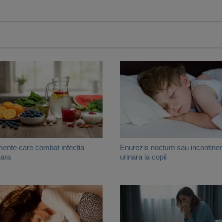
mente care combat infectia
Enurezis nocturn sau incontine
nara
urinara la copii