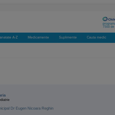
programa
7500 de 
anatate A-Z
Medicamente
Suplimente
Cauta medic
:
aria
diatrie
nicipal Dr Eugen Nicoara Reghin