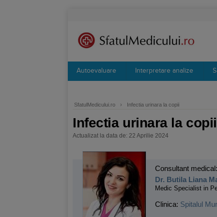
Autoevaluare
Interpretare analize
S
SfatulMedicului.ro
›
Infectia urinara la copii
Infectia urinara la copii
Actualizat la data de: 22 Aprilie 2024
Consultant medical
Dr. Butila Liana M
Medic Specialist in Pe
Clinica:
Spitalul Mu