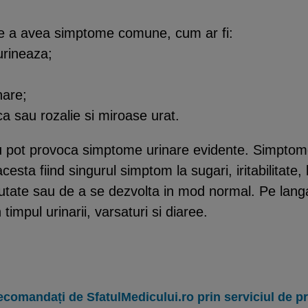
 de a avea simptome comune, cum ar fi:
urineaza;
nare;
ca sau rozalie si miroase urat.
ii nu pot provoca simptome urinare evidente. Simptom
acesta fiind singurul simptom la sugari, iritabilitate
reutate sau de a se dezvolta in mod normal. Pe la
 timpul urinarii, varsaturi si diaree.
ecomandați de SfatulMedicului.ro prin serviciul de 