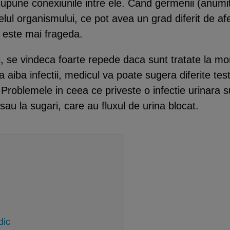
esupune conexiunile intre ele. Cand germenii (anumite 
elul organismului, ce pot avea un grad diferit de af
i este mai frageda.
i, se vindeca foarte repede daca sunt tratate la mo
aiba infectii, medicul va poate sugera diferite test
roblemele in ceea ce priveste o infectie urinara s
 sau la sugari, care au fluxul de urina blocat.
dic