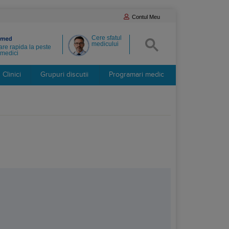
Contul Meu
Cere sfatul
medicului
re rapida la peste
medici
Clinici
Grupuri discutii
Programari medic