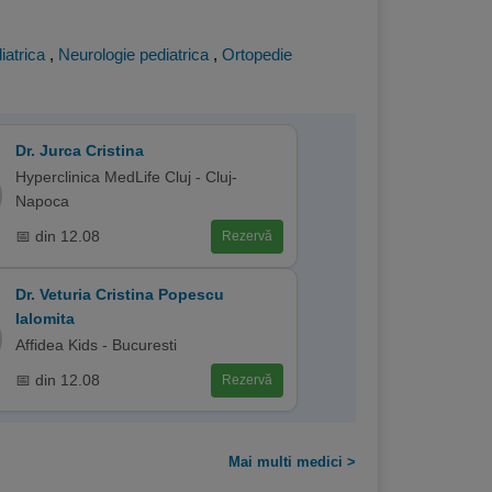
iatrica
,
Neurologie pediatrica
,
Ortopedie
Dr. Jurca Cristina
Hyperclinica MedLife Cluj - Cluj-
Napoca
📅 din 12.08
Rezervă
Dr. Veturia Cristina Popescu
Ialomita
Affidea Kids - Bucuresti
📅 din 12.08
Rezervă
Mai multi medici >